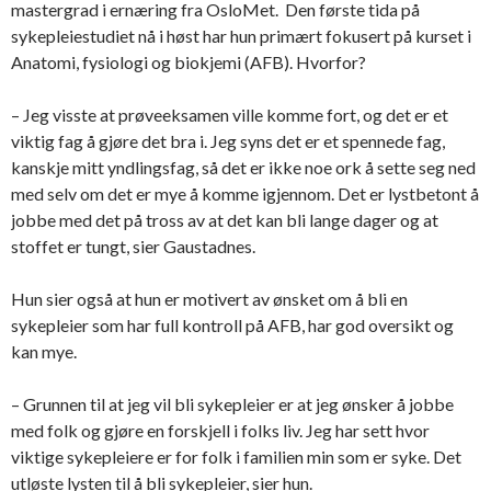
mastergrad i ernæring fra OsloMet. Den første tida på
sykepleiestudiet nå i høst har hun primært fokusert på kurset i
Anatomi, fysiologi og biokjemi (AFB). Hvorfor?
– Jeg visste at prøveeksamen ville komme fort, og det er et
viktig fag å gjøre det bra i. Jeg syns det er et spennede fag,
kanskje mitt yndlingsfag, så det er ikke noe ork å sette seg ned
med selv om det er mye å komme igjennom. Det er lystbetont å
jobbe med det på tross av at det kan bli lange dager og at
stoffet er tungt, sier Gaustadnes.
Hun sier også at hun er motivert av ønsket om å bli en
sykepleier som har full kontroll på AFB, har god oversikt og
kan mye.
– Grunnen til at jeg vil bli sykepleier er at jeg ønsker å jobbe
med folk og gjøre en forskjell i folks liv. Jeg har sett hvor
viktige sykepleiere er for folk i familien min som er syke. Det
utløste lysten til å bli sykepleier, sier hun.