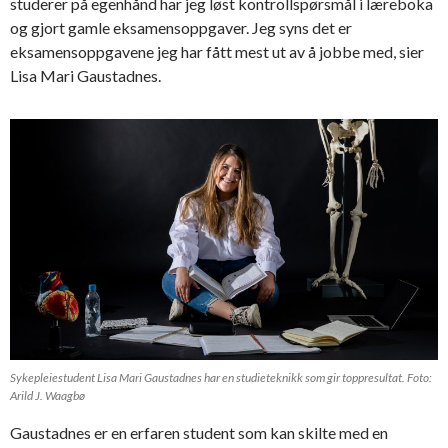
studerer på egenhånd har jeg løst kontrollspørsmål i læreboka
og gjort gamle eksamensoppgaver. Jeg syns det er
eksamensoppgavene jeg har fått mest ut av å jobbe med, sier
Lisa Mari Gaustadnes.
Sykepleiestudent Lisa Mari Gaustadnes har en studieteknikk som gir toppresultat. Foto:
Arild J. Waagbø
Gaustadnes er en erfaren student som kan skilte med en