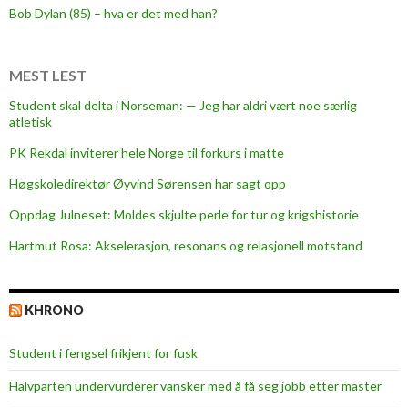
Bob Dylan (85) – hva er det med han?
MEST LEST
Student skal delta i Norseman: — Jeg har aldri vært noe særlig
atletisk
PK Rekdal inviterer hele Norge til forkurs i matte
Høgskoledirektør Øyvind Sørensen har sagt opp
Oppdag Julneset: Moldes skjulte perle for tur og krigshistorie
Hartmut Rosa: Akselerasjon, resonans og relasjonell motstand
KHRONO
Student i fengsel frikjent for fusk
Halvparten undervurderer vansker med å få seg jobb etter master