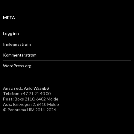
v
META
Logg inn
Innleggsstrøm
Kommentarstrøm
WordPress.org
Ansv. red.:
Arild Waagbø
Telefon:
​+47 71 21 40 00
Post:
Boks 2110, 6402 Molde
Adr.:
Britvegen 2, 6410 Molde
©
Panorama HiM 2014-2026