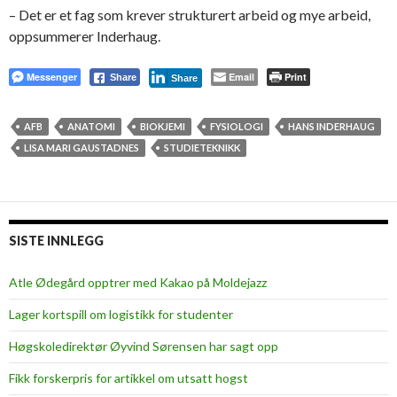
– Det er et fag som krever strukturert arbeid og mye arbeid,
oppsummerer Inderhaug.
Messenger
Email
Print
Share
Share
AFB
ANATOMI
BIOKJEMI
FYSIOLOGI
HANS INDERHAUG
LISA MARI GAUSTADNES
STUDIETEKNIKK
SISTE INNLEGG
Atle Ødegård opptrer med Kakao på Moldejazz
Lager kortspill om logistikk for studenter
Høgskoledirektør Øyvind Sørensen har sagt opp
Fikk forskerpris for artikkel om utsatt hogst