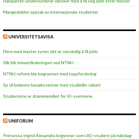
e
Halvparten undervurderer vansker med å få seg jobb etter master
r
Mangedoblet opptak av internasjonale studenter
d
s
s
UNIVERSITETSAVISA
t
a
Flere med master synes det er vanskelig å få jobb
t
e
Slik blir immatrikuleringen ved NTNU
n
NTNU-reform ble begrunnet med toppforskning
?
Sp vil belønne besøksvenner med studielån-rabatt
Studentene er drømmemålet for KI-svermene
UNIFORUM
Prinsesse Ingrid Alexandra begynner som UiO-student på måndag