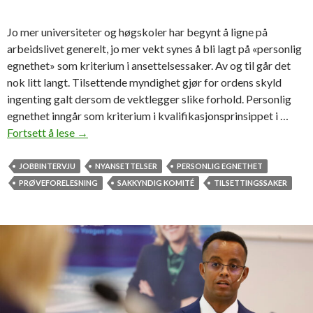
t
m
Jo mer universiteter og høgskoler har begynt å ligne på
e
arbeidslivet generelt, jo mer vekt synes å bli lagt på «personlig
d
egnethet» som kriterium i ansettelsessaker. Av og til går det
h
nok litt langt. Tilsettende myndighet gjør for ordens skyld
a
ingenting galt dersom de vektlegger slike forhold. Personlig
n
egnethet inngår som kriterium i kvalifikasjonsprinsippet i …
?
Fortsett å lese
P
→
e
r
JOBBINTERVJU
NYANSETTELSER
PERSONLIG EGNETHET
s
PRØVEFORELESNING
SAKKYNDIG KOMITÉ
TILSETTINGSSAKER
o
n
l
i
g
e
g