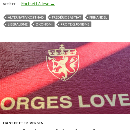
verker …
Fortsett å lese
F
→
r
é
ALTERNATIVKOSTNAD
FRÉDÉRIC BASTIAT
FRIHANDEL
d
LIBERALISME
ØKONOMI
PROTEKSJONISME
é
r
i
c
B
a
s
t
i
a
t
l
o
a
HANS PETTER IVERSEN
v