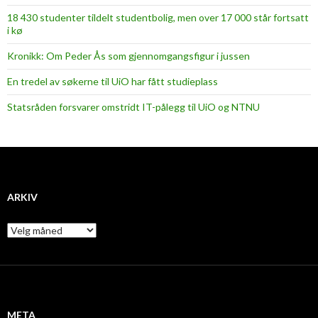
18 430 studenter tildelt studentbolig, men over 17 000 står fortsatt
i kø
Kronikk: Om Peder Ås som gjennomgangsfigur i jussen
En tredel av søkerne til UiO har fått studieplass
Statsråden forsvarer omstridt IT-pålegg til UiO og NTNU
ARKIV
A
r
k
i
v
META