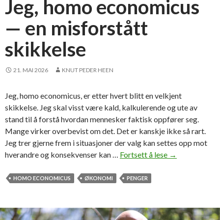
Jeg, homo economicus
i
f
g
— en misforstått
i
g
s
skikkelse
e
e
r
r
b
i
21. MAI 2026
KNUT PEDER HEEN
a
n
k
g
Jeg, homo economicus, er etter hvert blitt en velkjent
v
e
skikkelse. Jeg skal visst være kald, kalkulerende og ute av
a
n
stand til å forstå hvordan mennesker faktisk oppfører seg.
l
a
Mange virker overbevist om det. Det er kanskje ikke så rart.
g
v
Jeg trer gjerne frem i situasjoner der valg kan settes opp mot
e
v
hverandre og konsekvenser kan …
Fortsett å lese
J
→
t
e
e
?
r
g
HOMO ECONOMICUS
ØKONOMI
PENGER
d
,
e
h
n
o