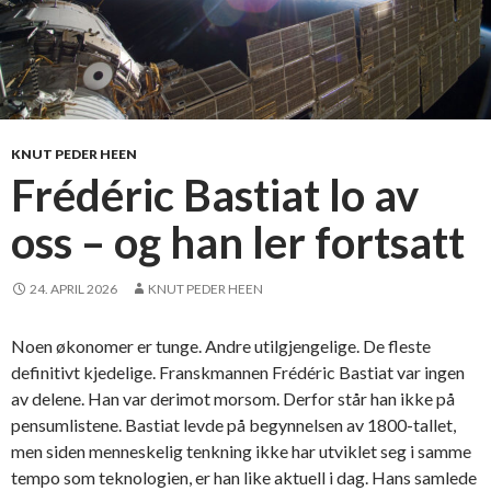
n
n
s
a
t
s
KNUT PEDER HEEN
b
Frédéric Bastiat lo av
l
oss – og han ler fortsatt
i
r
d
24. APRIL 2026
KNUT PEDER HEEN
u
g
Noen økonomer er tunge. Andre utilgjengelige. De fleste
n
definitivt kjedelige. Franskmannen Frédéric Bastiat var ingen
a
av delene. Han var derimot morsom. Derfor står han ikke på
d
pensumlistene. Bastiat levde på begynnelsen av 1800-tallet,
men siden menneskelig tenkning ikke har utviklet seg i samme
tempo som teknologien, er han like aktuell i dag. Hans samlede