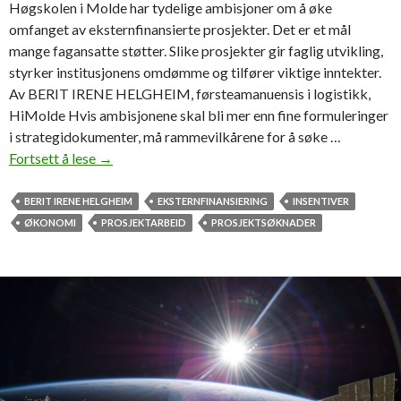
Høgskolen i Molde har tydelige ambisjoner om å øke
omfanget av eksternfinansierte prosjekter. Det er et mål
mange fagansatte støtter. Slike prosjekter gir faglig utvikling,
styrker institusjonens omdømme og tilfører viktige inntekter.
Av BERIT IRENE HELGHEIM, førsteamanuensis i logistikk,
HiMolde Hvis ambisjonene skal bli mer enn fine formuleringer
i strategidokumenter, må rammevilkårene for å søke …
Fortsett å lese
N
→
å
r
BERIT IRENE HELGHEIM
EKSTERNFINANSIERING
INSENTIVER
p
ØKONOMI
PROSJEKTARBEID
PROSJEKTSØKNADER
r
o
s
j
e
k
t
i