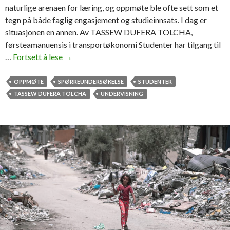
naturlige arenaen for læring, og oppmøte ble ofte sett som et
tegn på både faglig engasjement og studieinnsats. I dag er
situasjonen en annen. Av TASSEW DUFERA TOLCHA,
førsteamanuensis i transportøkonomi Studenter har tilgang til
…
Fortsett å lese
T
→
o
a
OPPMØTE
SPØRREUNDERSØKELSE
STUDENTER
v
TASSEW DUFERA TOLCHA
UNDERVISNING
t
r
e
H
i
M
o
l
d
e
-