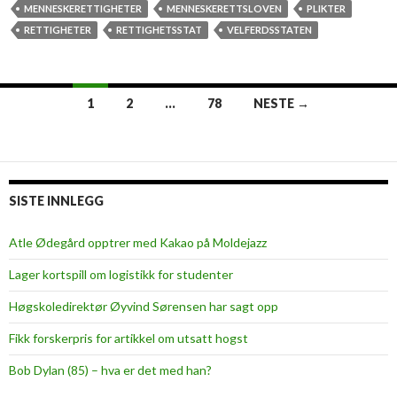
t
s
MENNESKERETTIGHETER
MENNESKERETTSLOVEN
PLIKTER
t
j
RETTIGHETER
RETTIGHETSSTAT
VELFERDSSTATEN
o
n
s
1
2
…
78
NESTE →
h
Innleggsnavigasjon
i
n
d
r
SISTE INNLEGG
e
d
Atle Ødegård opptrer med Kakao på Moldejazz
e
Lager kortspill om logistikk for studenter
s
r
Høgskoledirektør Øyvind Sørensen har sagt opp
e
Fikk forskerpris for artikkel om utsatt hogst
t
t
Bob Dylan (85) – hva er det med han?
i