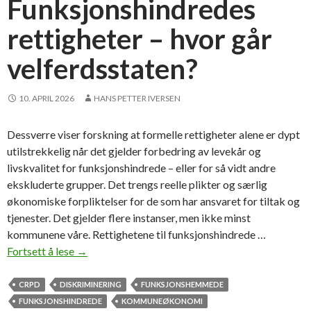
Funksjonshindredes
o
rettigheter – hvor går
s
s
velferdsstaten?
–
o
g
10. APRIL 2026
HANS PETTER IVERSEN
h
a
Dessverre viser forskning at formelle rettigheter alene er dypt
n
utilstrekkelig når det gjelder forbedring av levekår og
l
livskvalitet for funksjonshindrede – eller for så vidt andre
e
ekskluderte grupper. Det trengs reelle plikter og særlig
r
økonomiske forpliktelser for de som har ansvaret for tiltak og
f
tjenester. Det gjelder flere instanser, men ikke minst
o
kommunene våre. Rettighetene til funksjonshindrede …
r
Fortsett å lese
F
→
t
u
s
n
CRPD
DISKRIMINERING
FUNKSJONSHEMMEDE
a
k
FUNKSJONSHINDREDE
KOMMUNEØKONOMI