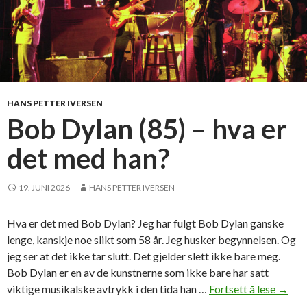
HANS PETTER IVERSEN
Bob Dylan (85) – hva er
det med han?
19. JUNI 2026
HANS PETTER IVERSEN
Hva er det med Bob Dylan? Jeg har fulgt Bob Dylan ganske
lenge, kanskje noe slikt som 58 år. Jeg husker begynnelsen. Og
jeg ser at det ikke tar slutt. Det gjelder slett ikke bare meg.
Bob Dylan er en av de kunstnerne som ikke bare har satt
viktige musikalske avtrykk i den tida han …
Fortsett å lese
B
→
o