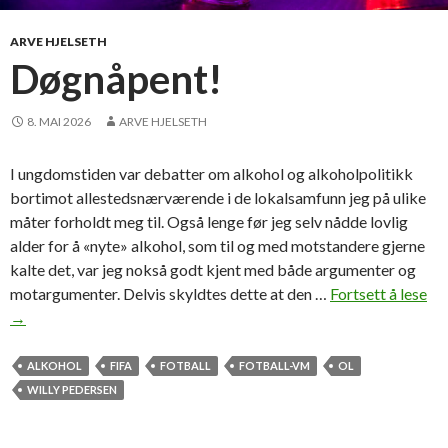
i
g
ARVE HJELSETH
e
Døgnåpent!
r
a
8. MAI 2026
ARVE HJELSETH
l
l
I ungdomstiden var debatter om alkohol og alkoholpolitikk
e
bortimot allestedsnærværende i de lokalsamfunn jeg på ulike
r
måter forholdt meg til. Også lenge før jeg selv nådde lovlig
e
alder for å «nyte» alkohol, som til og med motstandere gjerne
d
kalte det, var jeg nokså godt kjent med både argumenter og
e
motargumenter. Delvis skyldtes dette at den …
Fortsett å lese
D
i
→
ø
g
g
a
n
ALKOHOL
FIFA
FOTBALL
FOTBALL-VM
OL
n
å
WILLY PEDERSEN
g
p
e