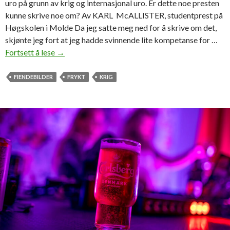
uro på grunn av krig og internasjonal uro. Er dette noe presten
o
kunne skrive noe om? Av KARL McALLISTER, studentprest på
r
Høgskolen i Molde Da jeg satte meg ned for å skrive om det,
s
skjønte jeg fort at jeg hadde svinnende lite kompetanse for …
t
Fortsett å lese
T
→
å
r
t
e
FIENDEBILDER
FRYKT
KRIG
t
d
s
j
k
e
i
v
k
e
k
r
e
d
l
e
s
n
e
s
k
r