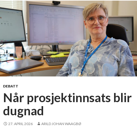
n
t
!
DEBATT
Når prosjektinnsats blir
dugnad
27. APRIL 2026
ARILD JOHAN WAAGBØ