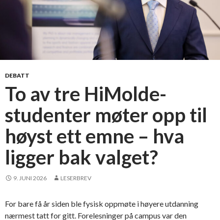
n
e
t
h
e
t
DEBATT
To av tre HiMolde-
studenter møter opp til
høyst ett emne – hva
ligger bak valget?
9. JUNI 2026
LESERBREV
For bare få år siden ble fysisk oppmøte i høyere utdanning
nærmest tatt for gitt. Forelesninger på campus var den