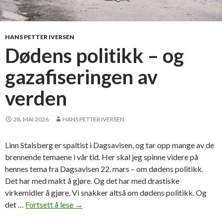
s
t
u
HANS PETTER IVERSEN
d
Dødens politikk – og
e
gazafiseringen av
n
t
verden
e
r
m
28. MAI 2026
HANS PETTER IVERSEN
ø
t
Linn Stalsberg er spaltist i Dagsavisen, og tar opp mange av de
e
brennende temaene i vår tid. Her skal jeg spinne videre på
r
hennes tema fra Dagsavisen 22. mars – om dødens politikk.
o
Det har med makt å gjøre. Og det har med drastiske
p
virkemidler å gjøre. Vi snakker altså om dødens politikk. Og
p
det …
Fortsett å lese
D
→
t
ø