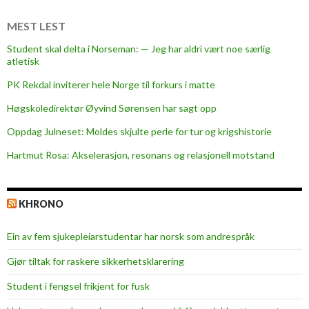
g
MEST LEST
h
e
Student skal delta i Norseman: — Jeg har aldri vært noe særlig
atletisk
t
e
PK Rekdal inviterer hele Norge til forkurs i matte
r
Høgskoledirektør Øyvind Sørensen har sagt opp
–
h
Oppdag Julneset: Moldes skjulte perle for tur og krigshistorie
v
Hartmut Rosa: Akselerasjon, resonans og relasjonell motstand
o
r
g
KHRONO
å
r
Ein av fem sjukepleiar­studentar har norsk som andrespråk
v
e
Gjør tiltak for raskere sikkerhets­klarering
l
Student i fengsel frikjent for fusk
f