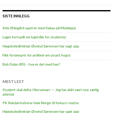
SISTE INNLEGG
Atle Ødegård opptrer med Kakao på Moldejazz
Lager kortspill om logistikk for studenter
Høgskoledirektør Øyvind Sørensen har sagt opp
Fikk forskerpris for artikkel om utsatt hogst
Bob Dylan (85) – hva er det med han?
MEST LEST
Student skal delta i Norseman: — Jeg har aldri vært noe særlig
atletisk
PK Rekdal inviterer hele Norge til forkurs i matte
Høgskoledirektør Øyvind Sørensen har sagt opp