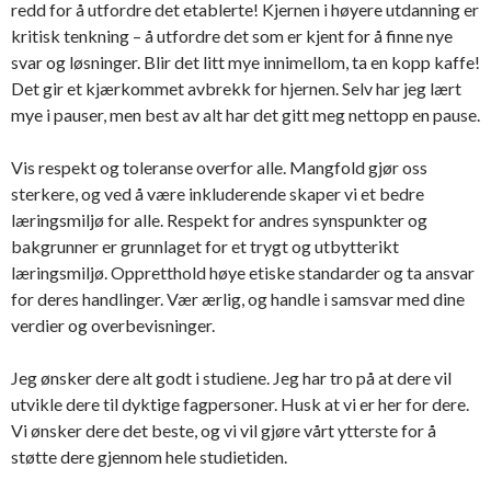
redd for å utfordre det etablerte! Kjernen i høyere utdanning er
kritisk tenkning – å utfordre det som er kjent for å finne nye
svar og løsninger. Blir det litt mye innimellom, ta en kopp kaffe!
Det gir et kjærkommet avbrekk for hjernen. Selv har jeg lært
mye i pauser, men best av alt har det gitt meg nettopp en pause.
Vis respekt og toleranse overfor alle. Mangfold gjør oss
sterkere, og ved å være inkluderende skaper vi et bedre
læringsmiljø for alle. Respekt for andres synspunkter og
bakgrunner er grunnlaget for et trygt og utbytterikt
læringsmiljø. Oppretthold høye etiske standarder og ta ansvar
for deres handlinger. Vær ærlig, og handle i samsvar med dine
verdier og overbevisninger.
Jeg ønsker dere alt godt i studiene. Jeg har tro på at dere vil
utvikle dere til dyktige fagpersoner. Husk at vi er her for dere.
Vi ønsker dere det beste, og vi vil gjøre vårt ytterste for å
støtte dere gjennom hele studietiden.