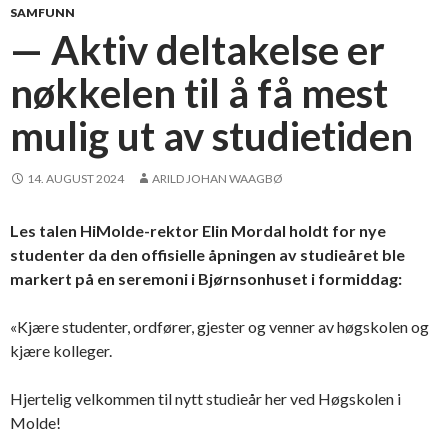
SAMFUNN
— Aktiv deltakelse er
nøkkelen til å få mest
mulig ut av studietiden
14. AUGUST 2024
ARILD JOHAN WAAGBØ
Les talen HiMolde-rektor Elin Mordal holdt for nye
studenter da den offisielle åpningen av studieåret ble
markert på en seremoni i Bjørnsonhuset i formiddag:
«Kjære studenter, ordfører, gjester og venner av høgskolen og
kjære kolleger.
Hjertelig velkommen til nytt studieår her ved Høgskolen i
Molde!