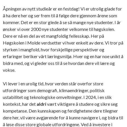
Åpningen av nytt studieår er en festdag! Vi er utrolig glade for
å ha dere her og ser frem til å følge dere gjennom årene som
kommer. Det er en stor glede å se så mange nye studenter. I år
ønsker vi over 2000 nye studenter velkomne til høgskolen.
Dere er nå en del av et mangfoldig fellesskap. Her på
Høgskolen i Molde verdsetter vi hver enkelt av dere. Vi tror på
styrken i mangfold, hvor forskjellige perspektiver og
erfaringer beriker vårt læringsmiljø. Hver og en har noe unikt å
bidra med, og vi gleder oss til å se hvordan dere vil lære og
vokse.
Vi lever i en urolig tid, hvor verden står overfor store
utfordringer som demografi, klimaendringer, politisk
ustabilitet og teknologiske omveltninger. I 2024, i en slik
kontekst, har det
aldri
vært viktigere å studere og sikre seg
kompetanse. Den kunnskapen og ferdighetene dere tilegner
dere her, vil være avgjørende for å kunne navigere i, og bidra til
å løse disse store globale utfordringene. Ved å investere i