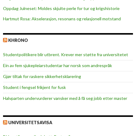
Oppdag Julneset: Moldes skjulte perle for tur og krigshistorie
Hartmut Rosa: Akselerasjon, resonans og relasjonell motstand
KHRONO
Studentpolitikere blir utbrent. Krever mer støtte fra universitetet
Ein av fem sjukepleiar­studentar har norsk som andrespråk
Gjør tiltak for raskere sikkerhets­klarering
Student i fengsel frikjent for fusk
Halvparten undervurderer vansker med å få seg jobb etter master
UNIVERSITETSAVISA