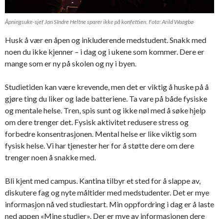
Åpningsuke-sjef Jan SIndre Heltne sparer ikke på konfettien. Foto: Arild Waagbø
Husk å vær en åpen og inkluderende medstudent. Snakk med
noen du ikke kjenner – i dag og i ukene som kommer. Dere er
mange som er ny på skolen og ny i byen.
Studietiden kan være krevende, men det er viktig å huske på å
gjøre ting du liker og lade batteriene. Ta vare på både fysiske
og mentale helse. Tren, spis sunt og ikke nøl med å søke hjelp
om dere trenger det. Fysisk aktivitet redusere stress og
forbedre konsentrasjonen. Mental helse er like viktig som
fysisk helse. Vi har tjenester her for å støtte dere om dere
trenger noen å snakke med.
Bli kjent med campus. Kantina tilbyr et sted for å slappe av,
diskutere fag og nyte måltider med medstudenter. Det er mye
informasjon nå ved studiestart. Min oppfordring i dag er å laste
ned appen «Mine studier». Der er mye av informasjonen dere