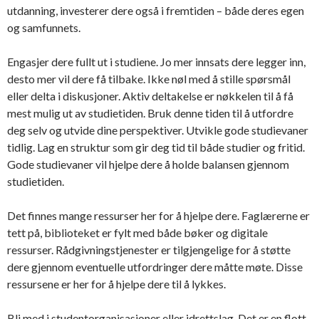
utdanning, investerer dere også i fremtiden – både deres egen
og samfunnets.
Engasjer dere fullt ut i studiene. Jo mer innsats dere legger inn,
desto mer vil dere få tilbake. Ikke nøl med å stille spørsmål
eller delta i diskusjoner. Aktiv deltakelse er nøkkelen til å få
mest mulig ut av studietiden. Bruk denne tiden til å utfordre
deg selv og utvide dine perspektiver. Utvikle gode studievaner
tidlig. Lag en struktur som gir deg tid til både studier og fritid.
Gode studievaner vil hjelpe dere å holde balansen gjennom
studietiden.
Det finnes mange ressurser her for å hjelpe dere. Faglærerne er
tett på, biblioteket er fylt med både bøker og digitale
ressurser. Rådgivningstjenester er tilgjengelige for å støtte
dere gjennom eventuelle utfordringer dere måtte møte. Disse
ressursene er her for å hjelpe dere til å lykkes.
Bli med i studentorganisasjoner eller idrettslag. Det er en flott