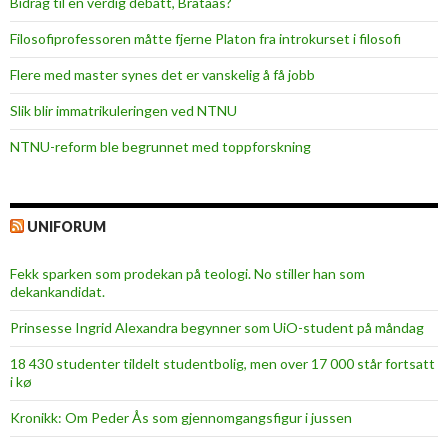
Bidrag til en verdig debatt, Brataas?
Filosofiprofessoren måtte fjerne Platon fra introkurset i filosofi
Flere med master synes det er vanskelig å få jobb
Slik blir immatrikuleringen ved NTNU
NTNU-reform ble begrunnet med toppforskning
UNIFORUM
Fekk sparken som prodekan på teologi. No stiller han som
dekankandidat.
Prinsesse Ingrid Alexandra begynner som UiO-student på måndag
18 430 studenter tildelt studentbolig, men over 17 000 står fortsatt
i kø
Kronikk: Om Peder Ås som gjennomgangsfigur i jussen