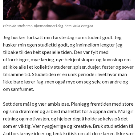
HiMolde-studenter i Bjørnsonhuset i dag. Foto: Arild Waagbø
Jeg husker fortsatt min første dag som student godt. Jeg
husker min egen studietid godt, og innimellom lengter jeg
tilbake til den helt spesielle tiden. Den var fylt med
utfordringer, mye læring, nye bekjentskaper og kunnskap om
at ikke alle i et kollektiv studerer, spiser, dusjer, fester og sover
til samme tid. Studietiden er en unik periode i livet hvor man
ikke bare lærer fag, men også mye om seg selv, om andre og
om samfunnet.
Sett dere mål og vær ambisiøse. Planlegg fremtiden med store
og små drømmer og arbeid målrettet for å oppnå dem. Mål gir
retning og motivasjon, og hjelper deg å holde søkelys på det
som er viktig. Vær nysgjerrige og kreative. Bruk studietiden til
å utforske nye ideer, og tenk kritisk om alt dere lærer. Ikke vær