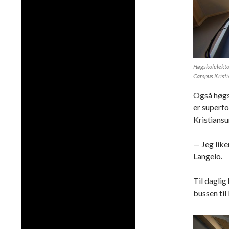
Høgskolelektor
Campus Kristi
Også høgs
er superf
Kristiansu
— Jeg like
Langelo.
Til daglig
bussen til