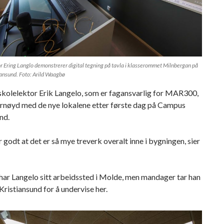
 Ering Langlo demonstrerer digital tegning på tavla i klasserommet Milnbergan på
ansund. Foto: Arild Waagbø
kolelektor Erik Langelo, som er fagansvarlig for MAR300,
ornøyd med de nye lokalene etter første dag på Campus
nd.
r godt at det er så mye treverk overalt inne i bygningen, sier
 har Langelo sitt arbeidssted i Molde, men mandager tar han
 Kristiansund for å undervise her.