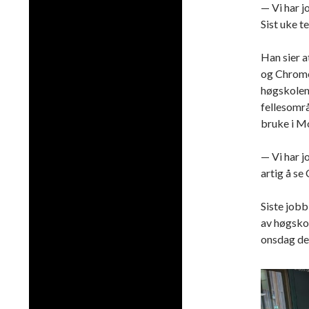
— Vi har j
Sist uke te
Han sier at
og Chromec
høgskolen
fellesområ
bruke i M
— Vi har j
artig å se
Siste jobb
av høgskol
onsdag de