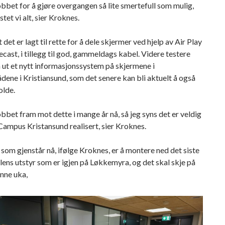
obbet for å gjøre overgangen så lite smertefull som mulig,
stet vi alt, sier Kroknes.
 det er lagt til rette for å dele skjermer ved hjelp av Air Play
ast, i tillegg til god, gammeldags kabel. Videre testere
 ut et nytt informasjonssystem på skjermene i
dene i Kristiansund, som det senere kan bli aktuelt å også
olde.
obbet fram mot dette i mange år nå, så jeg syns det er veldig
 Campus Kristansund realisert, sier Kroknes.
 som gjenstår nå, ifølge Kroknes, er å montere ned det siste
ens utstyr som er igjen på Løkkemyra, og det skal skje på
nne uka,