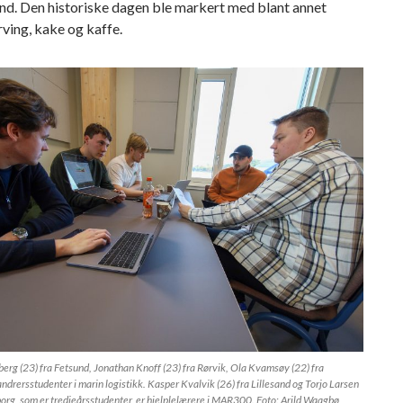
nd. Den historiske dagen ble markert med blant annet
ving, kake og kaffe.
yberg (23) fra Fetsund, Jonathan Knoff (23) fra Rørvik, Ola Kvamsøy (22) fra
ndrersstudenter i marin logistikk. Kasper Kvalvik (26) fra Lillesand og Torjo Larsen
borg, som er tredjeårsstudenter, er hjelplelærere i MAR300. Foto: Arild Waagbø