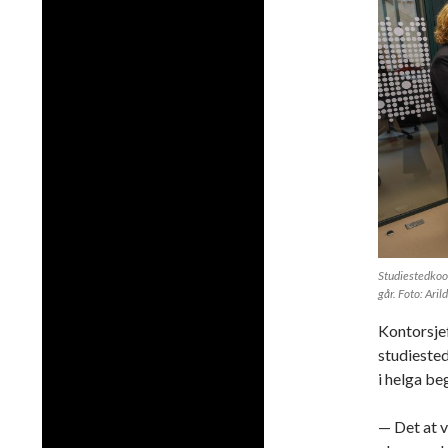
Studiestedkoor
går. Foto: Ari
Kontorsje
studiested
i helga be
— Det at v