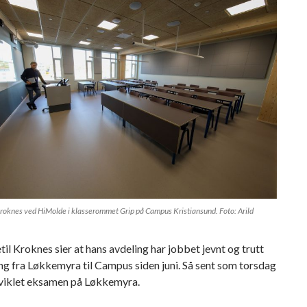
 Kroknes ved HiMolde i klasserommet Grip på Campus Kristiansund. Foto: Arild
etil Kroknes sier at hans avdeling har jobbet jevnt og trutt
ng fra Løkkemyra til Campus siden juni. Så sent som torsdag
vviklet eksamen på Løkkemyra.