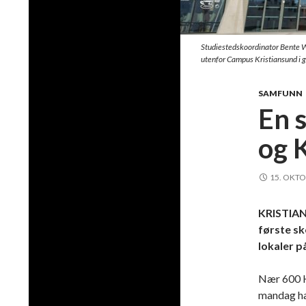
Studiestedskoordinator Bente We
utenfor Campus Kristiansund i g
SAMFUNN
En 
og 
15. OKTO
KRISTIAN
første sk
lokaler p
Nær 600 H
mandag ha