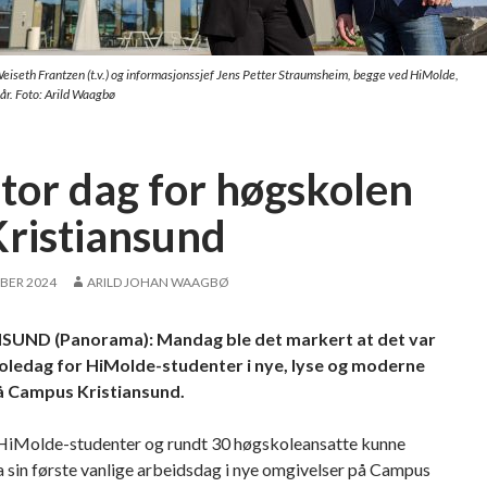
iseth Frantzen (t.v.) og informasjonssjef Jens Petter Straumsheim, begge ved HiMolde,
år. Foto: Arild Waagbø
stor dag for høgskolen
Kristiansund
BER 2024
ARILD JOHAN WAAGBØ
SUND (Panorama): Mandag ble det markert at det var
oledag for HiMolde-studenter i nye, lyse og moderne
å Campus Kristiansund.
iMolde-studenter og rundt 30 høgskoleansatte kunne
 sin første vanlige arbeidsdag i nye omgivelser på Campus