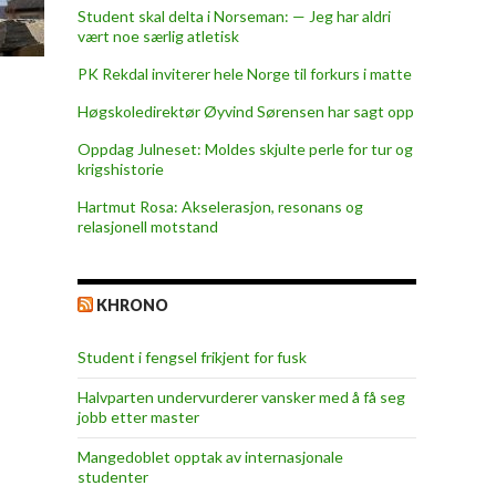
Student skal delta i Norseman: — Jeg har aldri
vært noe særlig atletisk
PK Rekdal inviterer hele Norge til forkurs i matte
Høgskoledirektør Øyvind Sørensen har sagt opp
Oppdag Julneset: Moldes skjulte perle for tur og
krigshistorie
Hartmut Rosa: Akselerasjon, resonans og
relasjonell motstand
KHRONO
Student i fengsel frikjent for fusk
Halvparten undervurderer vansker med å få seg
jobb etter master
Mangedoblet opptak av internasjonale
studenter