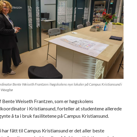
dinator Bente Weiseth Frantzen i høgskolens nye lokaler på Campus Kristiansund i
ld Waagbø
f Bente Weiseth Frantzen, som er høgskolens
koordinator i Kristiansund, forteller at studentene allerede
gynte å ta i bruk fasilitetene på Campus Kristiansund.
i har fått til Campus Kristiansund er det aller beste