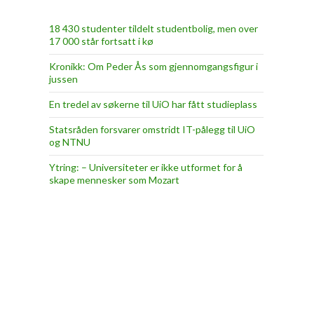
18 430 studenter tildelt studentbolig, men over
17 000 står fortsatt i kø
Kronikk: Om Peder Ås som gjennomgangsfigur i
jussen
En tredel av søkerne til UiO har fått studieplass
Statsråden forsvarer omstridt IT-pålegg til UiO
og NTNU
Ytring: – Universiteter er ikke utformet for å
skape mennesker som Mozart