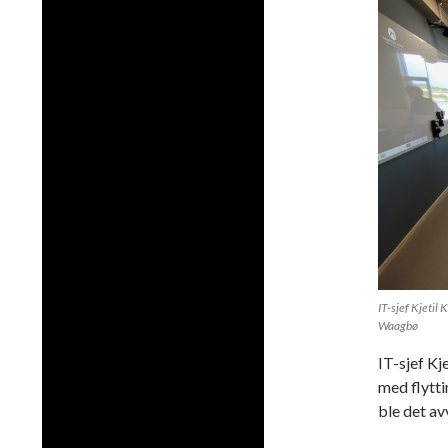
IT-sjef Kjetil
Waagbø
IT-sjef Kj
med flytti
ble det a