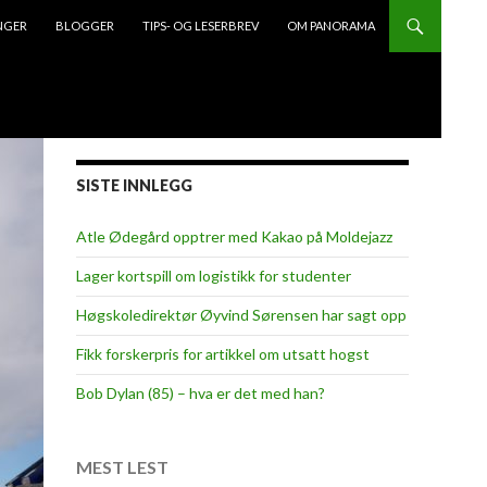
NGER
BLOGGER
TIPS- OG LESERBREV
OM PANORAMA
SISTE INNLEGG
Atle Ødegård opptrer med Kakao på Moldejazz
Lager kortspill om logistikk for studenter
Høgskoledirektør Øyvind Sørensen har sagt opp
Fikk forskerpris for artikkel om utsatt hogst
Bob Dylan (85) – hva er det med han?
MEST LEST