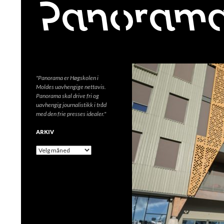
Søk
"Panorama er Høgskolen i
Moldes uavhengige nettavis.
Panorama skal drive fri og
uavhengig journalistikk i tråd
med den frie presses idealer."
ARKIV
A
r
k
i
v