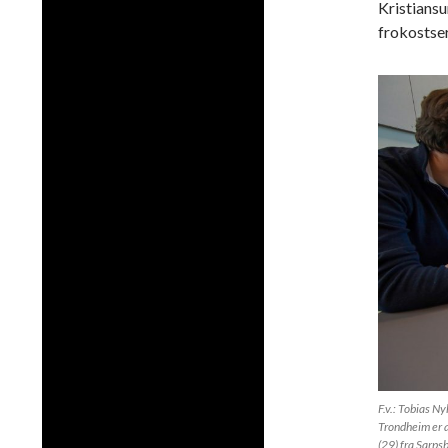
Kristiansu
frokostser
F.v.: Tobias N
Trondheim er a
(29) fra Sarps