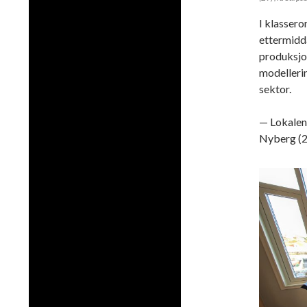
I klasser
ettermidda
produksjo
modelleri
sektor.
— Lokalene
Nyberg (23