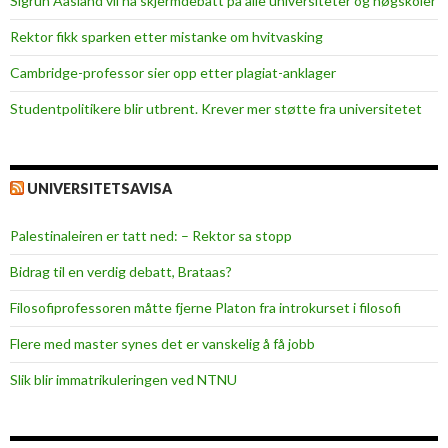
Sigrun Aasland vil ha skjerm­debatt på alle universiteter og høgskoler
Rektor fikk sparken etter mistanke om hvitvasking
Cambridge-professor sier opp etter plagiat-anklager
Studentpolitikere blir utbrent. Krever mer støtte fra universitetet
UNIVERSITETSAVISA
Palestinaleiren er tatt ned: – Rektor sa stopp
Bidrag til en verdig debatt, Brataas?
Filosofiprofessoren måtte fjerne Platon fra introkurset i filosofi
Flere med master synes det er vanskelig å få jobb
Slik blir immatrikuleringen ved NTNU