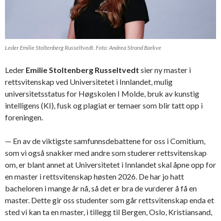
Leder Emilie Stoltenberg Russeltvedt. Foto: Andrea Strand Barkve
Leder
Emilie Stoltenberg Russeltvedt
sier ny master i
rettsvitenskap ved Universitetet i Innlandet, mulig
universitetsstatus for Høgskolen I Molde, bruk av kunstig
intelligens (KI), fusk og plagiat er temaer som blir tatt opp i
foreningen.
— En av de viktigste samfunnsdebattene for oss i Comitium,
som vi også snakker med andre som studerer rettsvitenskap
om, er blant annet at Universitetet i Innlandet skal åpne opp for
en master i rettsvitenskap høsten 2026. De har jo hatt
bacheloren i mange år nå, så det er bra de vurderer å få en
master. Dette gir oss studenter som går rettsvitenskap enda et
sted vi kan ta en master, i tillegg til Bergen, Oslo, Kristiansand,