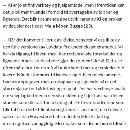
— KI er jo et fint verktøy og hjelpemiddel, men i fremtiden kan
det jo bli mer truende i forhold til overtagelse av jobber og
lignende. Det blir spennende å se utviklingen av KI og bruken
av det, sier nestleder
Maja Moen Bugge
(23).
—
Når det kommer til bruk av kilder, benytter vi oss ikke av
den fulle versjonen av Lovdata Pro under eksamensmodus. Vi
har da tilgang til loven, men ikke rettspraksis, forarbeider og
lignende. Andre studiesteder gjør dette, men ikke vi. Dette er
på en måte bra, for da må vi bruke hodet mer og terskelen blir
lavere.
Når det kommer til innleveringer, hjemmeeksamener,
bacheloroppgaver, masteroppgaver og lignende, så er det
større sjanse for både fusk og plagiat. Det har vært mye snakk
om selvplagiat i media den siste tiden, og i fjor høst var det en
student som ble tatt for selvplagiat. De fleste studentene som
blir tatt for dette blir utestengt i en viss periode, men i denne
saken fastslo Høyesterett at
studenten ikke fusket og
utestengelsen var ugyldig. Flere saker som denne burde bli sett