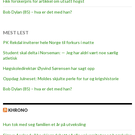
Fikk forskerpris for artikkel om utsatt hogst
Bob Dylan (85) – hva er det med han?
MEST LEST
PK Rekdal inviterer hele Norge til forkurs i matte
Student skal delta i Norseman: — Jeg har aldri vært noe særlig
atletisk
Høgskoledirektør Øyvind Sørensen har sagt opp
Oppdag Julneset: Moldes skjulte perle for tur og krigshistorie
Bob Dylan (85) – hva er det med han?
KHRONO
Hun tok med seg familien et år på utveksling