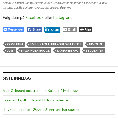
Amadeus Sæther, Magnus Pahle Anker, Sigurd Sæther Østmoe og Johanna Lid. Ikke
tilstede: Cecilia Lövström. Foto: Andrea Strand Barkve
Følg dem på
Facebook
eller
Instagram
Messenger
Email
Print
Share
Share
COMITIUM
EMILIE STOLTENBERG RUSSELTVEDT
HIMOLDE
JUSS
MAJA MOEN BUGGE
SAMFUNNSFAG
STUDENTER
SISTE INNLEGG
Atle Ødegård opptrer med Kakao på Moldejazz
Lager kortspill om logistikk for studenter
Høgskoledirektør Øyvind Sørensen har sagt opp