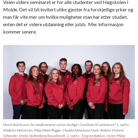
Veien videre seminaret er for alle studenter ved Høgskolen i
Molde. Det vil bli invitert ulike gjester fra forskjellige yrker og
man får vite mer om hvilke muligheter man har etter studiet,
enten det er videre utdanning eller jobb. Mer informasjon
kommer senere.
Hvem skal ta over for medlemmene som er ferdige i Comitium til sommeren? 1. rad f.v.:
Madelen Halvorsen, Maja Moen Bugge, Claudia Antwiwaa Kumi, Andrea Victoria
Schneider, Emilie Stoltenberg Russeltvedt. 2. rad f.v.: Torgrim Bakken, Victor Philip