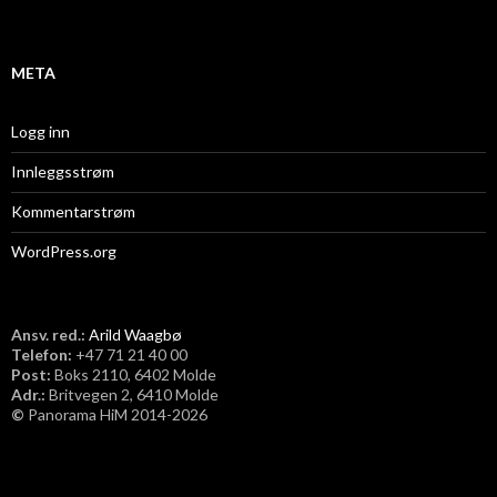
v
META
Logg inn
Innleggsstrøm
Kommentarstrøm
WordPress.org
Ansv. red.:
Arild Waagbø
Telefon:
​+47 71 21 40 00
Post:
Boks 2110, 6402 Molde
Adr.:
Britvegen 2, 6410 Molde
©
Panorama HiM 2014-2026