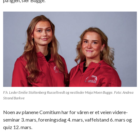
på igjen, sier Bugge.
F.h. Leder Emilie Stoltenberg Russeltvedt og nestleder Maja Moen Bugge. Foto: Andrea
Strand Barkve
Noen av planene Comitium har for våren er et veien videre-
seminar 3. mars, foreningsdag 4. mars, vaffelstand 6. mars og
quiz 12. mars.