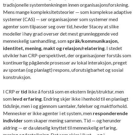
tradisjonelle systemtenkningen innen organisasjonsforskning.
Mens mange kompleksitetsteorier — som komplekse adaptive
systemer (CAS) — ser organisasjoner som systemer med
agenter som tilpasser seg over tid, hevder Stacey at slike
modeller i høy grad overser det mest grunnleggende ved
menneskelig samhandling, som
språk/kommunikasjon,
identitet, mening, makt og relasjon/relatering
. I stedet
utvikler han CRP-perspektivet, der organisasjoner forstås som
kontinuerlig pågående prosesser av lokal interaksjon, preget
av spontan (og planlagt) respons, uforutsigbarhet og sosial
konstruksjon.
I CRP er
tid
ikke å forstå som en ekstern linje/struktur, men
som
levd erfaring
. Endring skjer ikke i henhold til en planlagt
tidslinje, men i og gjennom samtaler, følelser og maktforhold.
Mennesker er ikke agenter i et system, men
responderende
individer
som skaper mening sammen. Tid — og herunder
aldring — er da uløselig knyttet til menneskelig erfaring,
mening og fortolkning. Det som skjer i livet — og i