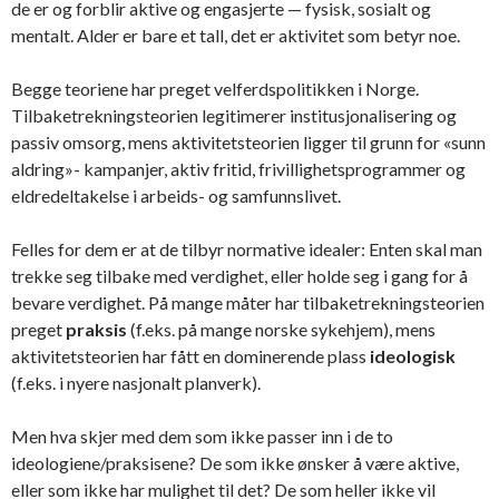
de er og forblir aktive og engasjerte — fysisk, sosialt og
mentalt. Alder er bare et tall, det er aktivitet som betyr noe.
Begge teoriene har preget velferdspolitikken i Norge.
Tilbaketrekningsteorien legitimerer institusjonalisering og
passiv omsorg, mens aktivitetsteorien ligger til grunn for «sunn
aldring»- kampanjer, aktiv fritid, frivillighetsprogrammer og
eldredeltakelse i arbeids- og samfunnslivet.
Felles for dem er at de tilbyr normative idealer: Enten skal man
trekke seg tilbake med verdighet, eller holde seg i gang for å
bevare verdighet. På mange måter har tilbaketrekningsteorien
preget
praksis
(f.eks. på mange norske sykehjem), mens
aktivitetsteorien har fått en dominerende plass
ideologisk
(f.eks. i nyere nasjonalt planverk).
Men hva skjer med dem som ikke passer inn i de to
ideologiene/praksisene? De som ikke ønsker å være aktive,
eller som ikke har mulighet til det? De som heller ikke vil