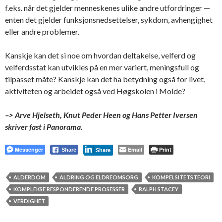
f.eks. når det gjelder menneskenes ulike andre utfordringer —
enten det gjelder funksjonsnedsettelser, sykdom, avhengighet
eller andre problemer.
Kanskje kan det si noe om hvordan deltakelse, velferd og
velferdsstat kan utvikles på en mer variert, meningsfull og
tilpasset måte? Kanskje kan det ha betydning også for livet,
aktiviteten og arbeidet også ved Høgskolen i Molde?
–> Arve Hjelseth, Knut Peder Heen og Hans Petter Iversen
skriver fast i Panorama.
Messenger
Email
Print
Share
Share
ALDERDOM
ALDRING OG ELDREOMSORG
KOMPELSITETSTEORI
KOMPLEKSE RESPONDERENDE PROSESSER
RALPH STACEY
VERDIGHET