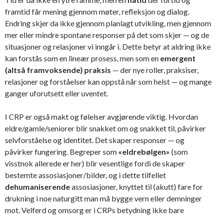
framtid får mening gjennom møter, refleksjon og dialog.
Endring skjer da ikke gjennom planlagt utvikling, men gjennom
mer eller mindre spontane responser på det som skjer — og de
situasjoner og relasjoner vi inngår i. Dette betyr at aldring ikke
kan forstås som en lineær prosess, men som en
emergent
(altså framvoksende) praksis
— der nye roller, praksiser,
relasjoner og forståelser kan oppstå når som helst — og mange
ganger uforutsett eller uventet.
I CRP er også makt og følelser avgjørende viktig. Hvordan
eldre/gamle/seniorer blir snakket om og snakket til, påvirker
selvforståelse og identitet. Det skaper responser — og
påvirker fungering. Begreper som
«eldrebølgen»
(som
visstnok allerede er her) blir vesentlige fordi de skaper
bestemte assosiasjoner/bilder, og i dette tilfellet
dehumaniserende
assosiasjoner, knyttet til (akutt) fare for
drukning i noe naturgitt man må bygge vern eller demninger
mot. Velferd og omsorg er i CRPs betydning ikke bare