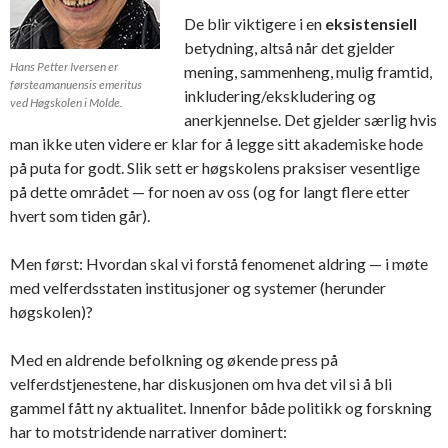
De blir viktigere i en
eksistensiell
betydning, altså når det gjelder
Hans Petter Iversen er
mening, sammenheng, mulig framtid,
førsteamanuensis emeritus
inkludering/ekskludering og
ved Høgskolen i Molde.
anerkjennelse. Det gjelder særlig hvis
man ikke uten videre er klar for å legge sitt akademiske hode
på puta for godt. Slik sett er høgskolens praksiser vesentlige
på dette området — for noen av oss (og for langt flere etter
hvert som tiden går).
Men først: Hvordan skal vi forstå fenomenet aldring — i møte
med velferdsstaten institusjoner og systemer (herunder
høgskolen)?
Med en aldrende befolkning og økende press på
velferdstjenestene, har diskusjonen om hva det vil si å bli
gammel fått ny aktualitet. Innenfor både politikk og forskning
har to motstridende narrativer dominert: