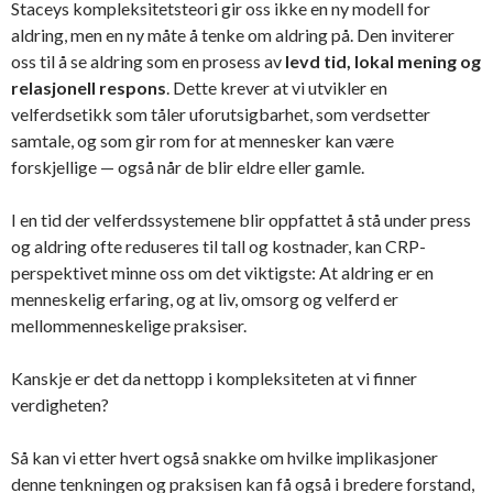
Staceys kompleksitetsteori gir oss ikke en ny modell for
aldring, men en ny måte å tenke om aldring på. Den inviterer
oss til å se aldring som en prosess av
levd tid, lokal mening og
relasjonell respons
. Dette krever at vi utvikler en
velferdsetikk som tåler uforutsigbarhet, som verdsetter
samtale, og som gir rom for at mennesker kan være
forskjellige — også når de blir eldre eller gamle.
I en tid der velferdssystemene blir oppfattet å stå under press
og aldring ofte reduseres til tall og kostnader, kan CRP-
perspektivet minne oss om det viktigste: At aldring er en
menneskelig erfaring, og at liv, omsorg og velferd er
mellommenneskelige praksiser.
Kanskje er det da nettopp i kompleksiteten at vi finner
verdigheten?
Så kan vi etter hvert også snakke om hvilke implikasjoner
denne tenkningen og praksisen kan få også i bredere forstand,