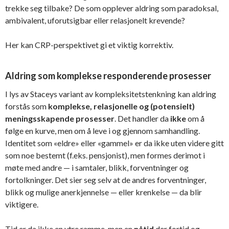
trekke seg tilbake? De som opplever aldring som paradoksal,
ambivalent, uforutsigbar eller relasjonelt krevende?
Her kan CRP-perspektivet gi et viktig korrektiv.
Aldring som komplekse responderende prosesser
I lys av Staceys variant av kompleksitetstenkning kan aldring
forstås som
komplekse, relasjonelle og (potensielt)
meningsskapende prosesser
. Det handler da
ikke
om å
følge en kurve, men om å leve i og gjennom samhandling.
Identitet som «eldre» eller «gammel» er da ikke uten videre gitt
som noe bestemt (f.eks. pensjonist), men formes derimot i
møte med andre — i samtaler, blikk, forventninger og
fortolkninger. Det sier seg selv at de andres forventninger,
blikk og mulige anerkjennelse — eller krenkelse — da blir
viktigere.
Tid er da ikke en ytre ramme, men en
nåtid
der fortid og