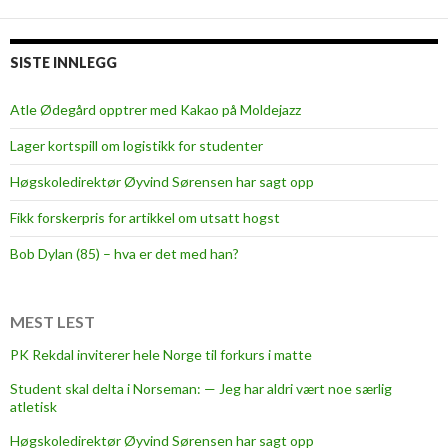
SISTE INNLEGG
Atle Ødegård opptrer med Kakao på Moldejazz
Lager kortspill om logistikk for studenter
Høgskoledirektør Øyvind Sørensen har sagt opp
Fikk forskerpris for artikkel om utsatt hogst
Bob Dylan (85) – hva er det med han?
MEST LEST
PK Rekdal inviterer hele Norge til forkurs i matte
Student skal delta i Norseman: — Jeg har aldri vært noe særlig
atletisk
Høgskoledirektør Øyvind Sørensen har sagt opp