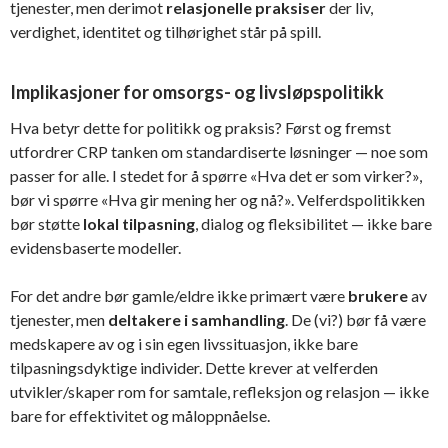
tjenester, men derimot
relasjonelle praksiser
der liv,
verdighet, identitet og tilhørighet står på spill.
Implikasjoner for omsorgs- og livsløpspolitikk
Hva betyr dette for politikk og praksis? Først og fremst
utfordrer CRP tanken om standardiserte løsninger — noe som
passer for alle. I stedet for å spørre «Hva det er som virker?»,
bør vi spørre «Hva gir mening her og nå?». Velferdspolitikken
bør støtte
lokal tilpasning
, dialog og fleksibilitet — ikke bare
evidensbaserte modeller.
For det andre bør gamle/eldre ikke primært være
brukere
av
tjenester, men
deltakere i samhandling
. De (vi?) bør få være
medskapere av og i sin egen livssituasjon, ikke bare
tilpasningsdyktige individer. Dette krever at velferden
utvikler/skaper rom for samtale, refleksjon og relasjon — ikke
bare for effektivitet og måloppnåelse.