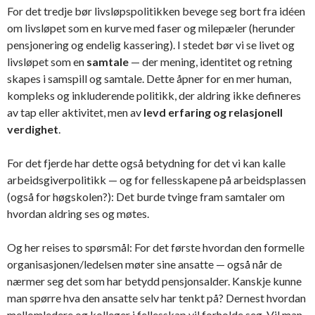
For det tredje bør livsløpspolitikken bevege seg bort fra idéen
om livsløpet som en kurve med faser og milepæler (herunder
pensjonering og endelig kassering). I stedet bør vi se livet og
livsløpet som en
samtale
— der mening, identitet og retning
skapes i samspill og samtale. Dette åpner for en mer human,
kompleks og inkluderende politikk, der aldring ikke defineres
av tap eller aktivitet, men av
levd erfaring og relasjonell
verdighet
.
For det fjerde har dette også betydning for det vi kan kalle
arbeidsgiverpolitikk — og for fellesskapene på arbeidsplassen
(også for høgskolen?): Det burde tvinge fram samtaler om
hvordan aldring ses og møtes.
Og her reises to spørsmål: For det første hvordan den formelle
organisasjonen/ledelsen møter sine ansatte — også når de
nærmer seg det som har betydd pensjonsalder. Kanskje kunne
man spørre hva den ansatte selv har tenkt på? Dernest hvordan
mellomledere og kolleger i fellesskap vil forholde seg. Vil man