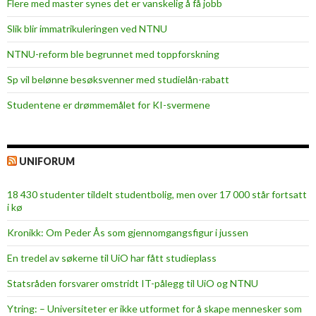
Flere med master synes det er vanskelig å få jobb
Slik blir immatrikuleringen ved NTNU
NTNU-reform ble begrunnet med toppforskning
Sp vil belønne besøksvenner med studielån-rabatt
Studentene er drømmemålet for KI-svermene
UNIFORUM
18 430 studenter tildelt studentbolig, men over 17 000 står fortsatt
i kø
Kronikk: Om Peder Ås som gjennomgangsfigur i jussen
En tredel av søkerne til UiO har fått studieplass
Statsråden forsvarer omstridt IT-pålegg til UiO og NTNU
Ytring: – Universiteter er ikke utformet for å skape mennesker som