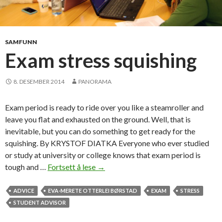
SAMFUNN
Exam stress squishing
8. DESEMBER 2014
PANORAMA
Exam period is ready to ride over you like a steamroller and
leave you flat and exhausted on the ground. Well, that is
inevitable, but you can do something to get ready for the
squishing. By KRYSTOF DIATKA Everyone who ever studied
or study at university or college knows that exam period is
tough and …
Fortsett å lese
E
→
x
a
ADVICE
EVA-MERETE OTTERLEI BØRSTAD
EXAM
STRESS
m
STUDENT ADVISOR
s