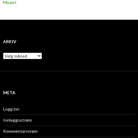
Mozart
ARKIV
A
r
k
i
v
META
Logg inn
Innleggsstrøm
Kommentarstrøm