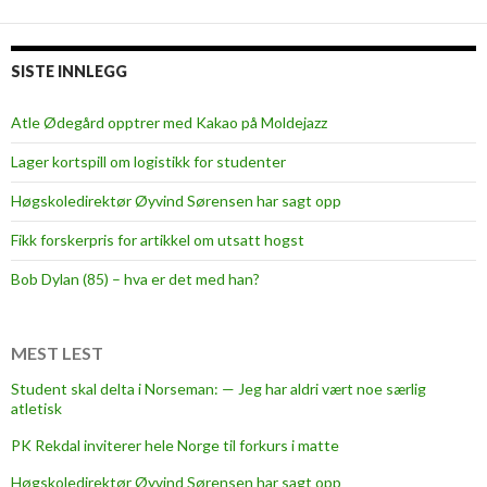
t
r
e
SISTE INNLEGG
s
s
Atle Ødegård opptrer med Kakao på Moldejazz
s
Lager kortspill om logistikk for studenter
q
u
Høgskoledirektør Øyvind Sørensen har sagt opp
i
Fikk forskerpris for artikkel om utsatt hogst
s
h
Bob Dylan (85) – hva er det med han?
i
n
g
MEST LEST
Student skal delta i Norseman: — Jeg har aldri vært noe særlig
atletisk
PK Rekdal inviterer hele Norge til forkurs i matte
Høgskoledirektør Øyvind Sørensen har sagt opp