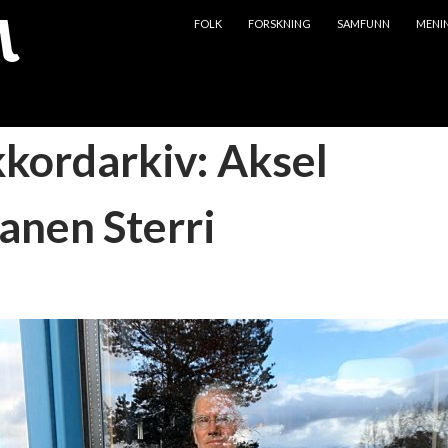
HOPP TIL INNHOLD
FOLK
FORSKNING
SAMFUNN
MENI
kkordarkiv: Aksel
anen Sterri