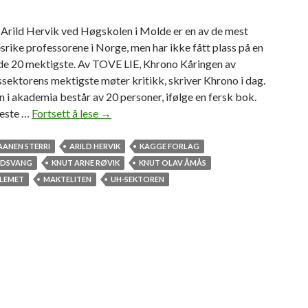
 Arild Hervik ved Høgskolen i Molde er en av de mest
esrike professorene i Norge, men har ikke fått plass på en
 de 20 mektigste. Av TOVE LIE, Khrono Kåringen av
sektorens mektigste møter kritikk, skriver Khrono i dag.
 i akademia består av 20 personer, ifølge en fersk bok.
neste …
Fortsett å lese
M
→
a
k
AANEN STERRI
ARILD HERVIK
KAGGE FORLAG
t
IEDSVANG
KNUT ARNE RØVIK
KNUT OLAV ÅMÅS
b
CLEMET
MAKTELITEN
UH-SEKTOREN
o
k
f
å
r
k
r