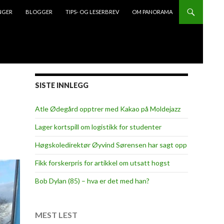
NGER
BLOGGER
TIPS- OG LESERBREV
OM PANORAMA
SISTE INNLEGG
Atle Ødegård opptrer med Kakao på Moldejazz
Lager kortspill om logistikk for studenter
Høgskoledirektør Øyvind Sørensen har sagt opp
Fikk forskerpris for artikkel om utsatt hogst
Bob Dylan (85) – hva er det med han?
MEST LEST