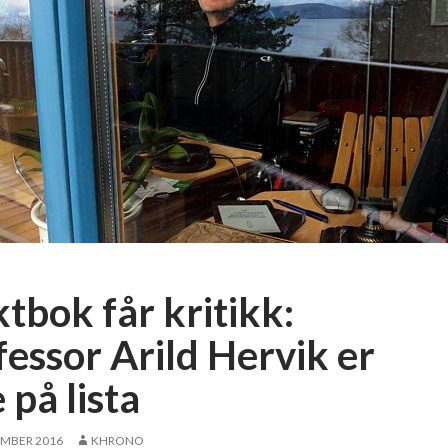
tbok får kritikk:
fessor Arild Hervik er
 på lista
EMBER 2016
KHRONO