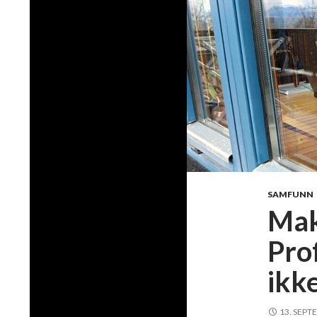
SAMFUNN
Mak
Pro
ikke
13. SEPT