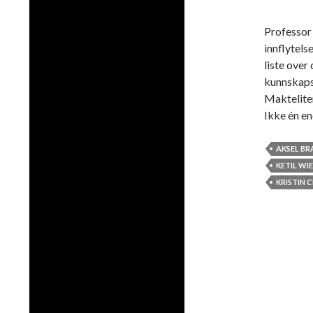
Professor
innflytels
liste over
kunnskaps
Makteliten
Ikke én e
AKSEL BR
KETIL W
KRISTIN 