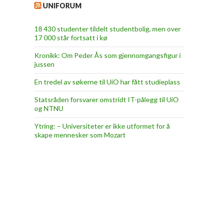
UNIFORUM
18 430 studenter tildelt studentbolig, men over
17 000 står fortsatt i kø
Kronikk: Om Peder Ås som gjennomgangsfigur i
jussen
En tredel av søkerne til UiO har fått studieplass
Statsråden forsvarer omstridt IT-pålegg til UiO
og NTNU
Ytring: – Universiteter er ikke utformet for å
skape mennesker som Mozart