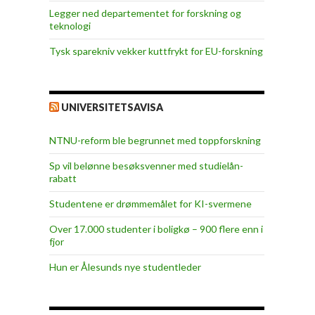
Legger ned departementet for forskning og
teknologi
Tysk sparekniv vekker kuttfrykt for EU-forskning
UNIVERSITETSAVISA
NTNU-reform ble begrunnet med toppforskning
Sp vil belønne besøksvenner med studielån-
rabatt
Studentene er drømmemålet for KI-svermene
Over 17.000 studenter i boligkø – 900 flere enn i
fjor
Hun er Ålesunds nye studentleder