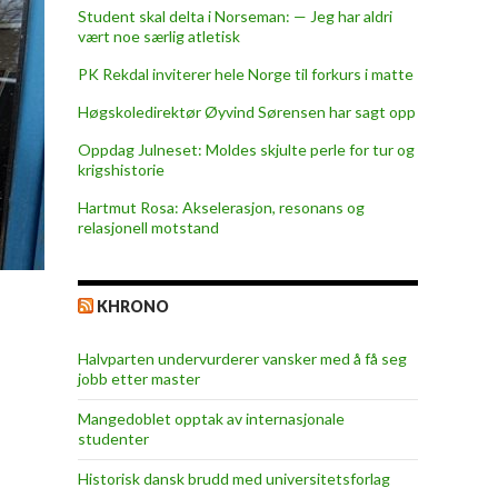
Student skal delta i Norseman: — Jeg har aldri
vært noe særlig atletisk
PK Rekdal inviterer hele Norge til forkurs i matte
Høgskoledirektør Øyvind Sørensen har sagt opp
Oppdag Julneset: Moldes skjulte perle for tur og
krigshistorie
Hartmut Rosa: Akselerasjon, resonans og
relasjonell motstand
KHRONO
Halvparten undervurderer vansker med å få seg
jobb etter master
Mangedoblet opptak av internasjonale
studenter
Historisk dansk brudd med universitetsforlag