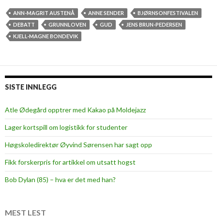
u
d
ANN-MAGRIT AUSTENÅ
ANNE SENDER
BJØRNSONFESTIVALEN
i
DEBATT
GRUNNLOVEN
GUD
JENS BRUN-PEDERSEN
G
KJELL-MAGNE BONDEVIK
r
u
n
n
SISTE INNLEGG
l
o
Atle Ødegård opptrer med Kakao på Moldejazz
v
Lager kortspill om logistikk for studenter
e
n
Høgskoledirektør Øyvind Sørensen har sagt opp
Fikk forskerpris for artikkel om utsatt hogst
Bob Dylan (85) – hva er det med han?
MEST LEST