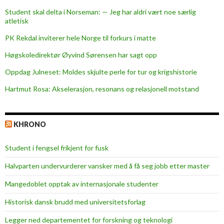
Student skal delta i Norseman: — Jeg har aldri vært noe særlig
atletisk
PK Rekdal inviterer hele Norge til forkurs i matte
Høgskoledirektør Øyvind Sørensen har sagt opp
Oppdag Julneset: Moldes skjulte perle for tur og krigshistorie
Hartmut Rosa: Akselerasjon, resonans og relasjonell motstand
KHRONO
Student i fengsel frikjent for fusk
Halvparten undervurderer vansker med å få seg jobb etter master
Mangedoblet opptak av internasjonale studenter
Historisk dansk brudd med universitetsforlag
Legger ned departementet for forskning og teknologi