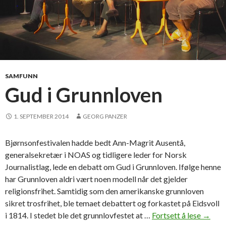
SAMFUNN
Gud i Grunnloven
1. SEPTEMBER 2014
GEORG PANZER
Bjørnsonfestivalen hadde bedt Ann-Magrit Ausentå,
generalsekretær i NOAS og tidligere leder for Norsk
Journalistlag, lede en debatt om Gud i Grunnloven. Ifølge henne
har Grunnloven aldri vært noen modell når det gjelder
religionsfrihet. Samtidig som den amerikanske grunnloven
sikret trosfrihet, ble temaet debattert og forkastet på Eidsvoll
i 1814. I stedet ble det grunnlovfestet at …
Fortsett å lese
G
→