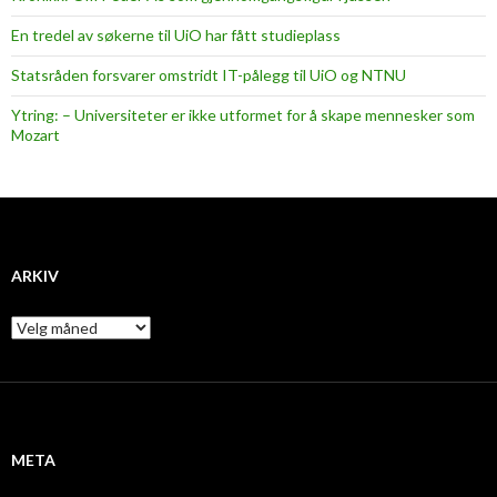
En tredel av søkerne til UiO har fått studieplass
Statsråden forsvarer omstridt IT-pålegg til UiO og NTNU
Ytring: – Universiteter er ikke utformet for å skape mennesker som
Mozart
ARKIV
A
r
k
i
v
META