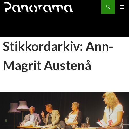
Søk
HOPP
PRIMÆ
TIL
INNHOLD
Stikkordarkiv: Ann-
Magrit Austenå