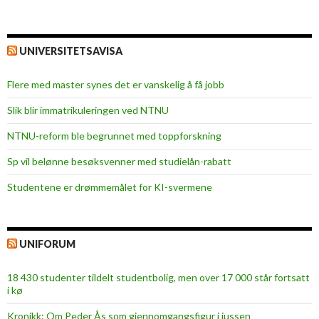
UNIVERSITETSAVISA
Flere med master synes det er vanskelig å få jobb
Slik blir immatrikuleringen ved NTNU
NTNU-reform ble begrunnet med toppforskning
Sp vil belønne besøksvenner med studielån-rabatt
Studentene er drømmemålet for KI-svermene
UNIFORUM
18 430 studenter tildelt studentbolig, men over 17 000 står fortsatt
i kø
Kronikk: Om Peder Ås som gjennomgangsfigur i jussen