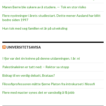
k
Maren Berre ble sykere av å studere. — Tok en stor risiko
u
n
Flere nyvinninger i årets studiestart. Dette mener Aasland har blitt
n
bedre siden 1997
s
Hun tok med seg familien et år på utveksling
k
a
p
UNIVERSITETSAVISA
I fjor var det én kvinne på denne utdanningen. I år: ni
Palestinaleiren er tatt ned: – Rektor sa stopp
Bidrag til en verdig debatt, Brataas?
Filosofiprofessoren måtte fjerne Platon fra introkurset i filosofi
Flere med master synes det er vanskelig å få jobb