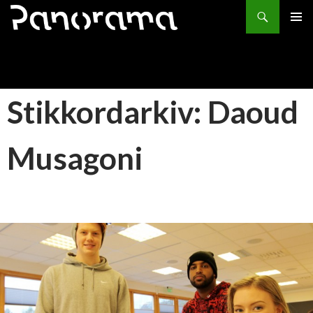
Søk
HOPP
PRIMÆ
TIL
INNHOLD
Stikkordarkiv: Daoud
Musagoni