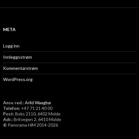
k
i
v
META
Logg inn
Innleggsstrøm
Kommentarstrøm
WordPress.org
Ansv. red.:
Arild Waagbø
Telefon:
​+47 71 21 40 00
Post:
Boks 2110, 6402 Molde
Adr.:
Britvegen 2, 6410 Molde
©
Panorama HiM 2014-2026