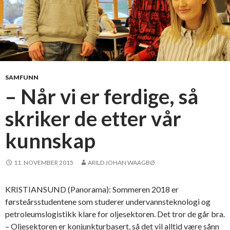
SAMFUNN
– Når vi er ferdige, så
skriker de etter vår
kunnskap
11. NOVEMBER 2015
ARILD JOHAN WAAGBØ
KRISTIANSUND (Panorama): Sommeren 2018 er
førsteårsstudentene som studerer undervannsteknologi og
petroleumslogistikk klare for oljesektoren. Det tror de går bra.
– Oljesektoren er konjunkturbasert, så det vil alltid være sånn