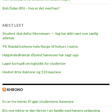
s
å
Bob Dylan (85) – hva er det med han?
s
k
r
MEST LEST
i
Student skal delta i Norseman: — Jeg har aldri vært noe særlig
k
atletisk
e
PK Rekdal inviterer hele Norge til forkurs i matte
r
d
Høgskoledirektør Øyvind Sørensen har sagt opp
e
Lager kortspill om logistikk for studenter
e
Hedret åtte doktorer og 110 mastere
t
t
e
KHRONO
r
v
En av tre mener KI gjør studentene dummere
å
r
BIs nye rektor er den første i sin familie med høyere utdanning