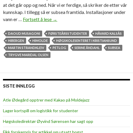
at det går opp og ned. Når vi er ferdige, så skriker de etter vår
kunnskap. I tillegg så er subsea framtida. Installasjoner under
vann er …
Fortsett å lese
–
→
N
å
DAOUD MUSAGONI
FØRSTEÅRSSTUDENTER
HÅVARD KALSÅS
r
HIBERGEN
HIMOLDE
HØGSKOLESENTERET I KRISTIANSUND
v
MARTIN STRANDKLEIV
PETLOG
SERINE ÅNDAHL
SUBSEA
i
TRYGVE MARIDAL OLSEN
e
r
f
e
SISTE INNLEGG
r
d
Atle Ødegård opptrer med Kakao på Moldejazz
i
Lager kortspill om logistikk for studenter
g
e
Høgskoledirektør Øyvind Sørensen har sagt opp
,
Fikk forskerpris for artikkel om utsatt hogst