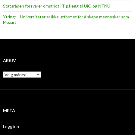
Statsråden forsvarer omstridt IT-pålegg til UiO og NTNU
Ytring: – Universiteter er ikke utformet for å skape mennesker som
Mozart
ARKIV
A
r
k
i
v
META
Logg inn