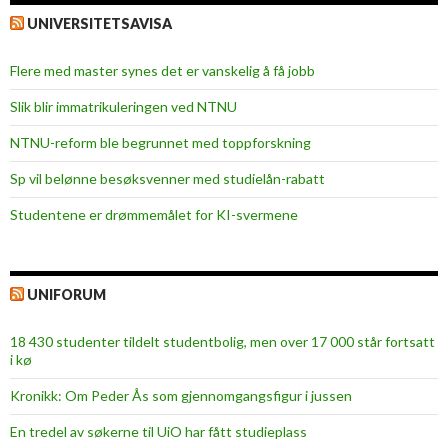
UNIVERSITETSAVISA
Flere med master synes det er vanskelig å få jobb
Slik blir immatrikuleringen ved NTNU
NTNU-reform ble begrunnet med toppforskning
Sp vil belønne besøksvenner med studielån-rabatt
Studentene er drømmemålet for KI-svermene
UNIFORUM
18 430 studenter tildelt studentbolig, men over 17 000 står fortsatt
i kø
Kronikk: Om Peder Ås som gjennomgangsfigur i jussen
En tredel av søkerne til UiO har fått studieplass