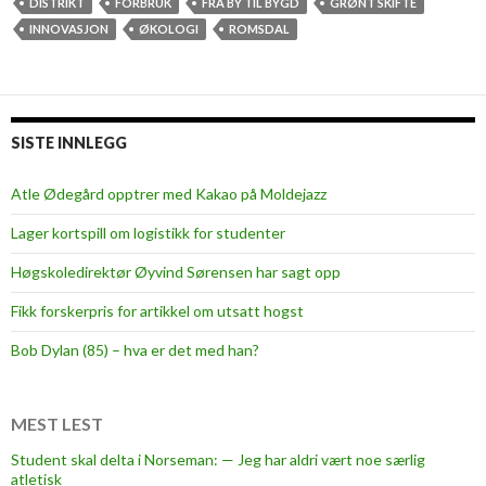
t
DISTRIKT
FORBRUK
FRA BY TIL BYGD
GRØNT SKIFTE
t
INNOVASJON
ØKOLOGI
ROMSDAL
g
r
ø
n
SISTE INNLEGG
n
e
Atle Ødegård opptrer med Kakao på Moldejazz
s
Lager kortspill om logistikk for studenter
k
i
Høgskoledirektør Øyvind Sørensen har sagt opp
f
Fikk forskerpris for artikkel om utsatt hogst
t
e
Bob Dylan (85) – hva er det med han?
MEST LEST
Student skal delta i Norseman: — Jeg har aldri vært noe særlig
atletisk