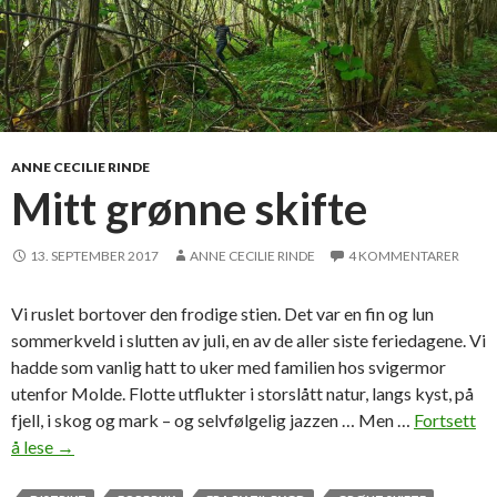
ANNE CECILIE RINDE
Mitt grønne skifte
13. SEPTEMBER 2017
ANNE CECILIE RINDE
4 KOMMENTARER
Vi ruslet bortover den frodige stien. Det var en fin og lun
sommerkveld i slutten av juli, en av de aller siste feriedagene. Vi
hadde som vanlig hatt to uker med familien hos svigermor
utenfor Molde. Flotte utflukter i storslått natur, langs kyst, på
fjell, i skog og mark – og selvfølgelig jazzen … Men …
Fortsett
å lese
M
→
i