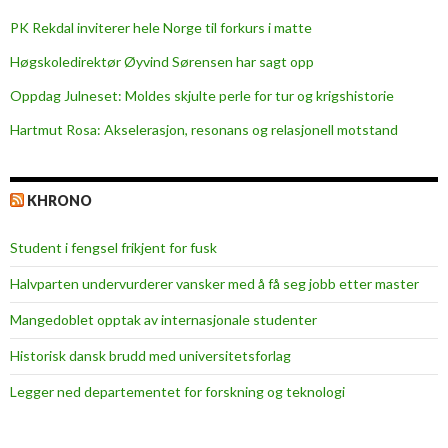
PK Rekdal inviterer hele Norge til forkurs i matte
Høgskoledirektør Øyvind Sørensen har sagt opp
Oppdag Julneset: Moldes skjulte perle for tur og krigshistorie
Hartmut Rosa: Akselerasjon, resonans og relasjonell motstand
KHRONO
Student i fengsel frikjent for fusk
Halvparten undervurderer vansker med å få seg jobb etter master
Mangedoblet opptak av internasjonale studenter
Historisk dansk brudd med universitetsforlag
Legger ned departementet for forskning og teknologi