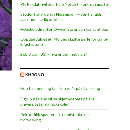
PK Rekdal inviterer hele Norge til forkurs i matte
Student skal delta i Norseman: — Jeg har aldri
vært noe særlig atletisk
Høgskoledirektør Øyvind Sørensen har sagt opp
Oppdag Julneset: Moldes skjulte perle for tur og
krigshistorie
Bob Dylan (85) – hva er det med han?
KHRONO
Hun tok med seg familien et år på utveksling
Sigrun Aasland vil ha skjerm­debatt på alle
universiteter og høgskoler
Rektor fikk sparken etter mistanke om
hvitvasking