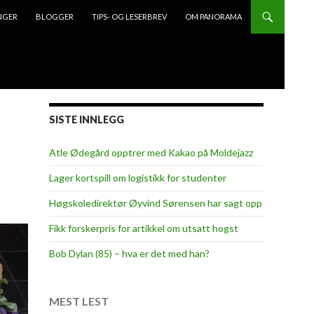
NGER
BLOGGER
TIPS- OG LESERBREV
OM PANORAMA
SISTE INNLEGG
Atle Ødegård opptrer med Kakao på Moldejazz
Lager kortspill om logistikk for studenter
Høgskoledirektør Øyvind Sørensen har sagt opp
Fikk forskerpris for artikkel om utsatt hogst
Bob Dylan (85) – hva er det med han?
MEST LEST