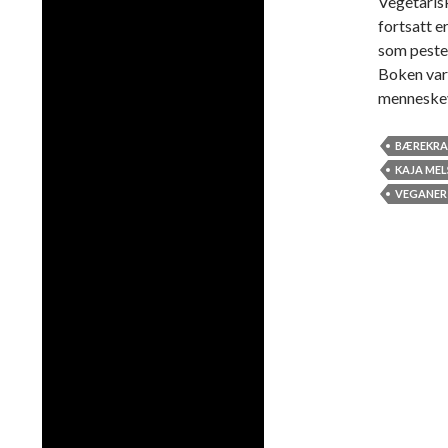
Vegetarisk
fortsatt e
som pesten
Boken var 
menneskev
BÆREKRA
KAJA ME
VEGANER