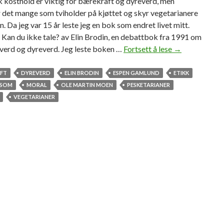
 kosthold er viktig for bærekraft og dyreverd, men
r det mange som tviholder på kjøttet og skyr vegetarianere
. Da jeg var 15 år leste jeg en bok som endret livet mitt.
Kan du ikke tale? av Elin Brodin, en debattbok fra 1991 om
erd og dyreverd. Jeg leste boken …
Fortsett å lese
E
→
r
d
FT
DYREVERD
ELIN BRODIN
ESPEN GAMLUND
ETIKK
u
LSOM
MORAL
OLE MARTIN MOEN
PESKETARIANER
k
VEGETARIANER
l
a
r
f
o
r
e
n
k
j