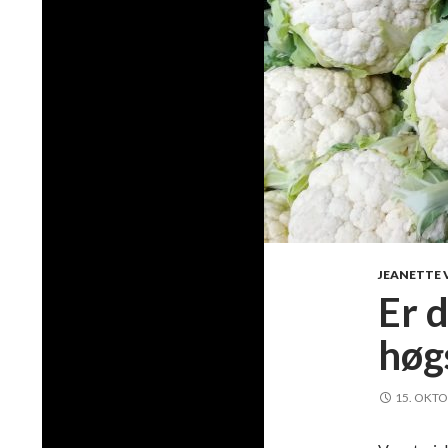
JEANETTE 
Er d
høg
15. OKTO