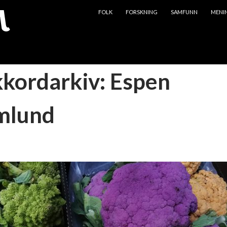
HOPP TIL INNHOLD
FOLK
FORSKNING
SAMFUNN
MENI
kkordarkiv: Espen
mlund