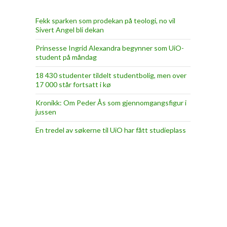
Fekk sparken som prodekan på teologi, no vil
Sivert Angel bli dekan
Prinsesse Ingrid Alexandra begynner som UiO-
student på måndag
18 430 studenter tildelt studentbolig, men over
17 000 står fortsatt i kø
Kronikk: Om Peder Ås som gjennomgangsfigur i
jussen
En tredel av søkerne til UiO har fått studieplass