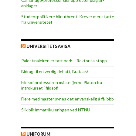
Cambridge-professor sier opp etter plagiat-
anklager
Studentpolitikere blir utbrent. Krever mer støtte
fra universitetet
UNIVERSITETSAVISA
Palestinaleiren er tatt ned: – Rektor sa stopp
Bidrag til en verdig debatt, Brataas?
Filosofiprofessoren måtte fjerne Platon fra
introkurset i filosofi
Flere med master synes det er vanskelig å få jobb
Slik blir immatrikuleringen ved NTNU
UNIFORUM