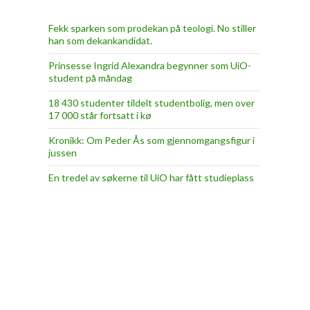
Fekk sparken som prodekan på teologi. No stiller
han som dekankandidat.
Prinsesse Ingrid Alexandra begynner som UiO-
student på måndag
18 430 studenter tildelt studentbolig, men over
17 000 står fortsatt i kø
Kronikk: Om Peder Ås som gjennomgangsfigur i
jussen
En tredel av søkerne til UiO har fått studieplass