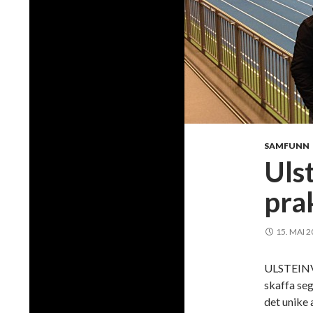
SAMFUNN
Uls
pra
15. MAI 
ULSTEINVIK
skaffa seg
det unike