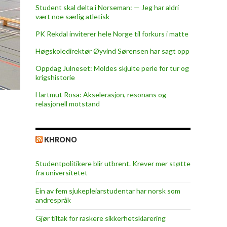
Student skal delta i Norseman: — Jeg har aldri
vært noe særlig atletisk
PK Rekdal inviterer hele Norge til forkurs i matte
Høgskoledirektør Øyvind Sørensen har sagt opp
Oppdag Julneset: Moldes skjulte perle for tur og
krigshistorie
Hartmut Rosa: Akselerasjon, resonans og
relasjonell motstand
KHRONO
Studentpolitikere blir utbrent. Krever mer støtte
fra universitetet
Ein av fem sjukepleiar­studentar har norsk som
andrespråk
Gjør tiltak for raskere sikkerhets­klarering