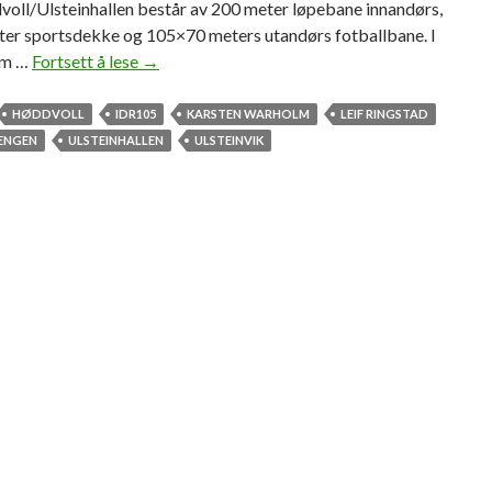
oll/Ulsteinhallen består av 200 meter løpebane innandørs,
er sportsdekke og 105×70 meters utandørs fotballbane. I
jem …
Fortsett å lese
U
→
l
s
HØDDVOLL
IDR105
KARSTEN WARHOLM
LEIF RINGSTAD
t
 ENGEN
ULSTEINHALLEN
ULSTEINVIK
e
i
n
v
i
k
s
n
y
e
p
r
a