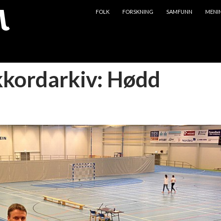
HOPP TIL INNHOLD
FOLK
FORSKNING
SAMFUNN
MENI
kkordarkiv: Hødd