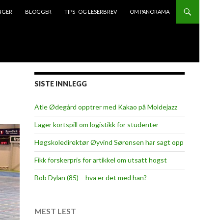
NGER
BLOGGER
TIPS- OG LESERBREV
OM PANORAMA
SISTE INNLEGG
Atle Ødegård opptrer med Kakao på Moldejazz
Lager kortspill om logistikk for studenter
Høgskoledirektør Øyvind Sørensen har sagt opp
Fikk forskerpris for artikkel om utsatt hogst
Bob Dylan (85) – hva er det med han?
MEST LEST