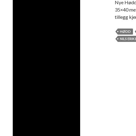
Nye Høddv
35×40 met
tillegg k
HØDD
NILS ERIK