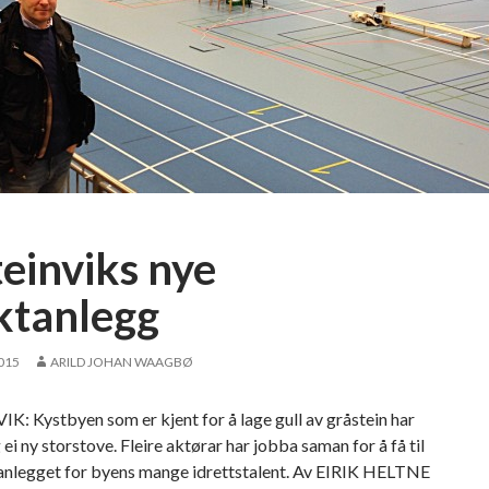
teinviks nye
ktanlegg
2015
ARILD JOHAN WAAGBØ
: Kystbyen som er kjent for å lage gull av gråstein har
 ei ny storstove. Fleire aktørar har jobba saman for å få til
 anlegget for byens mange idrettstalent. Av EIRIK HELTNE