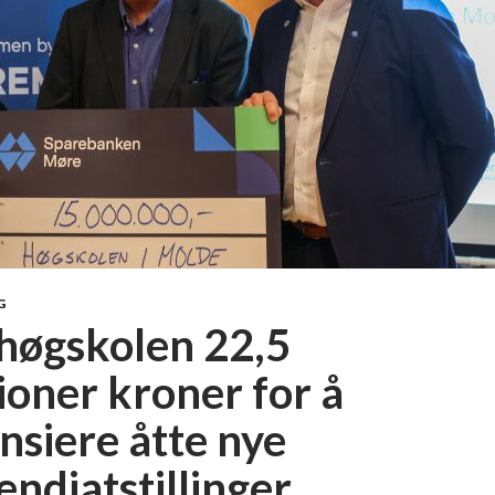
G
 høgskolen 22,5
ioner kroner for å
nsiere åtte nye
endiatstillinger