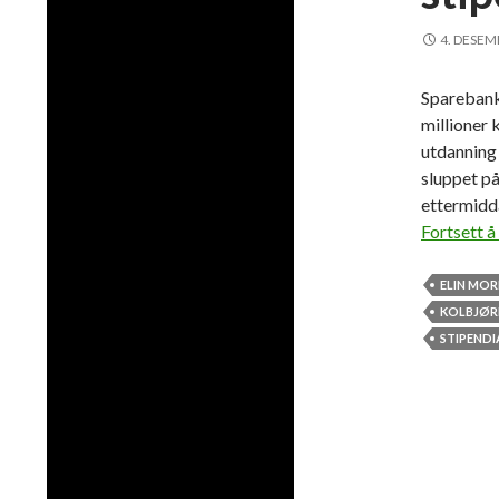
4. DESEM
Sparebank
millioner k
utdanning
sluppet p
ettermidda
Fortsett å
ELIN MO
KOLBJØR
STIPENDI