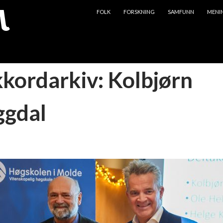
HOPP TIL INNHOLD
FOLK
FORSKNING
SAMFUNN
MENI
kkordarkiv: Kolbjørn
gdal