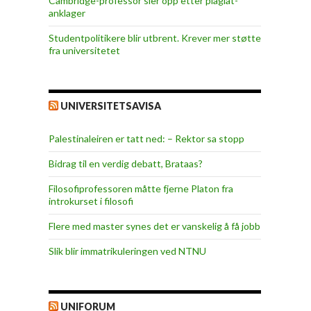
Cambridge-professor sier opp etter plagiat-
anklager
Studentpolitikere blir utbrent. Krever mer støtte
fra universitetet
UNIVERSITETSAVISA
Palestinaleiren er tatt ned: – Rektor sa stopp
Bidrag til en verdig debatt, Brataas?
Filosofiprofessoren måtte fjerne Platon fra
introkurset i filosofi
Flere med master synes det er vanskelig å få jobb
Slik blir immatrikuleringen ved NTNU
UNIFORUM