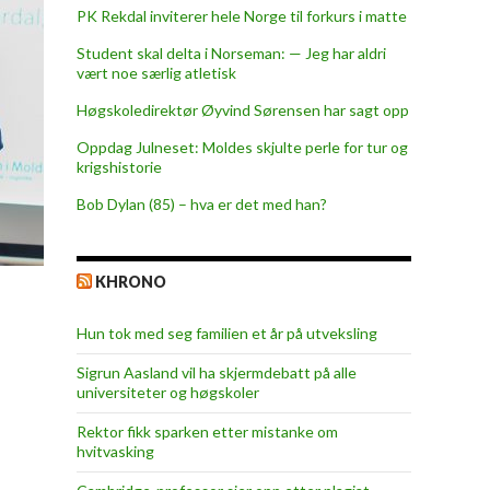
PK Rekdal inviterer hele Norge til forkurs i matte
Student skal delta i Norseman: — Jeg har aldri
vært noe særlig atletisk
Høgskoledirektør Øyvind Sørensen har sagt opp
Oppdag Julneset: Moldes skjulte perle for tur og
krigshistorie
Bob Dylan (85) – hva er det med han?
KHRONO
Hun tok med seg familien et år på utveksling
Sigrun Aasland vil ha skjerm­debatt på alle
universiteter og høgskoler
Rektor fikk sparken etter mistanke om
hvitvasking