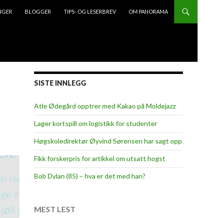
NGER
BLOGGER
TIPS- OG LESERBREV
OM PANORAMA
SISTE INNLEGG
Atle Ødegård opptrer med Kakao på Moldejazz
Lager kortspill om logistikk for studenter
Høgskoledirektør Øyvind Sørensen har sagt opp
Fikk forskerpris for artikkel om utsatt hogst
Bob Dylan (85) – hva er det med han?
MEST LEST