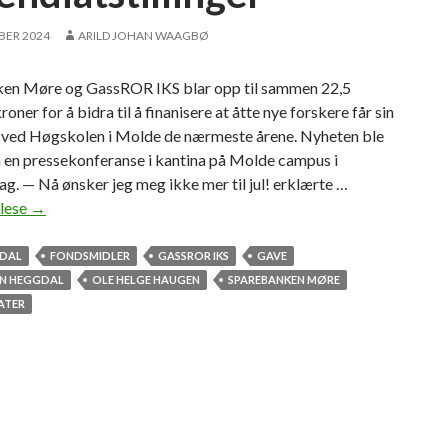
BER 2024
ARILD JOHAN WAAGBØ
en Møre og GassROR IKS blar opp til sammen 22,5
roner for å bidra til å finanisere at åtte nye forskere får sin
 ved Høgskolen i Molde de nærmeste årene. Nyheten ble
å en pressekonferanse i kantina på Molde campus i
g. — Nå ønsker jeg meg ikke mer til jul! erklærte …
 lese
G
→
i
r
RDAL
FONDSMIDLER
GASSROR IKS
GAVE
h
N HEGGDAL
OLE HELGE HAUGEN
SPAREBANKEN MØRE
ø
ATER
g
s
k
o
l
e