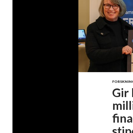
FORSKNIN
Gir
mill
fina
stip