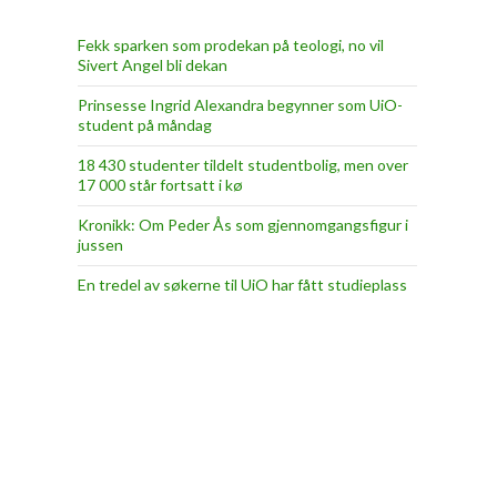
Fekk sparken som prodekan på teologi, no vil
Sivert Angel bli dekan
Prinsesse Ingrid Alexandra begynner som UiO-
student på måndag
18 430 studenter tildelt studentbolig, men over
17 000 står fortsatt i kø
Kronikk: Om Peder Ås som gjennomgangsfigur i
jussen
En tredel av søkerne til UiO har fått studieplass