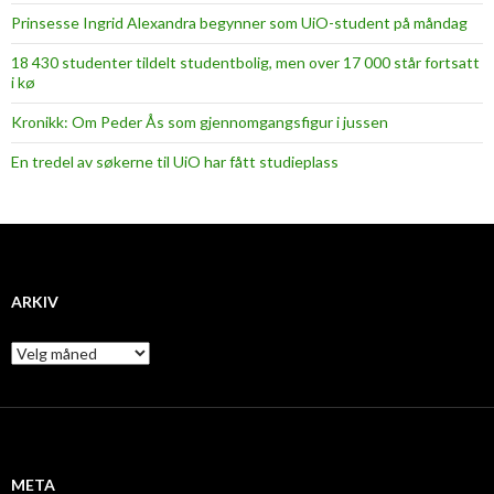
Prinsesse Ingrid Alexandra begynner som UiO-student på måndag
18 430 studenter tildelt studentbolig, men over 17 000 står fortsatt
i kø
Kronikk: Om Peder Ås som gjennomgangsfigur i jussen
En tredel av søkerne til UiO har fått studieplass
ARKIV
A
r
k
i
v
META