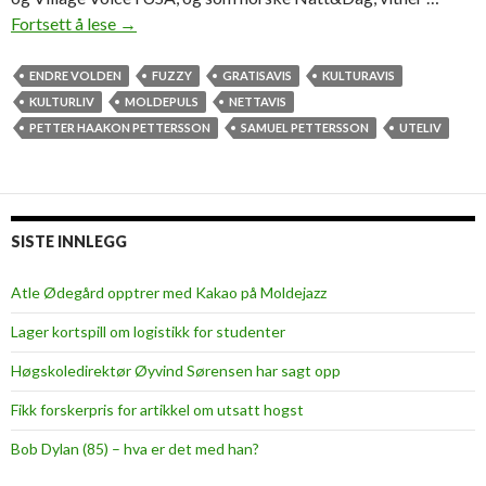
Fortsett å lese
N
→
y
a
ENDRE VOLDEN
FUZZY
GRATISAVIS
KULTURAVIS
v
KULTURLIV
MOLDEPULS
NETTAVIS
i
PETTER HAAKON PETTERSSON
SAMUEL PETTERSSON
UTELIV
s
s
k
a
SISTE INNLEGG
l
t
Atle Ødegård opptrer med Kakao på Moldejazz
a
Lager kortspill om logistikk for studenter
p
u
Høgskoledirektør Øyvind Sørensen har sagt opp
l
Fikk forskerpris for artikkel om utsatt hogst
s
e
Bob Dylan (85) – hva er det med han?
n