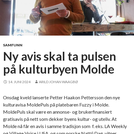
SAMFUNN
Ny avis skal ta pulsen
på kulturbyen Molde
14. JUNI 2024
ARILD JOHAN WAAGBØ
Onsdag kveld lanserte Petter Haakon Pettersson den nye
kulturavisa MoldePuls på platebaren Fuzzy i Molde.
MoldePuls skal være en annonse- og brukerfinansiert
gratisavis på nett som dekker byens kultur- og uteliv. At
Molde nå får en avis i samme tradisjon som f. eks. LA Weekly
og Village Voice i USA, og som norske Natt&Dag, vitner …