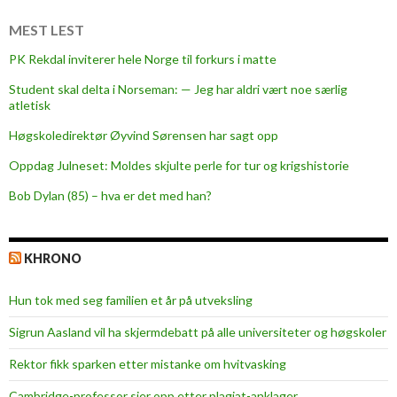
p
å
MEST LEST
k
PK Rekdal inviterer hele Norge til forkurs i matte
u
Student skal delta i Norseman: — Jeg har aldri vært noe særlig
l
atletisk
t
u
Høgskoledirektør Øyvind Sørensen har sagt opp
r
Oppdag Julneset: Moldes skjulte perle for tur og krigshistorie
b
Bob Dylan (85) – hva er det med han?
y
e
n
KHRONO
M
o
Hun tok med seg familien et år på utveksling
l
d
Sigrun Aasland vil ha skjerm­debatt på alle universiteter og høgskoler
e
Rektor fikk sparken etter mistanke om hvitvasking
Cambridge-professor sier opp etter plagiat-anklager