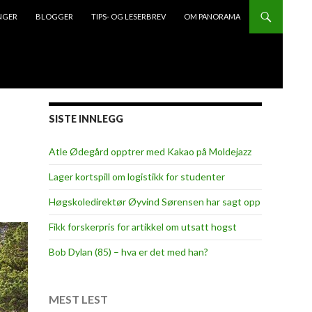
NGER
BLOGGER
TIPS- OG LESERBREV
OM PANORAMA
SISTE INNLEGG
Atle Ødegård opptrer med Kakao på Moldejazz
Lager kortspill om logistikk for studenter
Høgskoledirektør Øyvind Sørensen har sagt opp
Fikk forskerpris for artikkel om utsatt hogst
Bob Dylan (85) – hva er det med han?
MEST LEST