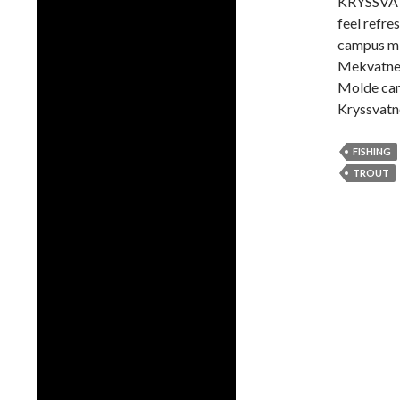
KRYSSVATN
feel refre
campus mi
Mekvatnet
Molde cam
Kryssvatn
FISHING
TROUT