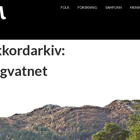
HOPP TIL INNHOLD
FOLK
FORSKNING
SAMFUNN
MENI
kkordarkiv:
gvatnet