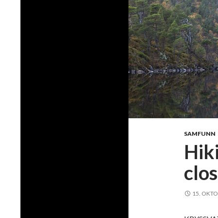
SAMFUNN
Hiki
clo
15. OKTO