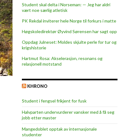
Student skal delta i Norseman: — Jeg har aldri
vært noe særlig atletisk
PK Rekdal inviterer hele Norge til forkurs i matte
Høgskoledirektør Øyvind Sørensen har sagt opp
Oppdag Julneset: Moldes skjulte perle for tur og
krigshistorie
Hartmut Rosa: Akselerasjon, resonans og
relasjonell motstand
KHRONO
Student i fengsel frikjent for fusk
Halvparten undervurderer vansker med å få seg
jobb etter master
Mangedoblet opptak av internasjonale
studenter