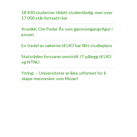
18 430 studenter tildelt studentbolig, men over
17 000 står fortsatt i kø
Kronikk: Om Peder Ås som gjennomgangsfigur i
jussen
En tredel av søkerne til UiO har fått studieplass
Statsråden forsvarer omstridt IT-pålegg til UiO
og NTNU
Ytring: – Universiteter er ikke utformet for å
skape mennesker som Mozart