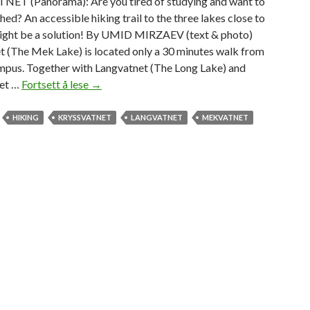
ET (Panorama): Are you tired of studying and want to
shed? An accessible hiking trail to the three lakes close to
ght be a solution! By UMID MIRZAEV (text & photo)
 (The Mek Lake) is located only a 30 minutes walk from
pus. Together with Langvatnet (The Long Lake) and
et …
Fortsett å lese
H
→
i
k
HIKING
KRYSSVATNET
LANGVATNET
MEKVATNET
i
n
g
t
o
t
h
e
t
h
r