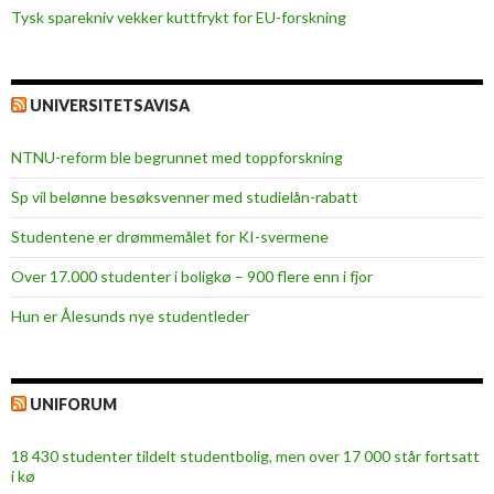
Tysk sparekniv vekker kuttfrykt for EU-forskning
UNIVERSITETSAVISA
NTNU-reform ble begrunnet med toppforskning
Sp vil belønne besøksvenner med studielån-rabatt
Studentene er drømmemålet for KI-svermene
Over 17.000 studenter i boligkø – 900 flere enn i fjor
Hun er Ålesunds nye studentleder
UNIFORUM
18 430 studenter tildelt studentbolig, men over 17 000 står fortsatt
i kø