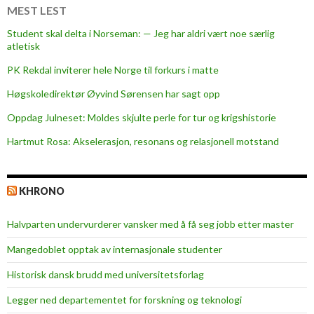
MEST LEST
Student skal delta i Norseman: — Jeg har aldri vært noe særlig
atletisk
PK Rekdal inviterer hele Norge til forkurs i matte
Høgskoledirektør Øyvind Sørensen har sagt opp
Oppdag Julneset: Moldes skjulte perle for tur og krigshistorie
Hartmut Rosa: Akselerasjon, resonans og relasjonell motstand
KHRONO
Halvparten undervurderer vansker med å få seg jobb etter master
Mangedoblet opptak av internasjonale studenter
Historisk dansk brudd med universitetsforlag
Legger ned departementet for forskning og teknologi