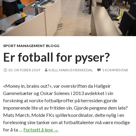
SPORT MANAGEMENT BLOGG
Er fotball for pyser?
30. OKTOBER 2019
KJELL MARIUS HERSKEDAL
1 KOMMENTAR
«Money in, brains out?», var overskriften da Hallgeir
Gammelsæter og Oskar Solenes i 2013 avdekket i sin
forskning at norske fotballproffer på herresiden gjorde
imponerende lite ut av fritiden sin. Gjorde pengene dem late?
Mats Mørch, Molde FKs spillerkoordinator, delte nylig i en
forelesning sine tanker om at fotballtalenter må være modige
for å ta …
Fortsett å lese
E
→