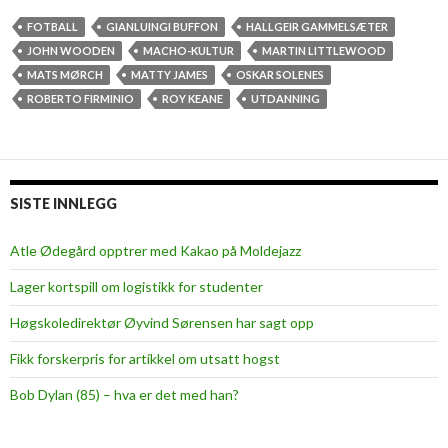
r
f
FOTBALL
GIANLUINGI BUFFON
HALLGEIR GAMMELSÆTER
o
JOHN WOODEN
MACHO-KULTUR
MARTIN LITTLEWOOD
t
MATS MØRCH
MATTY JAMES
OSKAR SOLENES
b
ROBERTO FIRMINIO
ROY KEANE
UTDANNING
a
l
l
f
SISTE INNLEGG
o
r
Atle Ødegård opptrer med Kakao på Moldejazz
p
Lager kortspill om logistikk for studenter
y
s
Høgskoledirektør Øyvind Sørensen har sagt opp
e
Fikk forskerpris for artikkel om utsatt hogst
r
?
Bob Dylan (85) – hva er det med han?