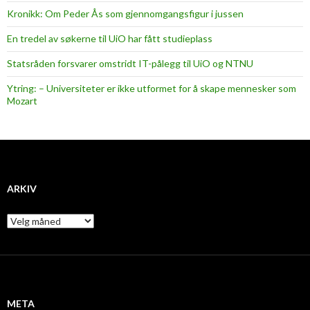
Kronikk: Om Peder Ås som gjennomgangsfigur i jussen
En tredel av søkerne til UiO har fått studieplass
Statsråden forsvarer omstridt IT-pålegg til UiO og NTNU
Ytring: – Universiteter er ikke utformet for å skape mennesker som
Mozart
ARKIV
A
r
k
i
v
META