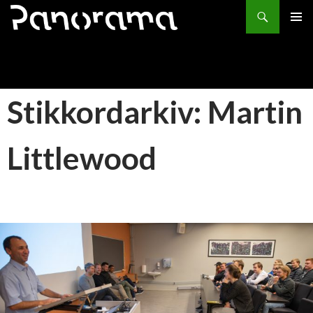
Søk
HOPP
PRIMÆ
TIL
INNHOLD
Stikkordarkiv: Martin
Littlewood