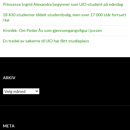
Prinsesse Ingrid Alexandra begynner som UiO-student på måndag
18 430 studenter tildelt studentbolig, men over 17 000 står fortsatt
i kø
Kronikk: Om Peder Ås som gjennomgangsfigur i jussen
En tredel av søkerne til UiO har fått studieplass
ARKIV
A
r
k
i
v
META