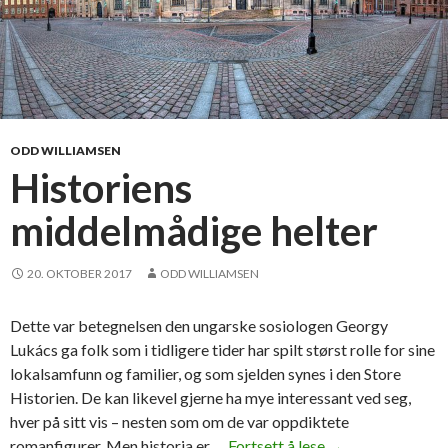
ODD WILLIAMSEN
Historiens
middelmådige helter
20. OKTOBER 2017
ODD WILLIAMSEN
Dette var betegnelsen den ungarske sosiologen Georgy
Lukács ga folk som i tidligere tider har spilt størst rolle for sine
lokalsamfunn og familier, og som sjelden synes i den Store
Historien. De kan likevel gjerne ha mye interessant ved seg,
hver på sitt vis – nesten som om de var oppdiktete
romanfigurer. Men historia er …
Fortsett å lese
H
→