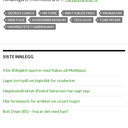
i
s
GEORGY LUKÁCS
HISTORIE
KNUT KJELDSTADLI
MIGRASJON
t
MINE FOLK
NORDMØRE MUSEUM
TEOLOGOI
TORE PRYSER
o
UNIVERSITETET I KØBENHAVN
r
i
e
n
SISTE INNLEGG
s
m
Atle Ødegård opptrer med Kakao på Moldejazz
i
Lager kortspill om logistikk for studenter
d
d
Høgskoledirektør Øyvind Sørensen har sagt opp
e
Fikk forskerpris for artikkel om utsatt hogst
l
m
Bob Dylan (85) – hva er det med han?
å
d