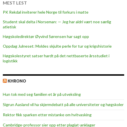
i
MEST LEST
g
PK Rekdal inviterer hele Norge til forkurs i matte
e
Student skal delta i Norseman: — Jeg har aldri vært noe særlig
h
atletisk
e
l
Høgskoledirektør Øyvind Sørensen har sagt opp
t
Oppdag Julneset: Moldes skjulte perle for tur og krigshistorie
e
Høgskolestyret satser hardt på det nettbaserte årsstudiet i
r
logistikk
KHRONO
Hun tok med seg familien et år på utveksling
Sigrun Aasland vil ha skjerm­debatt på alle universiteter og høgskoler
Rektor fikk sparken etter mistanke om hvitvasking
Cambridge-professor sier opp etter plagiat-anklager