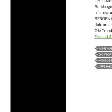
– Helt fan
Botslangen
i den nye
BERGEN (P
doktorand
Ole Trond
Fortsett å
ANNE MA
DOKTOR
MONOGR
UFFE JAK