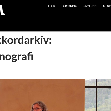
HOPP TIL INNHOLD
FOLK
FORSKNING
SAMFUNN
MENI
kkordarkiv:
ografi