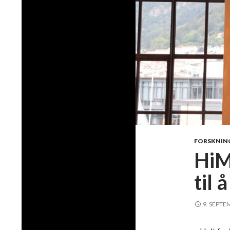
FORSKNIN
HiM
til 
9. SEPTE