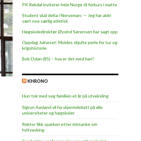
PK Rekdal inviterer hele Norge til forkurs i matte
Student skal delta i Norseman: — Jeg har aldri
vært noe særlig atletisk
Høgskoledirektør Øyvind Sørensen har sagt opp
Oppdag Julneset: Moldes skjulte perle for tur og
krigshistorie
Bob Dylan (85) – hva er det med han?
KHRONO
Hun tok med seg familien et år på utveksling
Sigrun Aasland vil ha skjerm­debatt på alle
universiteter og høgskoler
Rektor fikk sparken etter mistanke om
hvitvasking