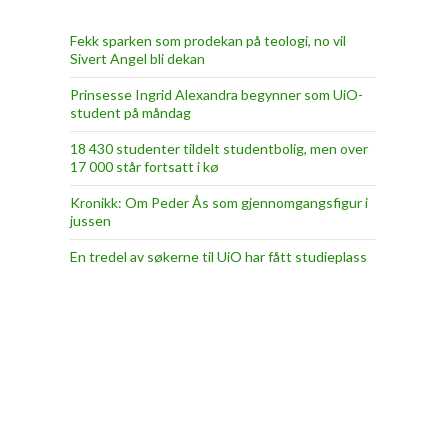
Fekk sparken som prodekan på teologi, no vil
Sivert Angel bli dekan
Prinsesse Ingrid Alexandra begynner som UiO-
student på måndag
18 430 studenter tildelt studentbolig, men over
17 000 står fortsatt i kø
Kronikk: Om Peder Ås som gjennomgangsfigur i
jussen
En tredel av søkerne til UiO har fått studieplass