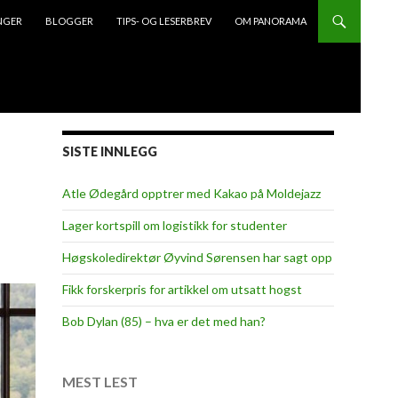
NGER
BLOGGER
TIPS- OG LESERBREV
OM PANORAMA
SISTE INNLEGG
Atle Ødegård opptrer med Kakao på Moldejazz
Lager kortspill om logistikk for studenter
Høgskoledirektør Øyvind Sørensen har sagt opp
Fikk forskerpris for artikkel om utsatt hogst
Bob Dylan (85) – hva er det med han?
MEST LEST