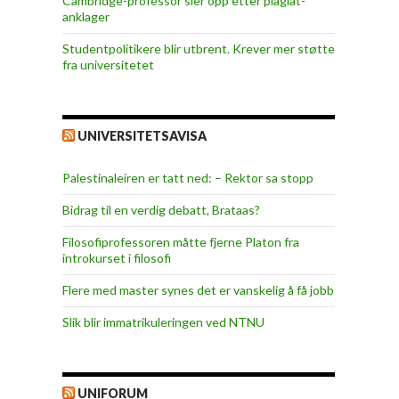
Cambridge-professor sier opp etter plagiat-
anklager
Studentpolitikere blir utbrent. Krever mer støtte
fra universitetet
UNIVERSITETSAVISA
Palestinaleiren er tatt ned: – Rektor sa stopp
Bidrag til en verdig debatt, Brataas?
Filosofiprofessoren måtte fjerne Platon fra
introkurset i filosofi
Flere med master synes det er vanskelig å få jobb
Slik blir immatrikuleringen ved NTNU
UNIFORUM