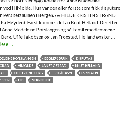
tastisk flott, sier høgskolelektor Anne Madeleine
 ved HiMolde. Hun var den aller første som fikk disputere
 universitetsaulaen i Bergen. Av HILDE KRISTIN STRAND
å Høyden): Først kommer dekan Knut Helland. Deretter
 Anne Madeleine Botslangen og så komitemedlemmene
 Berg, Uffe Jakobsen og Jan Froestad. Helland ønsker …
 lese
H
→
i
M
DELEINE BOTSLANGEN
BEGREPSBRUK
DISPUTAS
o
GRAD
HIMOLDE
JAN FROESTAD
KNUT HELLAND
l
AFI
OLE TROND BERG
OPDØL ASYL
PSYKIATRI
d
OBSEN
UIB
VERNEPLEIE
e
-
f
o
r
s
k