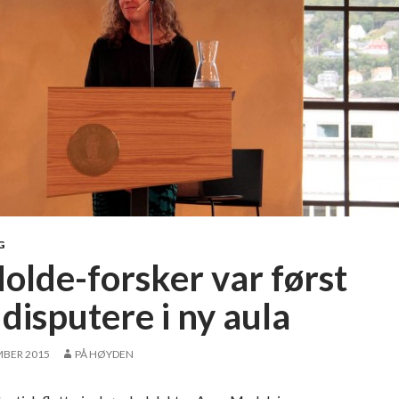
G
olde-forsker var først
å disputere i ny aula
MBER 2015
PÅ HØYDEN