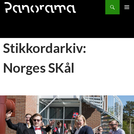
Søk
HOPP
PRIMÆ
TIL
INNHOLD
Stikkordarkiv:
Norges SKål