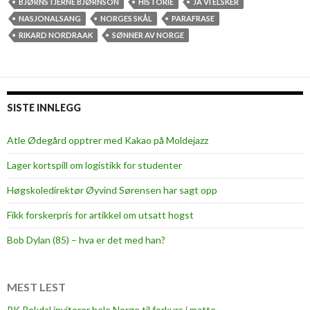
r
BJØRNSTJERNE BJØRNSON
HISTORIE
JA VI ELSKER
g
NASJONALSANG
NORGES SKÅL
PARAFRASE
e
RIKARD NORDRAAK
SØNNER AV NORGE
s
s
k
å
SISTE INNLEGG
l
!
Atle Ødegård opptrer med Kakao på Moldejazz
Lager kortspill om logistikk for studenter
Høgskoledirektør Øyvind Sørensen har sagt opp
Fikk forskerpris for artikkel om utsatt hogst
Bob Dylan (85) – hva er det med han?
MEST LEST
PK Rekdal inviterer hele Norge til forkurs i matte