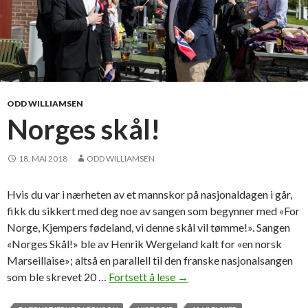
ODD WILLIAMSEN
Norges skål!
18. MAI 2018
ODD WILLIAMSEN
Hvis du var i nærheten av et mannskor på nasjonaldagen i går,
fikk du sikkert med deg noe av sangen som begynner med «For
Norge, Kjempers fødeland, vi denne skål vil tømme!». Sangen
«Norges Skål!» ble av Henrik Wergeland kalt for «en norsk
Marseillaise»; altså en parallell til den franske nasjonalsangen
som ble skrevet 20 …
Fortsett å lese
N
→
o