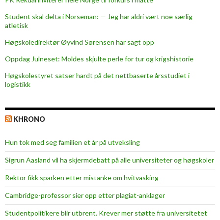
Student skal delta i Norseman: — Jeg har aldri vært noe særlig
atletisk
Høgskoledirektør Øyvind Sørensen har sagt opp
Oppdag Julneset: Moldes skjulte perle for tur og krigshistorie
Høgskolestyret satser hardt på det nettbaserte årsstudiet i
logistikk
KHRONO
Hun tok med seg familien et år på utveksling
Sigrun Aasland vil ha skjerm­debatt på alle universiteter og høgskoler
Rektor fikk sparken etter mistanke om hvitvasking
Cambridge-professor sier opp etter plagiat-anklager
Studentpolitikere blir utbrent. Krever mer støtte fra universitetet