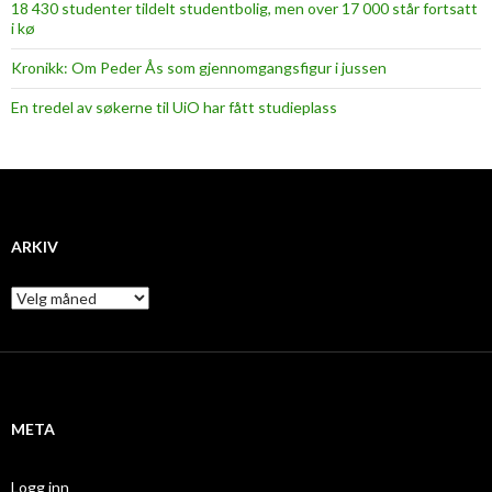
18 430 studenter tildelt studentbolig, men over 17 000 står fortsatt
i kø
Kronikk: Om Peder Ås som gjennomgangsfigur i jussen
En tredel av søkerne til UiO har fått studieplass
ARKIV
A
r
k
i
v
META
Logg inn