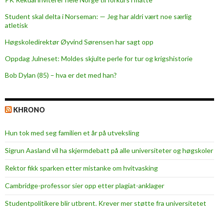
Student skal delta i Norseman: — Jeg har aldri vært noe særlig
atletisk
Høgskoledirektør Øyvind Sørensen har sagt opp
Oppdag Julneset: Moldes skjulte perle for tur og krigshistorie
Bob Dylan (85) – hva er det med han?
KHRONO
Hun tok med seg familien et år på utveksling
Sigrun Aasland vil ha skjerm­debatt på alle universiteter og høgskoler
Rektor fikk sparken etter mistanke om hvitvasking
Cambridge-professor sier opp etter plagiat-anklager
Studentpolitikere blir utbrent. Krever mer støtte fra universitetet