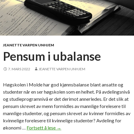
JEANETTE VARPEN UNHJEM
Pensum i ubalanse
7. MARS 2022
JEANETTE VARPEN UNHJEM
Høgskolen i Molde har god kjønnsbalanse blant ansatte og
studenter når en ser høgskolen som en helhet. På avdelingsnivå
og studieprogramnivå er det derimot annerledes. Er det slik at
pensum skrevet av menn formidles av mannlige forelesere til
mannlige studenter, og pensum skrevet av kvinner formidles av
kvinnelige forelesere til kvinnelige studenter? Avdeling for
økonomi …
Fortsett å lese
P
→