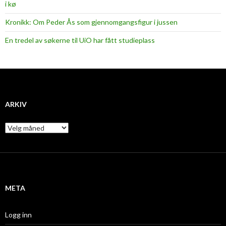
i kø
Kronikk: Om Peder Ås som gjennomgangsfigur i jussen
En tredel av søkerne til UiO har fått studieplass
ARKIV
A
r
k
i
v
META
Logg inn