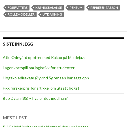
e
n
FORFATTERE
KJØNNSBALANSE
PENSUM
REPRESENTASJON
s
ROLLEMODELLER
UTDANNING
u
m
i
u
SISTE INNLEGG
b
a
Atle Ødegård opptrer med Kakao på Moldejazz
l
Lager kortspill om logistikk for studenter
a
n
Høgskoledirektør Øyvind Sørensen har sagt opp
s
Fikk forskerpris for artikkel om utsatt hogst
e
Bob Dylan (85) – hva er det med han?
MEST LEST
PK Rekdal inviterer hele Norge til forkurs i matte