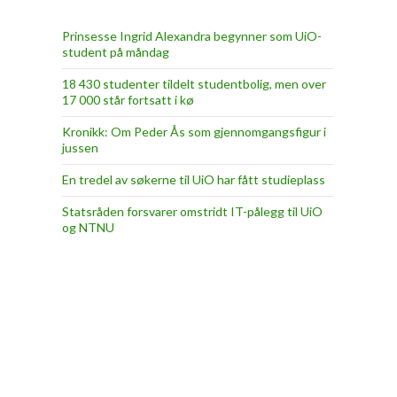
Prinsesse Ingrid Alexandra begynner som UiO-
student på måndag
18 430 studenter tildelt studentbolig, men over
17 000 står fortsatt i kø
Kronikk: Om Peder Ås som gjennomgangsfigur i
jussen
En tredel av søkerne til UiO har fått studieplass
Statsråden forsvarer omstridt IT-pålegg til UiO
og NTNU