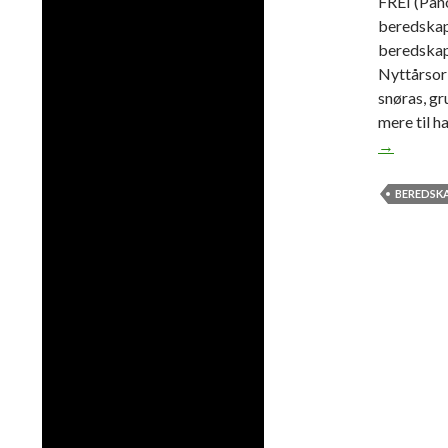
FREI (Pano
beredskaps
beredskap 
Nyttårsor
snøras, gr
mere til h
→
BEREDSK