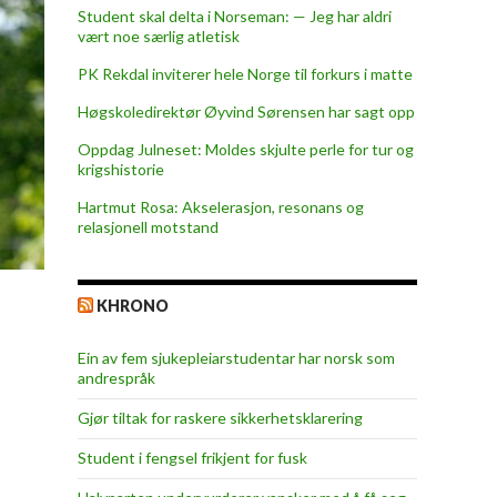
Student skal delta i Norseman: — Jeg har aldri
vært noe særlig atletisk
PK Rekdal inviterer hele Norge til forkurs i matte
Høgskoledirektør Øyvind Sørensen har sagt opp
Oppdag Julneset: Moldes skjulte perle for tur og
krigshistorie
Hartmut Rosa: Akselerasjon, resonans og
relasjonell motstand
KHRONO
Ein av fem sjukepleiar­studentar har norsk som
andrespråk
Gjør tiltak for raskere sikkerhets­klarering
Student i fengsel frikjent for fusk