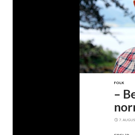
FOLK
– B
nor
7. AUGUS