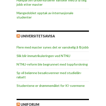
Halvparten undervurderer vansker med å få seg
jobb etter master
Mangedoblet opptak av internasjonale
studenter
UNIVERSITETSAVISA
Flere med master synes det er vanskelig å få jobb
Slik blir immatrikuleringen ved NTNU
NTNU-reform ble begrunnet med toppforskning
Sp vil belønne besøksvenner med studielån-
rabatt
Studentene er drømmemålet for KI-svermene
UNIFORUM