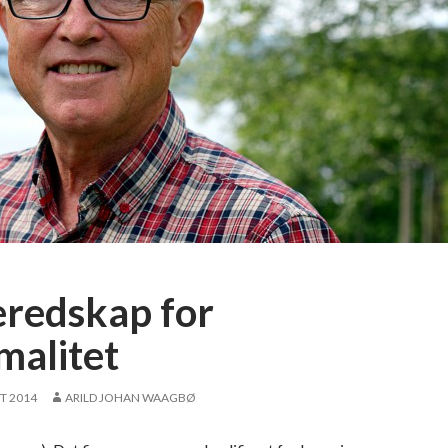
eredskap for
malitet
T 2014
ARILD JOHAN WAAGBØ