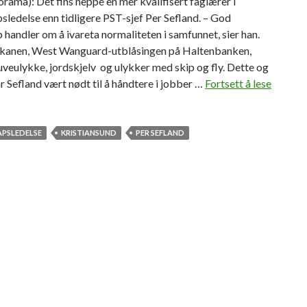
rama): Det fins neppe en mer kvalifisert faglærer i
ledelse enn tidligere PST-sjef Per Sefland. – God
handler om å ivareta normaliteten i samfunnet, sier han.
kanen, West Wanguard-utblåsingen på Haltenbanken,
uveulykke, jordskjelv og ulykker med skip og fly. Dette og
ar Sefland vært nødt til å håndtere i jobber …
Fortsett å lese
–
B
e
r
APSLEDELSE
KRISTIANSUND
PER SEFLAND
e
d
s
k
a
p
f
o
r
n