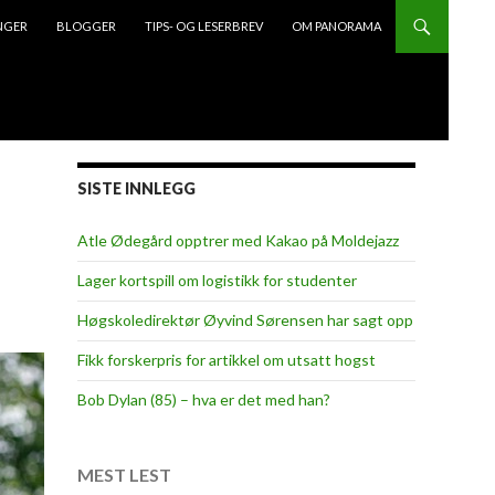
NGER
BLOGGER
TIPS- OG LESERBREV
OM PANORAMA
SISTE INNLEGG
Atle Ødegård opptrer med Kakao på Moldejazz
Lager kortspill om logistikk for studenter
Høgskoledirektør Øyvind Sørensen har sagt opp
Fikk forskerpris for artikkel om utsatt hogst
Bob Dylan (85) – hva er det med han?
MEST LEST