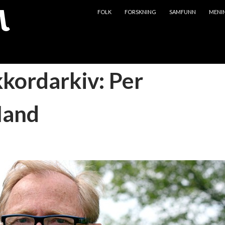
HOPP TIL INNHOLD
FOLK
FORSKNING
SAMFUNN
MENI
kkordarkiv: Per
land