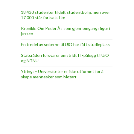
18 430 studenter tildelt studentbolig, men over
17 000 står fortsatt i kø
Kronikk: Om Peder Ås som gjennomgangsfigur i
jussen
En tredel av søkerne til UiO har fått studieplass
Statsråden forsvarer omstridt IT-pålegg til UiO
og NTNU
Ytring: – Universiteter er ikke utformet for å
skape mennesker som Mozart