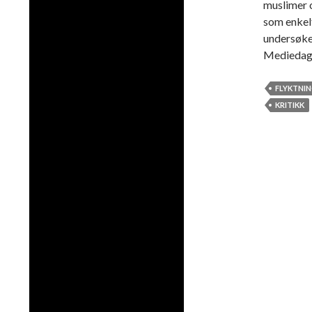
muslimer o
som enkelt
undersøke
Mediedag
FLYKTNI
KRITIKK