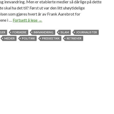
g innvandring. Men er etablerte medier så dårlige på dette
e skal ha det til? Først ut var den litt uhøytidelige
lsen som gjøres hvert år av Frank Aarebrot for
ene i …
Fortsett å lese
B
→
e
d
NGER
FORSKERE
INNVANDRING
ISLAM
JOURNALISTER
r
MEDIER
POLITIKK
PRESSEETIKK
RETRIEVER
e
e
n
n
s
i
t
t
r
y
k
t