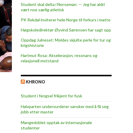
Student skal delta i Norseman: — Jeg har aldri
vært noe særlig atletisk
PK Rekdal inviterer hele Norge til forkurs i matte
Høgskoledirektør Øyvind Sørensen har sagt opp
Oppdag Julneset: Moldes skjulte perle for tur og
krigshistorie
Hartmut Rosa: Akselerasjon, resonans og
relasjonell motstand
KHRONO
Student i fengsel frikjent for fusk
Halvparten undervurderer vansker med å få seg
jobb etter master
Mangedoblet opptak av internasjonale
studenter