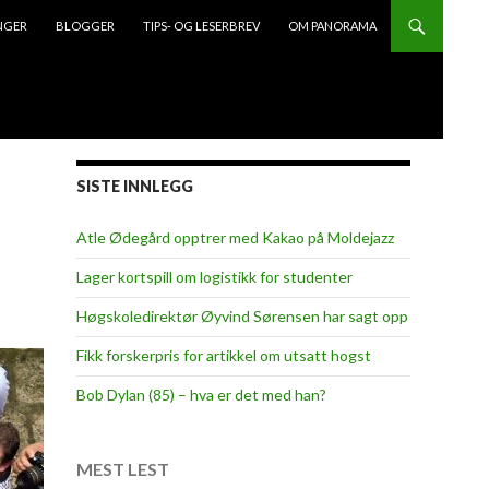
NGER
BLOGGER
TIPS- OG LESERBREV
OM PANORAMA
SISTE INNLEGG
Atle Ødegård opptrer med Kakao på Moldejazz
Lager kortspill om logistikk for studenter
Høgskoledirektør Øyvind Sørensen har sagt opp
Fikk forskerpris for artikkel om utsatt hogst
Bob Dylan (85) – hva er det med han?
MEST LEST