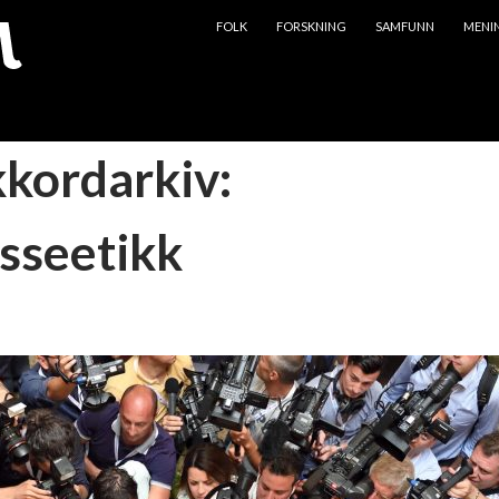
HOPP TIL INNHOLD
FOLK
FORSKNING
SAMFUNN
MENI
kkordarkiv:
sseetikk