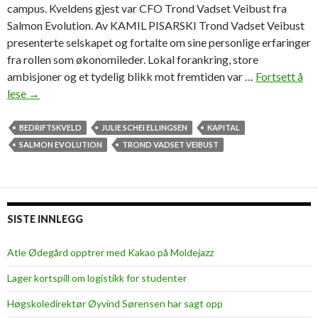
campus. Kveldens gjest var CFO Trond Vadset Veibust fra
Salmon Evolution. Av KAMIL PISARSKI Trond Vadset Veibust
presenterte selskapet og fortalte om sine personlige erfaringer
fra rollen som økonomileder. Lokal forankring, store
ambisjoner og et tydelig blikk mot fremtiden var …
Fortsett å
lese
K
→
a
p
BEDRIFTSKVELD
JULIE SCHEI ELLINGSEN
KAPITAL
i
SALMON EVOLUTION
TROND VADSET VEIBUST
t
a
l
s
SISTE INNLEGG
a
m
Atle Ødegård opptrer med Kakao på Moldejazz
l
Lager kortspill om logistikk for studenter
e
t
Høgskoledirektør Øyvind Sørensen har sagt opp
s