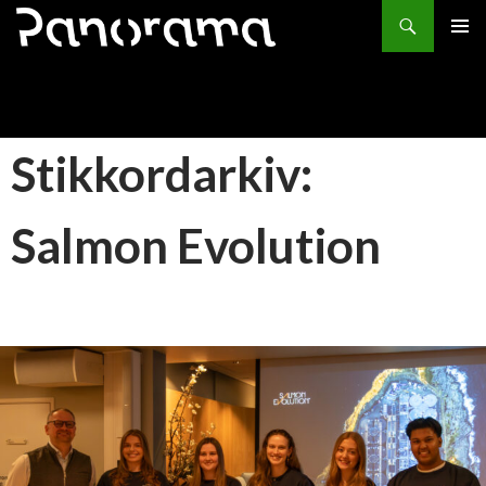
Søk
HOPP
PRIMÆ
TIL
INNHOLD
Stikkordarkiv:
Salmon Evolution