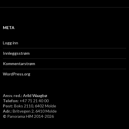
k
i
v
META
Logg inn
Innleggsstrøm
Kommentarstrøm
WordPress.org
Ansv. red.:
Arild Waagbø
Telefon:
​+47 71 21 40 00
Post:
Boks 2110, 6402 Molde
Adr.:
Britvegen 2, 6410 Molde
©
Panorama HiM 2014-2026