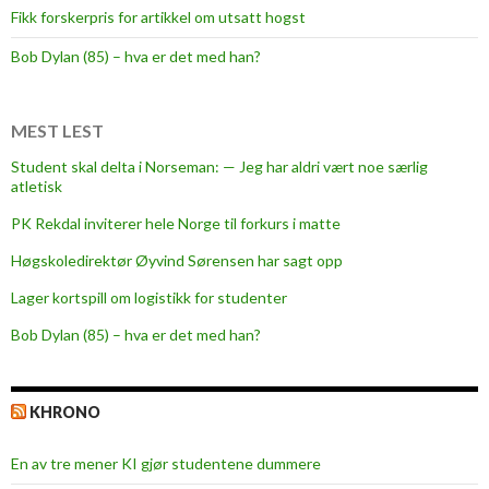
Fikk forskerpris for artikkel om utsatt hogst
t
u
Bob Dylan (85) – hva er det med han?
d
e
n
MEST LEST
t
Student skal delta i Norseman: — Jeg har aldri vært noe særlig
e
atletisk
r
PK Rekdal inviterer hele Norge til forkurs i matte
t
i
Høgskoledirektør Øyvind Sørensen har sagt opp
l
Lager kortspill om logistikk for studenter
b
Bob Dylan (85) – hva er det med han?
e
d
r
KHRONO
i
f
En av tre mener KI gjør studentene dummere
t