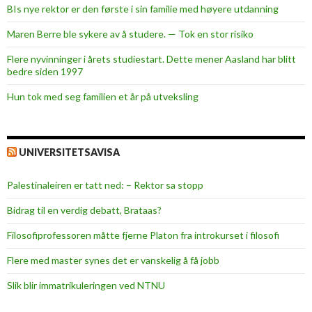
s
BIs nye rektor er den første i sin familie med høyere utdanning
k
Maren Berre ble sykere av å studere. — Tok en stor risiko
v
e
Flere nyvinninger i årets studiestart. Dette mener Aasland har blitt
l
bedre siden 1997
d
Hun tok med seg familien et år på utveksling
m
e
d
UNIVERSITETSAVISA
S
a
Palestinaleiren er tatt ned: – Rektor sa stopp
l
m
Bidrag til en verdig debatt, Brataas?
o
Filosofiprofessoren måtte fjerne Platon fra introkurset i filosofi
n
E
Flere med master synes det er vanskelig å få jobb
v
Slik blir immatrikuleringen ved NTNU
o
l