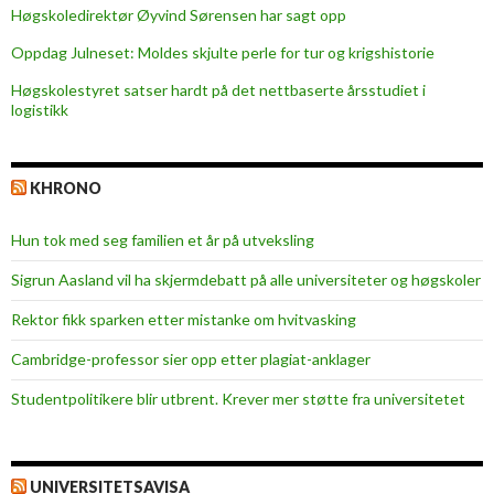
Høgskoledirektør Øyvind Sørensen har sagt opp
Oppdag Julneset: Moldes skjulte perle for tur og krigshistorie
Høgskolestyret satser hardt på det nettbaserte årsstudiet i
logistikk
KHRONO
Hun tok med seg familien et år på utveksling
Sigrun Aasland vil ha skjerm­debatt på alle universiteter og høgskoler
Rektor fikk sparken etter mistanke om hvitvasking
Cambridge-professor sier opp etter plagiat-anklager
Studentpolitikere blir utbrent. Krever mer støtte fra universitetet
UNIVERSITETSAVISA