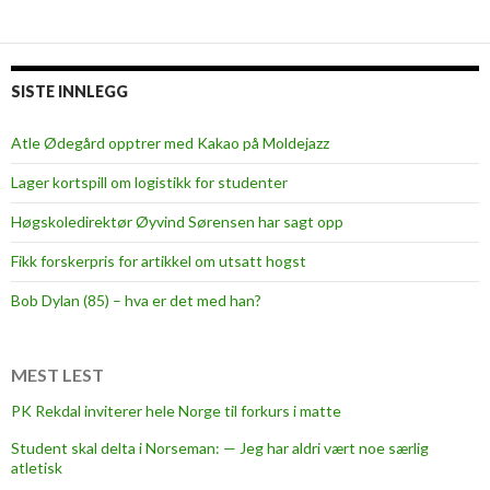
SISTE INNLEGG
Atle Ødegård opptrer med Kakao på Moldejazz
Lager kortspill om logistikk for studenter
Høgskoledirektør Øyvind Sørensen har sagt opp
Fikk forskerpris for artikkel om utsatt hogst
Bob Dylan (85) – hva er det med han?
MEST LEST
PK Rekdal inviterer hele Norge til forkurs i matte
Student skal delta i Norseman: — Jeg har aldri vært noe særlig
atletisk