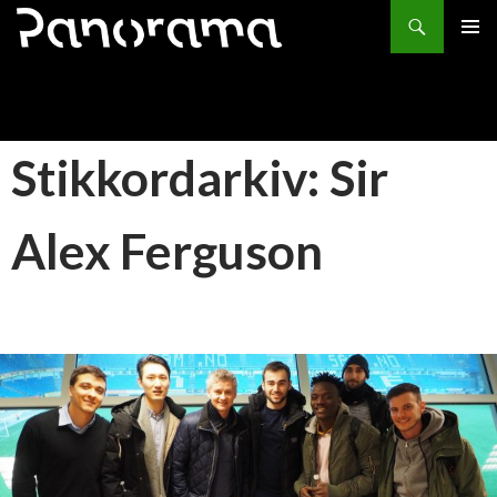
Søk
HOPP
PRIMÆ
TIL
INNHOLD
Stikkordarkiv: Sir
Alex Ferguson