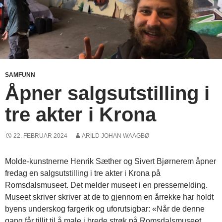
SAMFUNN
Åpner salgsutstilling i
tre akter i Krona
22. FEBRUAR 2024
ARILD JOHAN WAAGBØ
Molde-kunstnerne Henrik Sæther og Sivert Bjørnerem åpner
fredag en salgsutstilling i tre akter i Krona på
Romsdalsmuseet. Det melder museet i en pressemelding.
Museet skriver skriver at de to gjennom en årrekke har holdt
byens underskog fargerik og uforutsigbar: «Når de denne
gang får tillit til å male i brede strøk på Romsdalsmuseet