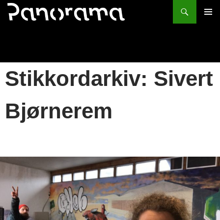
Søk
HOPP
PRIMÆ
TIL
INNHOLD
Stikkordarkiv: Sivert
Bjørnerem