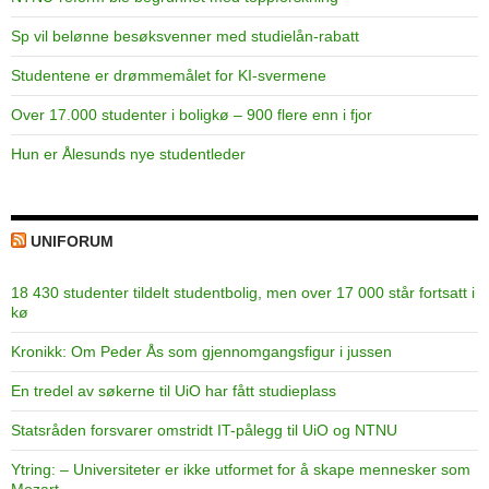
Sp vil belønne besøksvenner med studielån-rabatt
Studentene er drømmemålet for KI-svermene
Over 17.000 studenter i boligkø – 900 flere enn i fjor
Hun er Ålesunds nye studentleder
UNIFORUM
18 430 studenter tildelt studentbolig, men over 17 000 står fortsatt i
kø
Kronikk: Om Peder Ås som gjennomgangsfigur i jussen
En tredel av søkerne til UiO har fått studieplass
Statsråden forsvarer omstridt IT-pålegg til UiO og NTNU
Ytring: – Universiteter er ikke utformet for å skape mennesker som