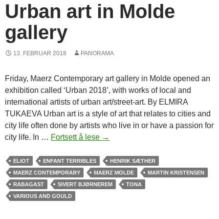
n
Urban art in Molde
g
gallery
i
t
r
13. FEBRUAR 2018
PANORAMA
e
a
Friday, Maerz Contemporary art gallery in Molde opened an
k
exhibition called ‘Urban 2018’, with works of local and
t
international artists of urban art/street-art. By ELMIRA
e
TUKAEVA Urban art is a style of art that relates to cities and
r
city life often done by artists who live in or have a passion for
i
city life. In …
Fortsett å lese
U
→
K
r
r
b
ELIOT
ENFANT TERRIBLES
HENRIK SÆTHER
o
a
MAERZ CONTEMPORARY
MAERZ MOLDE
MARTIN KRISTENSEN
n
n
RABAGAST
SIVERT BJØRNEREM
TONA
a
a
VARIOUS AND GOULD
r