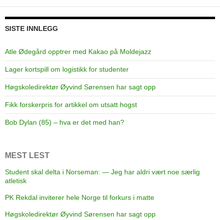
t
i
n
SISTE INNLEGG
M
o
Atle Ødegård opptrer med Kakao på Moldejazz
l
Lager kortspill om logistikk for studenter
d
e
Høgskoledirektør Øyvind Sørensen har sagt opp
g
Fikk forskerpris for artikkel om utsatt hogst
a
l
Bob Dylan (85) – hva er det med han?
l
e
r
MEST LEST
y
Student skal delta i Norseman: — Jeg har aldri vært noe særlig
atletisk
PK Rekdal inviterer hele Norge til forkurs i matte
Høgskoledirektør Øyvind Sørensen har sagt opp