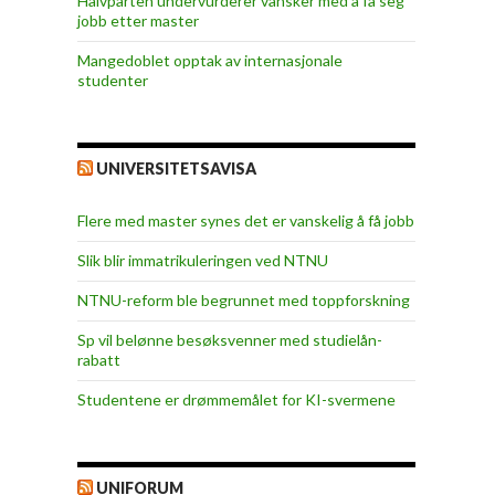
Halvparten undervurderer vansker med å få seg
jobb etter master
Mangedoblet opptak av internasjonale
studenter
UNIVERSITETSAVISA
Flere med master synes det er vanskelig å få jobb
Slik blir immatrikuleringen ved NTNU
NTNU-reform ble begrunnet med toppforskning
Sp vil belønne besøksvenner med studielån-
rabatt
Studentene er drømmemålet for KI-svermene
UNIFORUM