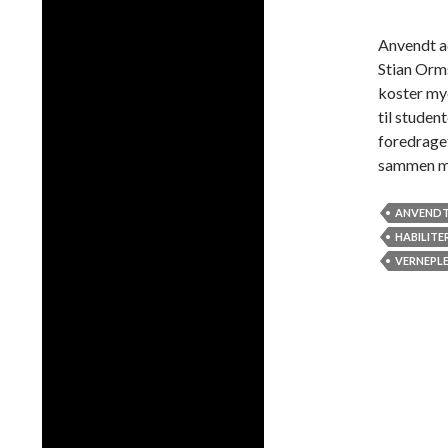
Anvendt a
Stian Orms
koster mye
til studen
foredrage
sammen me
ANVENDT
HABILITE
VERNEPLE