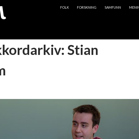
HOPP TIL INNHOLD
FOLK
FORSKNING
SAMFUNN
MENI
kkordarkiv: Stian
m