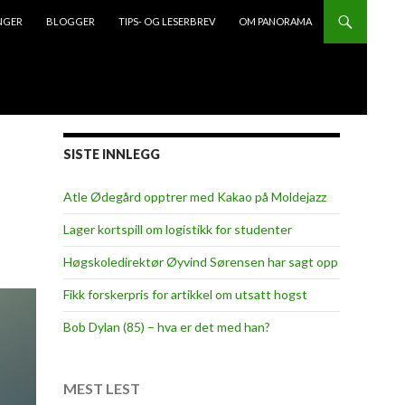
NGER
BLOGGER
TIPS- OG LESERBREV
OM PANORAMA
SISTE INNLEGG
Atle Ødegård opptrer med Kakao på Moldejazz
Lager kortspill om logistikk for studenter
Høgskoledirektør Øyvind Sørensen har sagt opp
Fikk forskerpris for artikkel om utsatt hogst
Bob Dylan (85) – hva er det med han?
MEST LEST