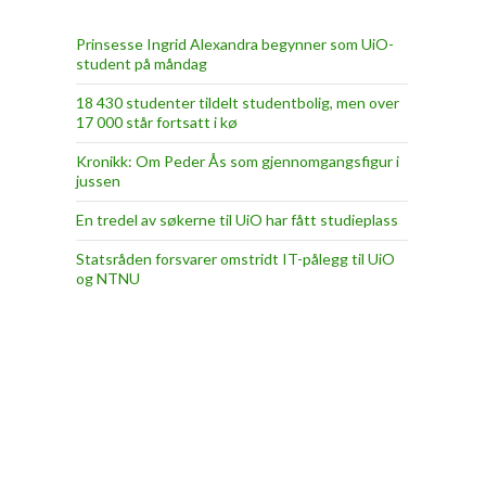
Prinsesse Ingrid Alexandra begynner som UiO-
student på måndag
18 430 studenter tildelt studentbolig, men over
17 000 står fortsatt i kø
Kronikk: Om Peder Ås som gjennomgangsfigur i
jussen
En tredel av søkerne til UiO har fått studieplass
Statsråden forsvarer omstridt IT-pålegg til UiO
og NTNU