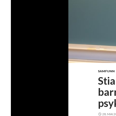
SAMFUNN
Stia
bar
psy
28. MAI 