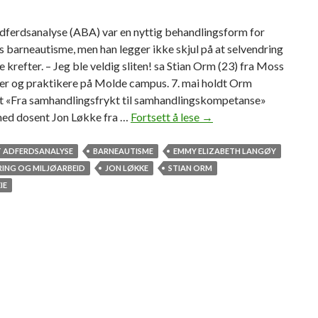
dferdsanalyse (ABA) var en nyttig behandlingsform for
 barneautisme, men han legger ikke skjul på at selvendring
 krefter. – Jeg ble veldig sliten! sa Stian Orm (23) fra Moss
ter og praktikere på Molde campus. 7. mai holdt Orm
t «Fra samhandlingsfrykt til samhandlingskompetanse»
d dosent Jon Løkke fra …
Fortsett å lese
S
→
t
i
 ADFERDSANALYSE
BARNEAUTISME
EMMY ELIZABETH LANGØY
a
RING OG MILJØARBEID
JON LØKKE
STIAN ORM
n
IE
O
m
s
l
i
v
s