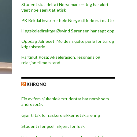
Student skal delta i Norseman: — Jeg har aldri
vært noe særlig atletisk
PK Rekdal inviterer hele Norge til forkurs i matte
Høgskoledirektør Øyvind Sørensen har sagt opp
Oppdag Julneset: Moldes skjulte perle for tur og
krigshistorie
Hartmut Rosa: Akselerasjon, resonans og
relasjonell motstand
KHRONO
Ein av fem sjukepleiar­studentar har norsk som
andrespråk
Gjør tiltak for raskere sikkerhets­klarering
Student i fengsel frikjent for fusk