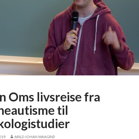
n Oms livsreise fra
neautisme til
kologistudier
2019
ARILD JOHAN WAAGBØ