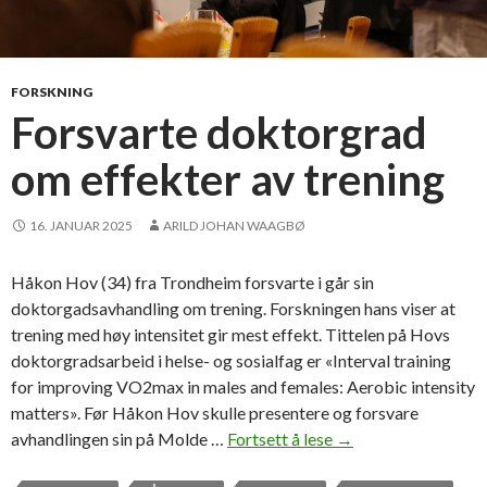
FORSKNING
Forsvarte doktorgrad
om effekter av trening
16. JANUAR 2025
ARILD JOHAN WAAGBØ
Håkon Hov (34) fra Trondheim forsvarte i går sin
doktorgadsavhandling om trening. Forskningen hans viser at
trening med høy intensitet gir mest effekt. Tittelen på Hovs
doktorgradsarbeid i helse- og sosialfag er «Interval training
for improving VO2max in males and females: Aerobic intensity
matters». Før Håkon Hov skulle presentere og forsvare
avhandlingen sin på Molde …
Fortsett å lese
F
→
o