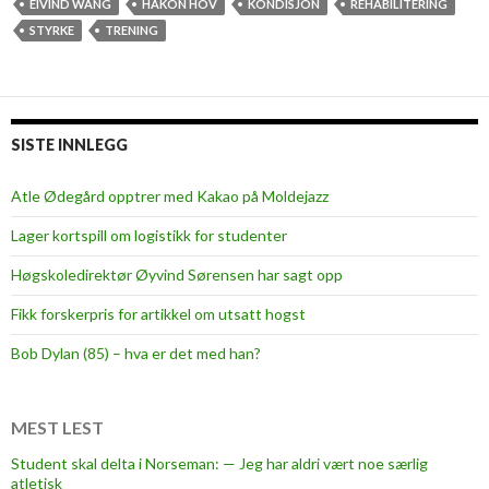
r
EIVIND WANG
HÅKON HOV
KONDISJON
REHABILITERING
s
STYRKE
TRENING
v
a
r
t
SISTE INNLEGG
e
d
Atle Ødegård opptrer med Kakao på Moldejazz
o
Lager kortspill om logistikk for studenter
k
t
Høgskoledirektør Øyvind Sørensen har sagt opp
o
Fikk forskerpris for artikkel om utsatt hogst
r
g
Bob Dylan (85) – hva er det med han?
r
a
d
MEST LEST
o
Student skal delta i Norseman: — Jeg har aldri vært noe særlig
m
atletisk