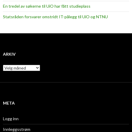
En tredel av søkerne til UiO har fått studieplass
Statsråden forsvarer omstridt IT-pålegg til UiO og NTNU
ARKIV
A
r
k
i
v
META
Logg inn
Innleggsstrøm