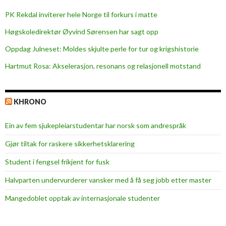
e
PK Rekdal inviterer hele Norge til forkurs i matte
f
f
Høgskoledirektør Øyvind Sørensen har sagt opp
e
Oppdag Julneset: Moldes skjulte perle for tur og krigshistorie
k
Hartmut Rosa: Akselerasjon, resonans og relasjonell motstand
t
e
r
KHRONO
a
v
Ein av fem sjukepleiar­studentar har norsk som andrespråk
t
r
Gjør tiltak for raskere sikkerhets­klarering
e
Student i fengsel frikjent for fusk
n
i
Halvparten undervurderer vansker med å få seg jobb etter master
n
Mangedoblet opptak av internasjonale studenter
g