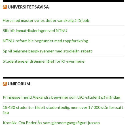
UNIVERSITETSAVISA
Flere med master synes det er vanskelig å få jobb
Slik blir immatrikuleringen ved NTNU
NTNU-reform ble begrunnet med toppforskning
Sp vil belønne besøksvenner med studielån-rabatt
Studentene er drømmemålet for KI-svermene
UNIFORUM
Prinsesse Ingrid Alexandra begynner som UiO-student på måndag
18 430 studenter tildelt studentbolig, men over 17 000 står fortsatt
i kø
Kronikk: Om Peder Ås som gjennomgangsfigur i jussen