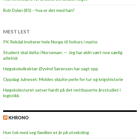
r
o
Bob Dylan (85) – hva er det med han?
p
p
g
MEST LEST
a
PK Rekdal inviterer hele Norge til forkurs i matte
v
Student skal delta i Norseman: — Jeg har aldri vært noe særlig
e
atletisk
o
m
Høgskoledirektør Øyvind Sørensen har sagt opp
G
Oppdag Julneset: Moldes skjulte perle for tur og krigshistorie
l
Høgskolestyret satser hardt på det nettbaserte årsstudiet i
a
logistikk
m
o
x
KHRONO
Hun tok med seg familien et år på utveksling