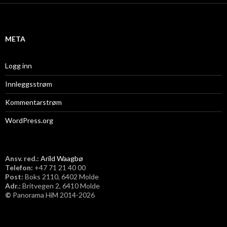
i
v
META
Logg inn
Innleggsstrøm
Kommentarstrøm
WordPress.org
Ansv. red.:
Arild Waagbø
Telefon:
​+47 71 21 40 00
Post:
Boks 2110, 6402 Molde
Adr.:
Britvegen 2, 6410 Molde
©
Panorama HiM 2014-2026