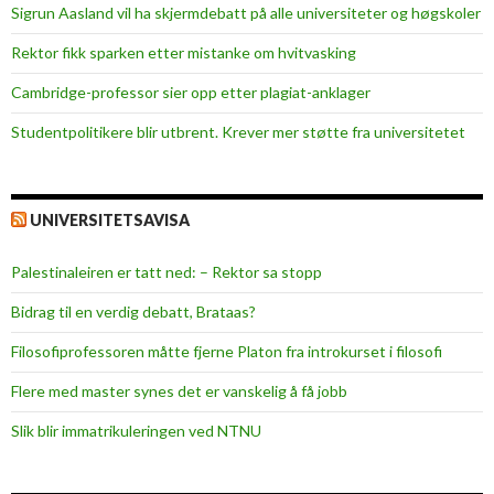
Sigrun Aasland vil ha skjerm­debatt på alle universiteter og høgskoler
Rektor fikk sparken etter mistanke om hvitvasking
Cambridge-professor sier opp etter plagiat-anklager
Studentpolitikere blir utbrent. Krever mer støtte fra universitetet
UNIVERSITETSAVISA
Palestinaleiren er tatt ned: – Rektor sa stopp
Bidrag til en verdig debatt, Brataas?
Filosofiprofessoren måtte fjerne Platon fra introkurset i filosofi
Flere med master synes det er vanskelig å få jobb
Slik blir immatrikuleringen ved NTNU