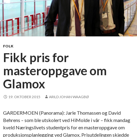
FOLK
Fikk pris for
masteroppgave om
Glamox
19. OKTOBER 2015
ARILD JOHAN WAAGBØ
GARDERMOEN (Panorama): Jarle Thomassen og David
Behrens – som ble utskolert ved HiMolde i vår – fikk mandag
kveld Næringslivets studentpris for en masteroppgave om
produksjonsplanlegging ved Glamox. Prisutdelingen skjedde