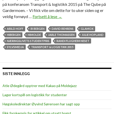
på konferansen Transport & logistikk 2015 på The Qube på
Gardermoen. – Vi fikk vite om dette for to uker siden og er
veldig fornøyd …
Fortsett å lese
F
→
i
k
ARILD HOFF
BI BERGEN
DAVID BEHRENS
GLAMOX
k
HIBERGEN
HIMOLDE
JARLE THOMASSEN
JULIE HOPLAND
p
NÆRINGSLIVETS STUDENTPRIS
RANDI FLUGHEIM NESET
r
SYLVSMIDJA
TRANSPORT & LOGISTIKK 2015
i
s
f
o
SISTE INNLEGG
r
m
Atle Ødegård opptrer med Kakao på Moldejazz
a
Lager kortspill om logistikk for studenter
s
t
Høgskoledirektør Øyvind Sørensen har sagt opp
e
Fikk forskerpris for artikkel om utsatt hogst