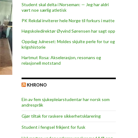
Student skal delta i Norseman: — Jeg har aldri
vært noe særlig atletisk
PK Rekdal inviterer hele Norge til forkurs i matte
Høgskoledirektør Øyvind Sørensen har sagt opp
Oppdag Julneset: Moldes skjulte perle for tur og
krigshistorie
Hartmut Rosa: Akselerasjon, resonans og
relasjonell motstand
KHRONO
Ein av fem sjukepleiar­studentar har norsk som
andrespråk
Gjør tiltak for raskere sikkerhets­klarering
Student i fengsel frikjent for fusk