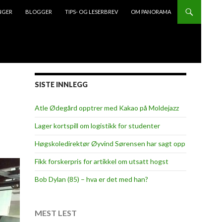
NGER
BLOGGER
TIPS- OG LESERBREV
OM PANORAMA
SISTE INNLEGG
Atle Ødegård opptrer med Kakao på Moldejazz
Lager kortspill om logistikk for studenter
Høgskoledirektør Øyvind Sørensen har sagt opp
Fikk forskerpris for artikkel om utsatt hogst
Bob Dylan (85) – hva er det med han?
MEST LEST