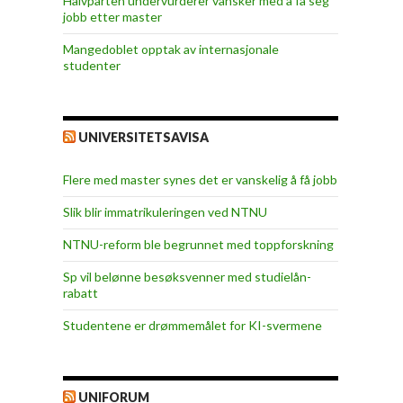
Halvparten undervurderer vansker med å få seg
jobb etter master
Mangedoblet opptak av internasjonale
studenter
UNIVERSITETSAVISA
Flere med master synes det er vanskelig å få jobb
Slik blir immatrikuleringen ved NTNU
NTNU-reform ble begrunnet med toppforskning
Sp vil belønne besøksvenner med studielån-
rabatt
Studentene er drømmemålet for KI-svermene
UNIFORUM