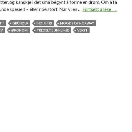
 etter, og kanskje i det små begynt å forme en drøm. Om å få
, noe spesielt – eller noe stort. Når vi en …
Fortsett å lese
L
→
y
k
FT
GRÜNDER
INDUSTRI
MOODS OF NORWAY
k
IV
ØKONOMI
TREDELT BUNNLINJE
VEKST
e
l
i
g
s
o
m
l
i
t
e
n