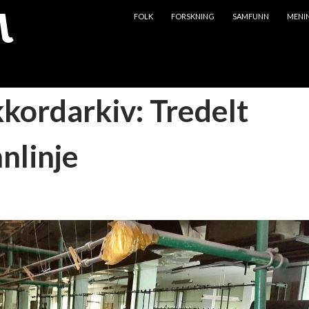
HOPP TIL INNHOLD
FOLK
FORSKNING
SAMFUNN
MENI
kkordarkiv: Tredelt
nlinje