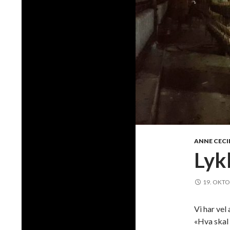
ANNE CECIL
Lyk
19. OKTO
Vi har vel
«Hva skal d