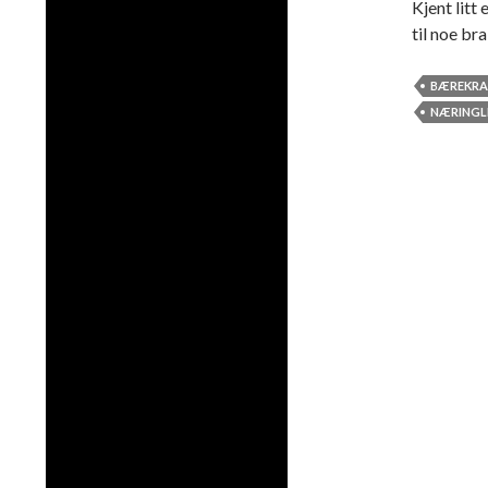
Kjent litt
til noe bra
BÆREKRA
NÆRINGL