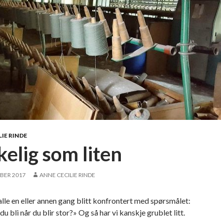
IE RINDE
kelig som liten
BER 2017
ANNE CECILIE RINDE
 alle en eller annen gang blitt konfrontert med spørsmålet:
u bli når du blir stor?» Og så har vi kanskje grublet litt.