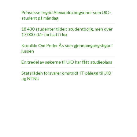
Prinsesse Ingrid Alexandra begynner som UiO-
student på måndag
18 430 studenter tildelt studentbolig, men over
17 000 står fortsatt i kø
Kronikk: Om Peder Ås som gjennomgangsfigur i
jussen
En tredel av søkerne til UiO har fått studieplass
Statsråden forsvarer omstridt IT-pålegg til UiO
og NTNU