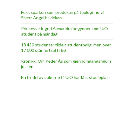
Fekk sparken som prodekan på teologi, no vil
Sivert Angel bli dekan
Prinsesse Ingrid Alexandra begynner som UiO-
student på måndag
18 430 studenter tildelt studentbolig, men over
17 000 står fortsatt i kø
Kronikk: Om Peder Ås som gjennomgangsfigur i
jussen
En tredel av søkerne til UiO har fått studieplass