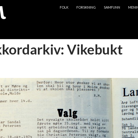
HOPP TIL INNHOLD
FOLK
FORSKNING
SAMFUNN
MENI
kkordarkiv: Vikebukt