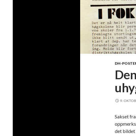
DH-POSTEN
Den
uhy
9. OKTOB
Sakset fra
oppmerkso
det bildet