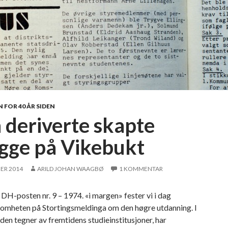
 FOR 40 ÅR SIDEN
 deriverte skapte
gge på Vikebukt
ER 2014
ARILD JOHAN WAAGBØ
1 KOMMENTAR
 DH-posten nr. 9 – 1974. «i margen» fester vi i dag
mheten på Stortingsmeldinga om den høgre utdanning. I
 den tegner av fremtidens studieinstitusjoner, har