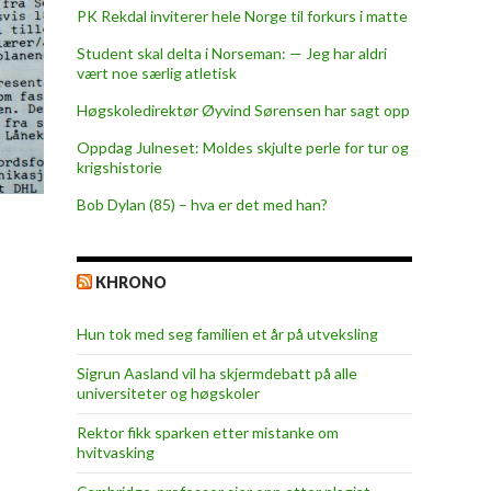
PK Rekdal inviterer hele Norge til forkurs i matte
Student skal delta i Norseman: — Jeg har aldri
vært noe særlig atletisk
Høgskoledirektør Øyvind Sørensen har sagt opp
Oppdag Julneset: Moldes skjulte perle for tur og
krigshistorie
Bob Dylan (85) – hva er det med han?
KHRONO
Hun tok med seg familien et år på utveksling
Sigrun Aasland vil ha skjerm­debatt på alle
universiteter og høgskoler
Rektor fikk sparken etter mistanke om
hvitvasking