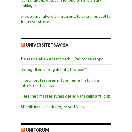
Cambridge-professor sier opp etter plagiat-
anklager
Studentpolitikere blir utbrent. Krever mer støtte
fra universitetet
UNIVERSITETSAVISA
Palestinaleiren er tatt ned: – Rektor sa stopp
Bidrag til en verdig debatt, Brataas?
Filosofiprofessoren måtte fjerne Platon fra
introkurset i filosofi
Flere med master synes det er vanskelig å få jobb
Slik blir immatrikuleringen ved NTNU
UNIFORUM