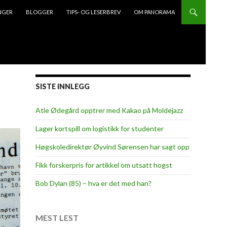
NGER
BLOGGER
TIPS- OG LESERBREV
OM PANORAMA
SISTE INNLEGG
Atle Ødegård opptrer med Kakao på Moldejazz
Lager kortspill om logistikk for studenter
Høgskoledirektør Øyvind Sørensen har sagt opp
Fikk forskerpris for artikkel om utsatt hogst
Bob Dylan (85) – hva er det med han?
MEST LEST