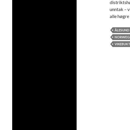
distriktsh
unntak – v
alle høgre
ÅLESUND
NORWEG
VIKEBUK