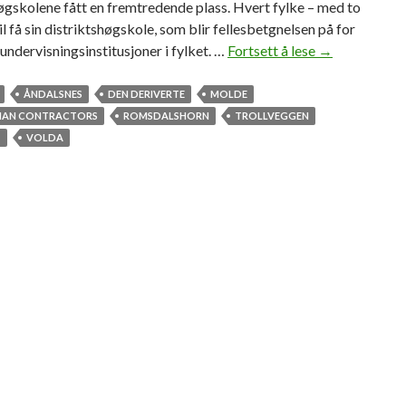
øgskolene fått en fremtredende plass. Hvert fylke – med to
il få sin distriktshøgskole, som blir fellesbetgnelsen på for
 undervisningsinstitusjoner i fylket. …
Fortsett å lese
D
→
e
n
ÅNDALSNES
DEN DERIVERTE
MOLDE
d
IAN CONTRACTORS
ROMSDALSHORN
TROLLVEGGEN
e
T
VOLDA
r
i
v
e
r
t
e
s
k
a
p
t