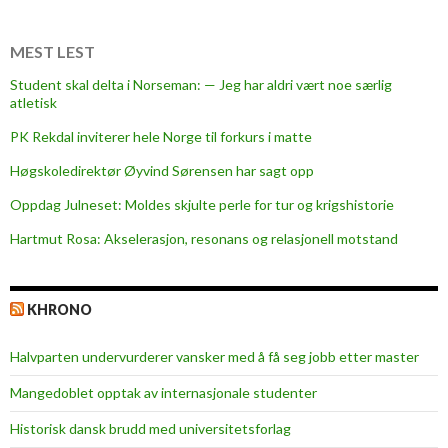
r
c
MEST LEST
h
Student skal delta i Norseman: — Jeg har aldri vært noe særlig
r
atletisk
e
PK Rekdal inviterer hele Norge til forkurs i matte
l
a
Høgskoledirektør Øyvind Sørensen har sagt opp
t
Oppdag Julneset: Moldes skjulte perle for tur og krigshistorie
i
Hartmut Rosa: Akselerasjon, resonans og relasjonell motstand
o
n
s
KHRONO
i
n
Halvparten undervurderer vansker med å få seg jobb etter master
C
h
Mangedoblet opptak av internasjonale studenter
i
Historisk dansk brudd med universitetsforlag
n