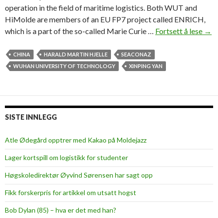
operation in the field of maritime logistics. Both WUT and
HiMolde are members of an EU FP7 project called ENRICH,
which is a part of the so-called Marie Curie …
Fortsett å lese
E
→
s
t
CHINA
HARALD MARTIN HJELLE
SEACONAZ
a
WUHAN UNIVERSITY OF TECHNOLOGY
XINPING YAN
b
l
i
s
SISTE INNLEGG
h
i
Atle Ødegård opptrer med Kakao på Moldejazz
n
Lager kortspill om logistikk for studenter
g
r
Høgskoledirektør Øyvind Sørensen har sagt opp
e
Fikk forskerpris for artikkel om utsatt hogst
s
e
Bob Dylan (85) – hva er det med han?
a