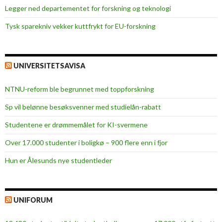
a
Legger ned departementet for forskning og teknologi
Tysk sparekniv vekker kuttfrykt for EU-forskning
UNIVERSITETSAVISA
NTNU-reform ble begrunnet med toppforskning
Sp vil belønne besøksvenner med studielån-rabatt
Studentene er drømmemålet for KI-svermene
Over 17.000 studenter i boligkø – 900 flere enn i fjor
Hun er Ålesunds nye studentleder
UNIFORUM