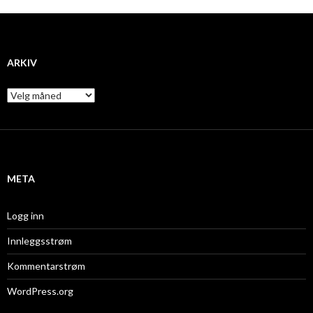
ARKIV
A
r
k
i
v
META
Logg inn
Innleggsstrøm
Kommentarstrøm
WordPress.org