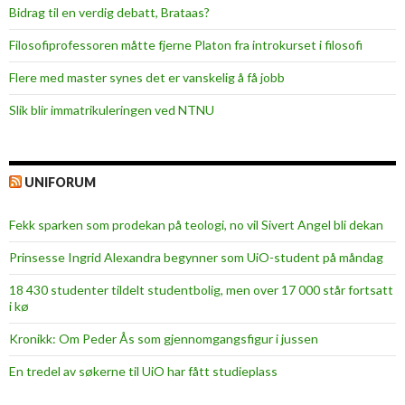
Bidrag til en verdig debatt, Brataas?
Filosofiprofessoren måtte fjerne Platon fra introkurset i filosofi
Flere med master synes det er vanskelig å få jobb
Slik blir immatrikuleringen ved NTNU
UNIFORUM
Fekk sparken som prodekan på teologi, no vil Sivert Angel bli dekan
Prinsesse Ingrid Alexandra begynner som UiO-student på måndag
18 430 studenter tildelt studentbolig, men over 17 000 står fortsatt
i kø
Kronikk: Om Peder Ås som gjennomgangsfigur i jussen
En tredel av søkerne til UiO har fått studieplass