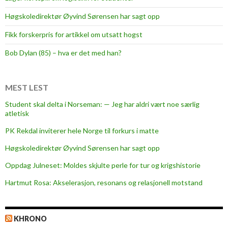
Høgskoledirektør Øyvind Sørensen har sagt opp
Fikk forskerpris for artikkel om utsatt hogst
Bob Dylan (85) – hva er det med han?
MEST LEST
Student skal delta i Norseman: — Jeg har aldri vært noe særlig
atletisk
PK Rekdal inviterer hele Norge til forkurs i matte
Høgskoledirektør Øyvind Sørensen har sagt opp
Oppdag Julneset: Moldes skjulte perle for tur og krigshistorie
Hartmut Rosa: Akselerasjon, resonans og relasjonell motstand
KHRONO