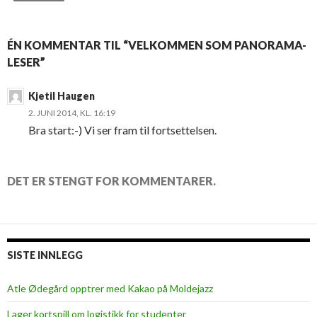
ÉN KOMMENTAR TIL “VELKOMMEN SOM PANORAMA-
LESER”
Kjetil Haugen
2. JUNI 2014, KL. 16:19
Bra start:-) Vi ser fram til fortsettelsen.
DET ER STENGT FOR KOMMENTARER.
SISTE INNLEGG
Atle Ødegård opptrer med Kakao på Moldejazz
Lager kortspill om logistikk for studenter