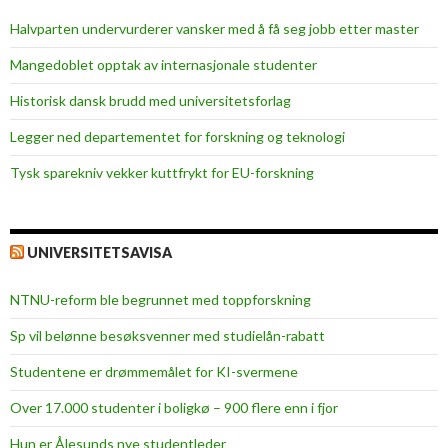
Halvparten undervurderer vansker med å få seg jobb etter master
Mangedoblet opptak av internasjonale studenter
Historisk dansk brudd med universitetsforlag
Legger ned departementet for forskning og teknologi
Tysk sparekniv vekker kuttfrykt for EU-forskning
UNIVERSITETSAVISA
NTNU-reform ble begrunnet med toppforskning
Sp vil belønne besøksvenner med studielån-rabatt
Studentene er drømmemålet for KI-svermene
Over 17.000 studenter i boligkø – 900 flere enn i fjor
Hun er Ålesunds nye studentleder