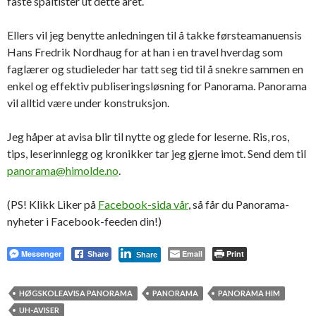
faste spaltister ut dette året.
Ellers vil jeg benytte anledningen til å takke førsteamanuensis
Hans Fredrik Nordhaug for at han i en travel hverdag som
faglærer og studieleder har tatt seg tid til å snekre sammen en
enkel og effektiv publiseringsløsning for Panorama. Panorama
vil alltid være under konstruksjon.
Jeg håper at avisa blir til nytte og glede for leserne. Ris, ros,
tips, leserinnlegg og kronikker tar jeg gjerne imot. Send dem til
panorama@himolde.no
.
(PS! Klikk Liker på
Facebook-sida vår
, så får du Panorama-
nyheter i Facebook-feeden din!)
Messenger
Email
Print
Share
Share
HØGSKOLEAVISA PANORAMA
PANORAMA
PANORAMA HIM
UH-AVISER