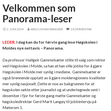
Velkommen som
Panorama-leser
2. JUNI 2014
ARILD JOHAN WAAGBØ
1 KOMMENTAR
LEDER.
I dag kan du for første gang lese Høgskolen i
Moldes nye nettavis – Panorama.
Da professor Hallgeir Gammelsæter stilte til valg som rektor
ved Høgskolen i Molde, sa han at han ville jobbe for å gjøre
Høgskolen i Molde mer synlig i mediene. Gammelsæter er
også brennende opptatt av å gjøre molderegionens kvaliteter
mer synlig nasjonalt. Dette er noe av bakgrunnen for at
høgskolen søkte etter journalist og at undertegnede sent i
desember i fjor for første gang møtte Gammelsæter og
høgskoledirektør Gerd Marit Langøy til jobbintervju på
Møterom 1.