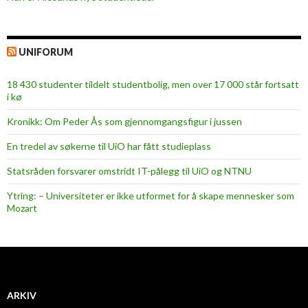
UNIFORUM
18 430 studenter tildelt studentbolig, men over 17 000 står fortsatt
i kø
Kronikk: Om Peder Ås som gjennomgangsfigur i jussen
En tredel av søkerne til UiO har fått studieplass
Statsråden forsvarer omstridt IT-pålegg til UiO og NTNU
Ytring: – Universiteter er ikke utformet for å skape mennesker som
Mozart
ARKIV