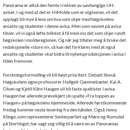
Panorama er altså den femte i rekken av uavhengige UH-
aviser. I og med at det er HiMolde som er utgiveren, vil det
opplagt bli mye å lese om hva som skjer med høgskolens
ansatte og studenter i denne avisa. Men som navnet på avisa
tilsier, vil vi også løfte blikket å få med oss det som skjer rundt
høgskolen i molderegionen. Og når jeg tillater meg å bruke det
redaksjonelle «store vi», så kan det forklares med at også
ansatte og studenter skal bidra til nyhetsproduksjonen i avisa i
tiden fremover.
Forskningsformidling vil bli høyt prioritert. Debatt likeså.
Høgskolens egne professorer Hallgeir Gammelsæter, Kai A.
Olsen og Kjetil Kåre Haugen vil bli faste spaltister i avisa.
Haugen har allerede prøvekjørt sin spalte «Fra toppen av
Haugen» på høgskolens hjemmeside. Allerede førstkommende
fredag kommer neste levering fra den hånden. Også Jenny
Klinge, som representerer Senterpartiet og Møre og Romsdal
på Stortinget, har sagt seg villig til å være en av Panoramas