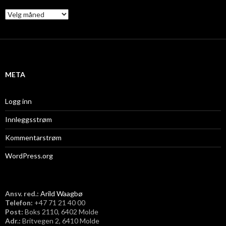
A
r
k
i
v
META
Logg inn
Innleggsstrøm
Kommentarstrøm
WordPress.org
Ansv. red.:
Arild Waagbø
Telefon:
​+47 71 21 40 00
Post:
Boks 2110, 6402 Molde
Adr.:
Britvegen 2, 6410 Molde