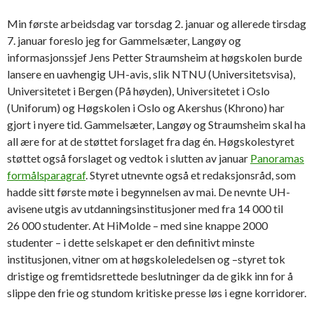
Min første arbeidsdag var torsdag 2. januar og allerede tirsdag
7. januar foreslo jeg for Gammelsæter, Langøy og
informasjonssjef Jens Petter Straumsheim at høgskolen burde
lansere en uavhengig UH-avis, slik NTNU (Universitetsvisa),
Universitetet i Bergen (På høyden), Universitetet i Oslo
(Uniforum) og Høgskolen i Oslo og Akershus (Khrono) har
gjort i nyere tid. Gammelsæter, Langøy og Straumsheim skal ha
all ære for at de støttet forslaget fra dag én. Høgskolestyret
støttet også forslaget og vedtok i slutten av januar
Panoramas
formålsparagraf
. Styret utnevnte også et redaksjonsråd, som
hadde sitt første møte i begynnelsen av mai. De nevnte UH-
avisene utgis av utdanningsinstitusjoner med fra 14 000 til
26 000 studenter. At HiMolde – med sine knappe 2000
studenter – i dette selskapet er den definitivt minste
institusjonen, vitner om at høgskoleledelsen og –styret tok
dristige og fremtidsrettede beslutninger da de gikk inn for å
slippe den frie og stundom kritiske presse løs i egne korridorer.