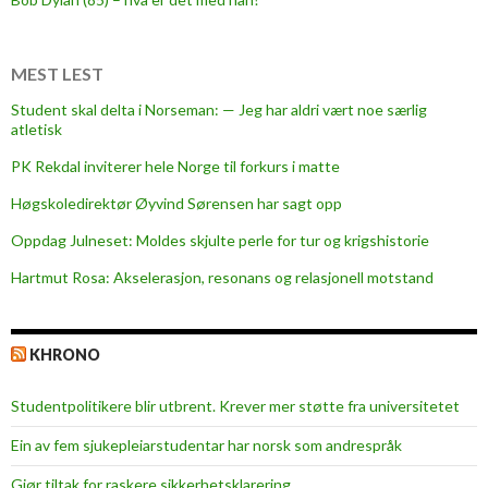
MEST LEST
Student skal delta i Norseman: — Jeg har aldri vært noe særlig
atletisk
PK Rekdal inviterer hele Norge til forkurs i matte
Høgskoledirektør Øyvind Sørensen har sagt opp
Oppdag Julneset: Moldes skjulte perle for tur og krigshistorie
Hartmut Rosa: Akselerasjon, resonans og relasjonell motstand
KHRONO
Studentpolitikere blir utbrent. Krever mer støtte fra universitetet
Ein av fem sjukepleiar­studentar har norsk som andrespråk
Gjør tiltak for raskere sikkerhets­klarering