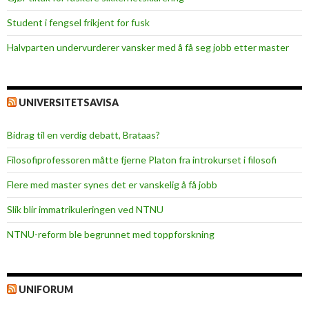
Student i fengsel frikjent for fusk
Halvparten undervurderer vansker med å få seg jobb etter master
UNIVERSITETSAVISA
Bidrag til en verdig debatt, Brataas?
Filosofiprofessoren måtte fjerne Platon fra introkurset i filosofi
Flere med master synes det er vanskelig å få jobb
Slik blir immatrikuleringen ved NTNU
NTNU-reform ble begrunnet med toppforskning
UNIFORUM