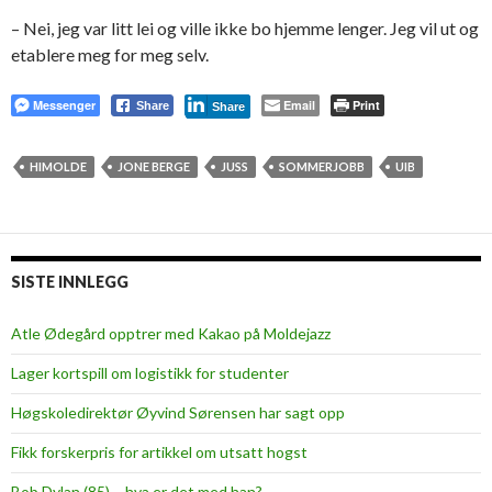
– Nei, jeg var litt lei og ville ikke bo hjemme lenger. Jeg vil ut og
etablere meg for meg selv.
Messenger
Email
Print
Share
Share
HIMOLDE
JONE BERGE
JUSS
SOMMERJOBB
UIB
SISTE INNLEGG
Atle Ødegård opptrer med Kakao på Moldejazz
Lager kortspill om logistikk for studenter
Høgskoledirektør Øyvind Sørensen har sagt opp
Fikk forskerpris for artikkel om utsatt hogst
Bob Dylan (85) – hva er det med han?