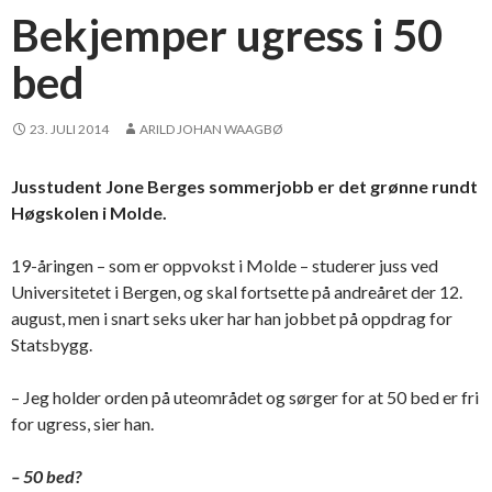
Bekjemper ugress i 50
bed
23. JULI 2014
ARILD JOHAN WAAGBØ
Jusstudent Jone Berges sommerjobb er det grønne rundt
Høgskolen i Molde.
19-åringen – som er oppvokst i Molde – studerer juss ved
Universitetet i Bergen, og skal fortsette på andreåret der 12.
august, men i snart seks uker har han jobbet på oppdrag for
Statsbygg.
– Jeg holder orden på uteområdet og sørger for at 50 bed er fri
for ugress, sier han.
– 50 bed?