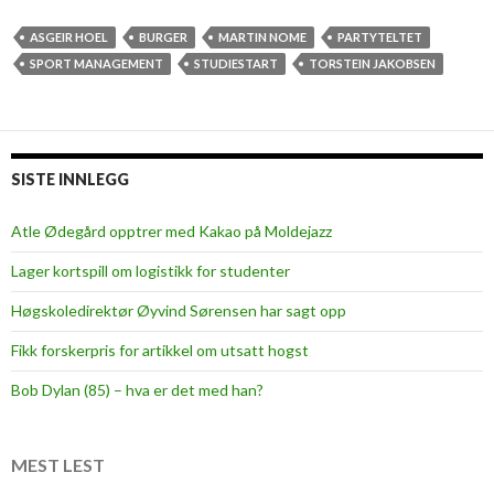
ASGEIR HOEL
BURGER
MARTIN NOME
PARTYTELTET
SPORT MANAGEMENT
STUDIESTART
TORSTEIN JAKOBSEN
SISTE INNLEGG
Atle Ødegård opptrer med Kakao på Moldejazz
Lager kortspill om logistikk for studenter
Høgskoledirektør Øyvind Sørensen har sagt opp
Fikk forskerpris for artikkel om utsatt hogst
Bob Dylan (85) – hva er det med han?
MEST LEST