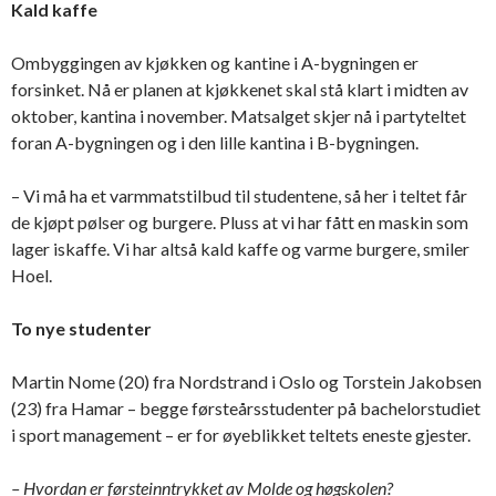
Kald kaffe
Ombyggingen av kjøkken og kantine i A-bygningen er
forsinket. Nå er planen at kjøkkenet skal stå klart i midten av
oktober, kantina i november. Matsalget skjer nå i partyteltet
foran A-bygningen og i den lille kantina i B-bygningen.
– Vi må ha et varmmatstilbud til studentene, så her i teltet får
de kjøpt pølser og burgere. Pluss at vi har fått en maskin som
lager iskaffe. Vi har altså kald kaffe og varme burgere, smiler
Hoel.
To nye studenter
Martin Nome (20) fra Nordstrand i Oslo og Torstein Jakobsen
(23) fra Hamar – begge førsteårsstudenter på bachelorstudiet
i sport management – er for øyeblikket teltets eneste gjester.
– Hvordan er førsteinntrykket av Molde og høgskolen?