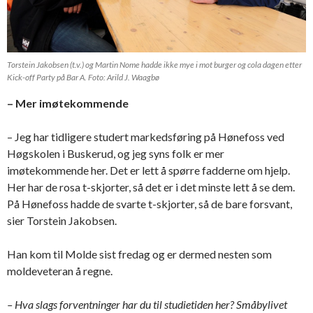
Torstein Jakobsen (t.v.) og Martin Nome hadde ikke mye i mot burger og cola dagen etter
Kick-off Party på Bar A. Foto: Arild J. Waagbø
– Mer imøtekommende
– Jeg har tidligere studert markedsføring på Hønefoss ved
Høgskolen i Buskerud, og jeg syns folk er mer
imøtekommende her. Det er lett å spørre fadderne om hjelp.
Her har de rosa t-skjorter, så det er i det minste lett å se dem.
På Hønefoss hadde de svarte t-skjorter, så de bare forsvant,
sier Torstein Jakobsen.
Han kom til Molde sist fredag og er dermed nesten som
moldeveteran å regne.
– Hva slags forventninger har du til studietiden her? Småbylivet