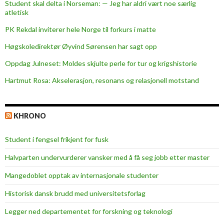
Student skal delta i Norseman: — Jeg har aldri vært noe særlig
atletisk
PK Rekdal inviterer hele Norge til forkurs i matte
Høgskoledirektør Øyvind Sørensen har sagt opp
Oppdag Julneset: Moldes skjulte perle for tur og krigshistorie
Hartmut Rosa: Akselerasjon, resonans og relasjonell motstand
KHRONO
Student i fengsel frikjent for fusk
Halvparten undervurderer vansker med å få seg jobb etter master
Mangedoblet opptak av internasjonale studenter
Historisk dansk brudd med universitetsforlag
Legger ned departementet for forskning og teknologi