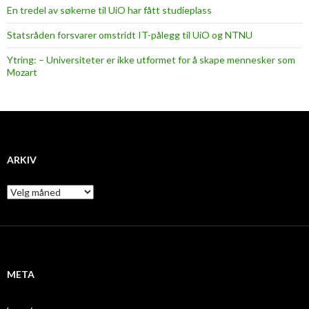
En tredel av søkerne til UiO har fått studieplass
Statsråden forsvarer omstridt IT-pålegg til UiO og NTNU
Ytring: – Universiteter er ikke utformet for å skape mennesker som
Mozart
ARKIV
A
r
k
i
v
META