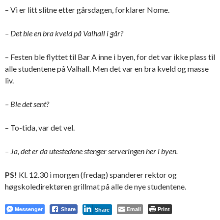
– Vi er litt slitne etter gårsdagen, forklarer Nome.
– Det ble en bra kveld på Valhall i går?
– Festen ble flyttet til Bar A inne i byen, for det var ikke plass til
alle studentene på Valhall. Men det var en bra kveld og masse
liv.
– Ble det sent?
– To-tida, var det vel.
– Ja, det er da utestedene stenger serveringen her i byen.
PS!
Kl. 12.30 i morgen (fredag) spanderer rektor og
høgskoledirektøren grillmat på alle de nye studentene.
Messenger
Email
Print
Share
Share