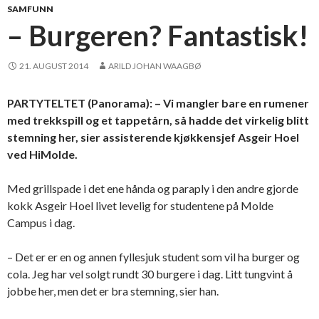
SAMFUNN
– Burgeren? Fantastisk!
21. AUGUST 2014
ARILD JOHAN WAAGBØ
PARTYTELTET (Panorama): – Vi mangler bare en rumener
med trekkspill og et tappetårn, så hadde det virkelig blitt
stemning her, sier assisterende kjøkkensjef Asgeir Hoel
ved HiMolde.
Med grillspade i det ene hånda og paraply i den andre gjorde
kokk Asgeir Hoel livet levelig for studentene på Molde
Campus i dag.
– Det er er en og annen fyllesjuk student som vil ha burger og
cola. Jeg har vel solgt rundt 30 burgere i dag. Litt tungvint å
jobbe her, men det er bra stemning, sier han.