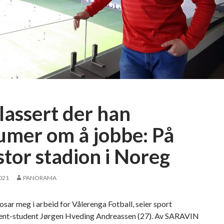
d
r
ø
y
m
e
j
o
b
lassert der han
b
f
umer om å jobbe: På
o
stor stadion i Noreg
r
M
a
2021
PANORAMA
n
c
osar meg i arbeid for Vålerenga Fotball, seier sport
h
t-student Jørgen Hveding Andreassen (27). Av SARAVIN
e