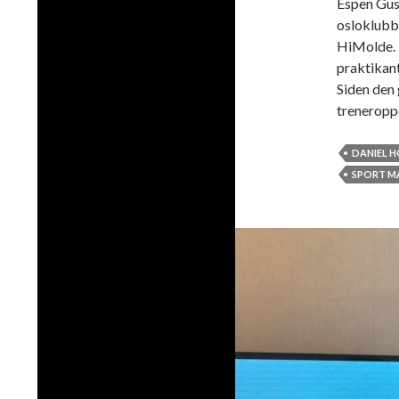
Espen Gust
osloklubbe
HiMolde. 
praktikan
Siden den 
treneroppd
DANIEL 
SPORT M