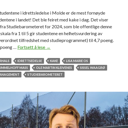
udentene i idrettsledelse i Molde er de mest fornøyde
dentene i landet! Det ble feiret med kake i dag. Det viser
 fra Studiebarometeret for 2024, som ble offentlige denne
 skala fra 1 til 5 gir studentene en helhetsvurdering av
verordnet tilfredshet med studieprogrammet) til 4,7 poeng.
7 poeng …
Fortsett å lese
N
→
o
r
RHALS
IDRETTSEDELSE
KAKE
LISA MARIE OS
g
RUMMELHOFF MASS
OLE MARTIN KLEIVENES
SISSEL WAAGBØ
e
ANAGEMENT
STUDIEBAROMETERET
s
m
e
s
t
f
o