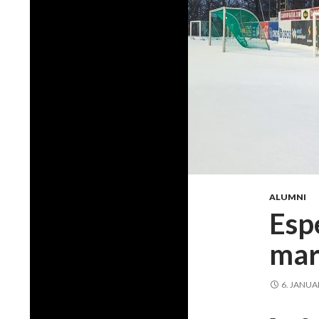
ALUMNI
Esp
mar
6. JANUA