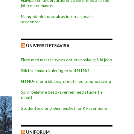
Halvparten undervurderer vansker med å få seg
jobb etter master
Mangedoblet opptak av internasjonale
studenter
UNIVERSITETSAVISA
Flere med master synes det er vanskelig å få jobb
Slik blir immatrikuleringen ved NTNU
NTNU-reform ble begrunnet med toppforskning
Sp vil belønne besøksvenner med studielån-
rabatt
Studentene er drømmemålet for KI-svermene
UNIFORUM