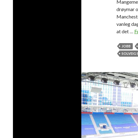
Mangement
drøymar o
Mancheste
vanleg dag
at det …
F
JOBB
SOLVEIG