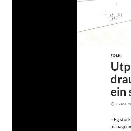
FOLK
Utp
dra
ein 
28. MAI 
– Eg stork
managemen