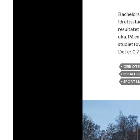
Bachelorst
idrettsstu
resultatet
uka. På en
studiet (o
Det er 0,
GEIR OTE
MIKAEL 
SPORT M