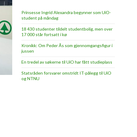
Prinsesse Ingrid Alexandra begynner som UiO-
student på måndag
18 430 studenter tildelt studentbolig, men over
17 000 står fortsatt i kø
Kronikk: Om Peder Ås som gjennomgangsfigur i
jussen
En tredel av søkerne til UiO har fått studieplass
Statsråden forsvarer omstridt IT-pålegg til UiO
og NTNU