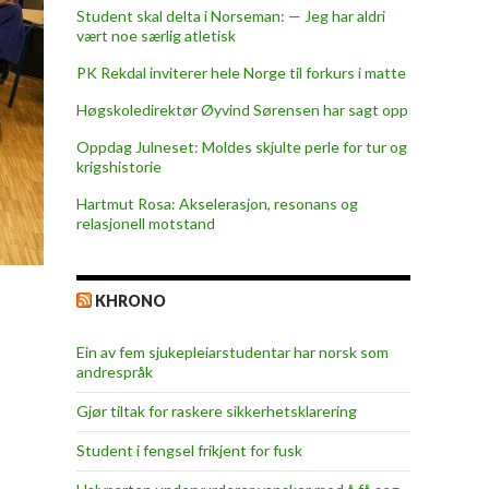
Student skal delta i Norseman: — Jeg har aldri
vært noe særlig atletisk
PK Rekdal inviterer hele Norge til forkurs i matte
Høgskoledirektør Øyvind Sørensen har sagt opp
Oppdag Julneset: Moldes skjulte perle for tur og
krigshistorie
Hartmut Rosa: Akselerasjon, resonans og
relasjonell motstand
KHRONO
Ein av fem sjukepleiar­studentar har norsk som
andrespråk
Gjør tiltak for raskere sikkerhets­klarering
Student i fengsel frikjent for fusk