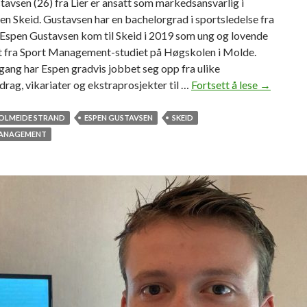
avsen (26) fra Lier er ansatt som markedsansvarlig i
u
n Skeid. Gustavsen har en bachelorgrad i sportsledelse fra
d
Espen Gustavsen kom til Skeid i 2019 som ung og lovende
e
t fra Sport Management-studiet på Høgskolen i Molde.
n
gang har Espen gradvis jobbet seg opp fra ulike
t
rag, vikariater og ekstraprosjekter til …
Fortsett å lese
E
→
e
s
r
p
HOLMEIDE STRAND
ESPEN GUSTAVSEN
SKEID
s
e
ANAGEMENT
t
n
u
G
d
u
e
s
r
t
e
a
r
v
i
s
M
e
o
n
l