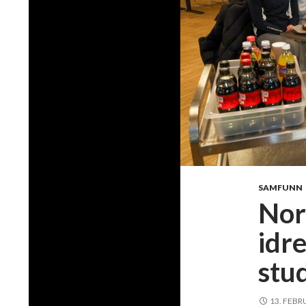
SAMFUNN
Nor
idr
stu
13. FEBR