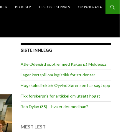
NGER
BLOGGER
TIPS- OG LESERBREV
OM PANORAMA
SISTE INNLEGG
Atle Ødegård opptrer med Kakao på Moldejazz
Lager kortspill om logistikk for studenter
Høgskoledirektør Øyvind Sørensen har sagt opp
Fikk forskerpris for artikkel om utsatt hogst
Bob Dylan (85) – hva er det med han?
MEST LEST