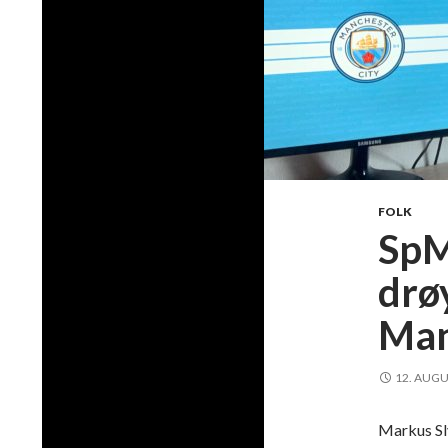
FOLK
SpM
drø
Man
12. AUGU
Markus Sl