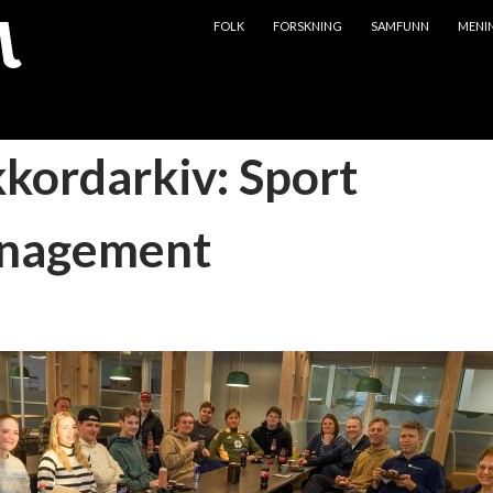
HOPP TIL INNHOLD
FOLK
FORSKNING
SAMFUNN
MENI
kkordarkiv: Sport
nagement