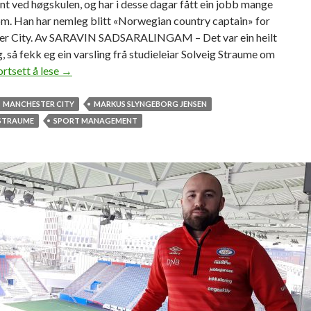
 ved høgskulen, og har i desse dagar fått ein jobb mange
g
m. Han har nemleg blitt «Norwegian country captain» for
i
r City. Av SARAVIN SADSARALINGAM – Det var ein heilt
S
, så fekk eg ein varsling frå studieleiar Solveig Straume om
k
ortsett å lese
S
→
e
p
i
M
MANCHESTER CITY
MARKUS SLYNGEBORG JENSEN
d
-
 STRAUME
SPORT MANAGEMENT
s
t
u
d
e
n
t
f
e
k
k