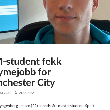
(
d
2
e
6
)
m
a
r
k
e
d
-student fekk
s
a
ymejobb for
n
chester City
s
v
a
ST 2021
PANORAMA
r
l
yngenborg Jensen (22) er andreårs masterstudent i Sport
i