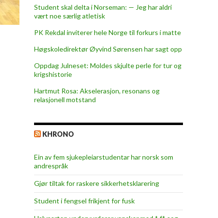
Student skal delta i Norseman: — Jeg har aldri
vært noe særlig atletisk
PK Rekdal inviterer hele Norge til forkurs i matte
Høgskoledirektør Øyvind Sørensen har sagt opp
Oppdag Julneset: Moldes skjulte perle for tur og
krigshistorie
Hartmut Rosa: Akselerasjon, resonans og
relasjonell motstand
KHRONO
Ein av fem sjukepleiar­studentar har norsk som
andrespråk
Gjør tiltak for raskere sikkerhets­klarering
Student i fengsel frikjent for fusk