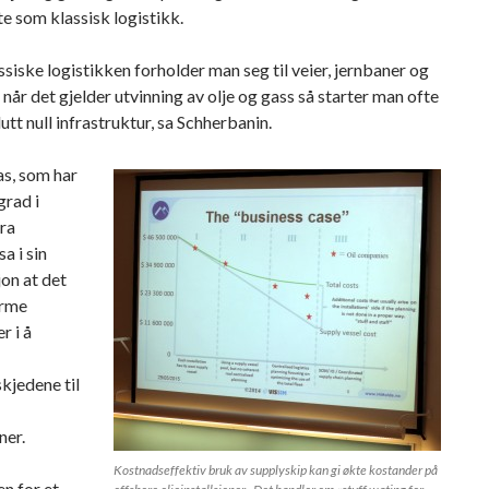
e som klassisk logistikk.
assiske logistikken forholder man seg til veier, jernbaner og
 når det gjelder utvinning av olje og gass så starter man ofte
tt null infrastruktur, sa Schherbanin.
as, som har
grad i
fra
a i sin
on at det
orme
r i å
kjedene til
ner.
Kostnadseffektiv bruk av supplyskip kan gi økte kostander på
n for et