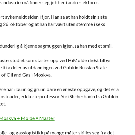
industrien nå finner seg jobber i andre sektorer.
t sykemeldt siden i fjor. Han sa at han holdt sin siste
g 26, oktober og at han har vært uten stemme i seks
idunderlig å kjenne sagmuggen igjen, sa han med et smil.
sterstudiet som starter opp ved HiMolde i høst tilbyr
 å ta deler av utdanningen ved Gubkin Russian State
 of Oil and Gas i Moskva.
ere har i bunn og grunn bare én eneste oppgave, og det er å
ostnader, erklærte professor Yuri Shcherbanin fra Gubkin-
tet.
Moskva + Molde = Master
olje- og gasslogistikk på mange måter skilles seg fra det