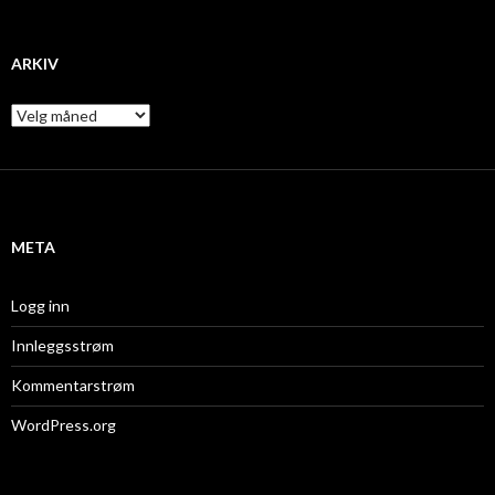
ARKIV
A
r
k
i
v
META
Logg inn
Innleggsstrøm
Kommentarstrøm
WordPress.org