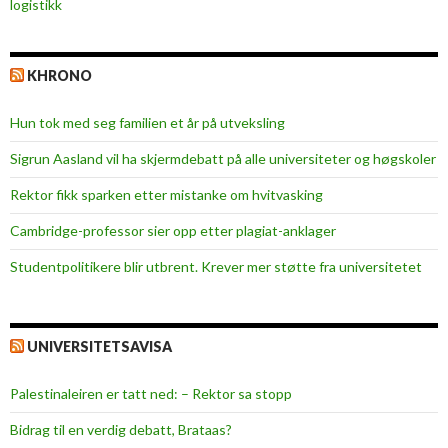
logistikk
KHRONO
Hun tok med seg familien et år på utveksling
Sigrun Aasland vil ha skjerm­debatt på alle universiteter og høgskoler
Rektor fikk sparken etter mistanke om hvitvasking
Cambridge-professor sier opp etter plagiat-anklager
Studentpolitikere blir utbrent. Krever mer støtte fra universitetet
UNIVERSITETSAVISA
Palestinaleiren er tatt ned: – Rektor sa stopp
Bidrag til en verdig debatt, Brataas?