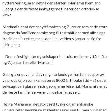
nyttårsfeiring, så er det nå den starter i Mariamis hjemland
Georgia der de fleste innbyggerne tilhører den ortodokse
kirke.
Mariami sier at det er nyttårsaften og 7. januar som er de store
dagene da familiene samler seg til festmåltider med alle slags
tradisjonelle retter, mens det julekvelden 6. januar er tid for
kirkegang.
– Det er festligheter og selskaper hele uka mellom nyttårsaften
og 7. januar, forteller Mariami.
Georgia er et vinland av rang – arkeologer har funnet spor av
vinproduksjon som kan dateres 8000 år tilbake i tid – så det er
selvsagt vin i glassene når georgierne feirer jul. Mariami sier at
de fleste familier serverer vin de har laget selv.
Ifølge Mariami er det stort sett tyske og amerikanske
universiteter georgiske studenter søker seg til, men hun håper