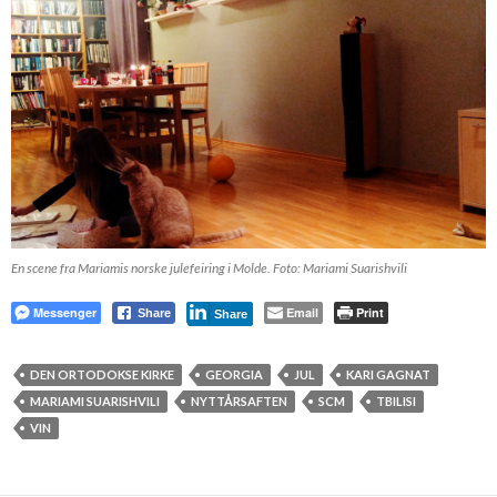
En scene fra Mariamis norske julefeiring i Molde. Foto: Mariami Suarishvili
Messenger
Email
Print
Share
Share
DEN ORTODOKSE KIRKE
GEORGIA
JUL
KARI GAGNAT
MARIAMI SUARISHVILI
NYTTÅRSAFTEN
SCM
TBILISI
VIN