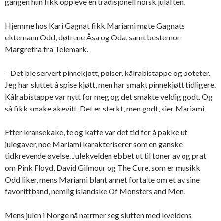
gangen hun fikk oppleve en tradisjonell norsk julaften.
Hjemme hos Kari Gagnat fikk Mariami møte Gagnats
ektemann Odd, døtrene Åsa og Oda, samt bestemor
Margretha fra Telemark.
– Det ble servert pinnekjøtt, pølser, kålrabistappe og poteter.
Jeg har sluttet å spise kjøtt, men har smakt pinnekjøtt tidligere.
Kålrabistappe var nytt for meg og det smakte veldig godt. Og
så fikk smake akevitt. Det er sterkt, men godt, sier Mariami.
Etter kransekake, te og kaffe var det tid for å pakke ut
julegaver, noe Mariami karakteriserer som en ganske
tidkrevende øvelse. Julekvelden ebbet ut til toner av og prat
om Pink Floyd, David Gilmour og The Cure, som er musikk
Odd liker, mens Mariami blant annet fortalte om et av sine
favorittband, nemlig islandske Of Monsters and Men.
Mens julen i Norge nå nærmer seg slutten med kveldens