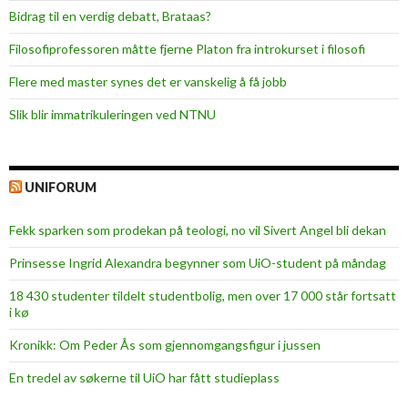
Bidrag til en verdig debatt, Brataas?
Filosofiprofessoren måtte fjerne Platon fra introkurset i filosofi
Flere med master synes det er vanskelig å få jobb
Slik blir immatrikuleringen ved NTNU
UNIFORUM
Fekk sparken som prodekan på teologi, no vil Sivert Angel bli dekan
Prinsesse Ingrid Alexandra begynner som UiO-student på måndag
18 430 studenter tildelt studentbolig, men over 17 000 står fortsatt
i kø
Kronikk: Om Peder Ås som gjennomgangsfigur i jussen
En tredel av søkerne til UiO har fått studieplass