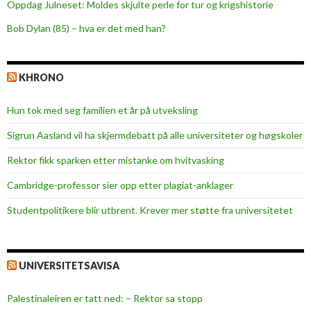
Oppdag Julneset: Moldes skjulte perle for tur og krigshistorie
Bob Dylan (85) – hva er det med han?
KHRONO
Hun tok med seg familien et år på utveksling
Sigrun Aasland vil ha skjerm­debatt på alle universiteter og høgskoler
Rektor fikk sparken etter mistanke om hvitvasking
Cambridge-professor sier opp etter plagiat-anklager
Studentpolitikere blir utbrent. Krever mer støtte fra universitetet
UNIVERSITETSAVISA
Palestinaleiren er tatt ned: – Rektor sa stopp