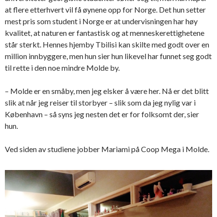
at flere etterhvert vil få øynene opp for Norge. Det hun setter
mest pris som student i Norge er at undervisningen har høy
kvalitet, at naturen er fantastisk og at menneskerettighetene
står sterkt. Hennes hjemby Tbilisi kan skilte med godt over en
million innbyggere, men hun sier hun likevel har funnet seg godt
til rette i den noe mindre Molde by.
– Molde er en småby, men jeg elsker å være her. Nå er det blitt
slik at når jeg reiser til storbyer – slik som da jeg nylig var i
København – så syns jeg nesten det er for folksomt der, sier
hun.
Ved siden av studiene jobber Mariami på Coop Mega i Molde.