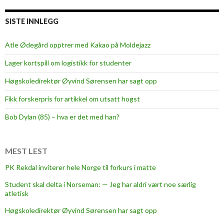
SISTE INNLEGG
Atle Ødegård opptrer med Kakao på Moldejazz
Lager kortspill om logistikk for studenter
Høgskoledirektør Øyvind Sørensen har sagt opp
Fikk forskerpris for artikkel om utsatt hogst
Bob Dylan (85) – hva er det med han?
MEST LEST
PK Rekdal inviterer hele Norge til forkurs i matte
Student skal delta i Norseman: — Jeg har aldri vært noe særlig
atletisk
Høgskoledirektør Øyvind Sørensen har sagt opp