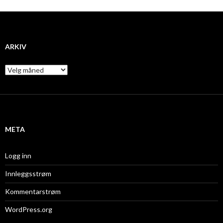
ARKIV
A
r
k
i
v
META
Logg inn
Innleggsstrøm
Kommentarstrøm
WordPress.org