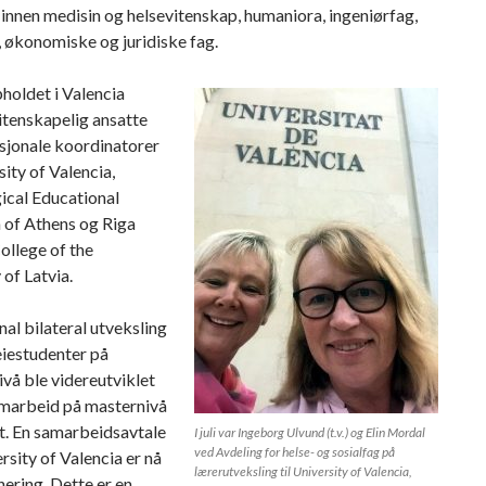
innen medisin og helsevitenskap, humaniora, ingeniørfag,
 økonomiske og juridiske fag.
holdet i Valencia
itenskapelig ansatte
sjonale koordinatorer
sity of Valencia,
ical Educational
n of Athens og Riga
ollege of the
 of Latvia.
nal bilateral utveksling
eiestudenter på
vå ble videreutviklet
amarbeid på masternivå
t. En samarbeidsavtale
I juli var Ingeborg Ulvund (t.v.) og Elin Mordal
ved Avdeling for helse- og sosialfag på
sity of Valencia er nå
lærerutveksling til University of Valencia,
gnering. Dette er en