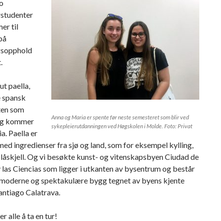
o
rstudenter
r til
på
gsopphold
.
ut paella,
e spansk
ten som
Anna og Maria er spente før neste semesteret som blir ved
ig kommer
sykepleierutdanningen ved Høgskolen i Molde. Foto: Privat
a. Paella er
 med ingredienser fra sjø og land, som for eksempel kylling,
låskjell. Og vi besøkte kunst- og vitenskapsbyen Ciudad de
y las Ciencias som ligger i utkanten av bysentrum og består
moderne og spektakulære bygg tegnet av byens kjente
antiago Calatrava.
r alle å ta en tur!