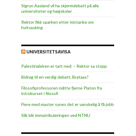
Sigrun Aasland vil ha skjerm­debatt på alle
universiteter og høgskoler
Rektor fikk sparken etter mistanke om
hvitvasking
UNIVERSITETSAVISA
Palestinaleiren er tatt ned: – Rektor sa stopp
Bidrag til en verdig debatt, Brataas?
Filosofiprofessoren måtte fjerne Platon fra
introkurset i filosofi
Flere med master synes det er vanskelig å få jobb
Slik blir immatrikuleringen ved NTNU