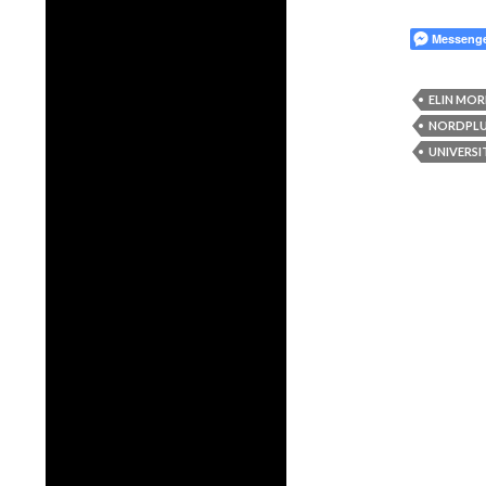
Messeng
ELIN MO
NORDPL
UNIVERSI