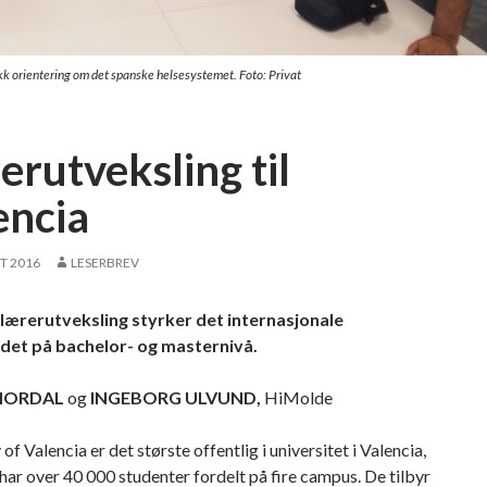
ikk orientering om det spanske helsesystemet. Foto: Privat
erutveksling til
encia
T 2016
LESERBREV
ærerutveksling styrker det internasjonale
det på bachelor- og masternivå.
 MORDAL
og
INGEBORG ULVUND,
HiMolde
of Valencia er det største offentlig i universitet i Valencia,
har over 40 000 studenter fordelt på fire campus. De tilbyr