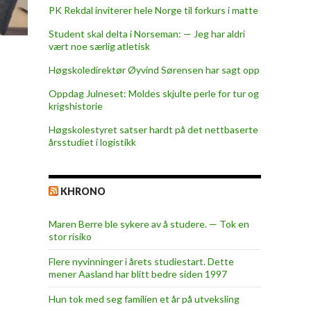
PK Rekdal inviterer hele Norge til forkurs i matte
Student skal delta i Norseman: — Jeg har aldri
vært noe særlig atletisk
Høgskoledirektør Øyvind Sørensen har sagt opp
Oppdag Julneset: Moldes skjulte perle for tur og
krigshistorie
Høgskolestyret satser hardt på det nettbaserte
årsstudiet i logistikk
KHRONO
Maren Berre ble sykere av å studere. — Tok en
stor risiko
Flere nyvinninger i årets studiestart. Dette
mener Aasland har blitt bedre siden 1997
Hun tok med seg familien et år på utveksling