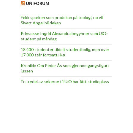
UNIFORUM
Fekk sparken som prodekan på teologi, no vil
Sivert Angel bli dekan
Prinsesse Ingrid Alexandra begynner som UiO-
student på måndag
18 430 studenter tildelt studentbolig, men over
17 000 står fortsatt i kø
Kronikk: Om Peder Ås som gjennomgangsfigur i
jussen
En tredel av søkerne til UiO har fått studieplass