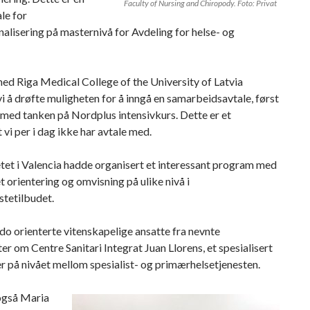
Faculty of Nursing and Chiropody. Foto: Privat
ale for
nalisering på masternivå for Avdeling for helse- og
d Riga Medical College of the University of Latvia
vi å drøfte muligheten for å inngå en samarbeidsavtale, først
med tanken på Nordplus intensivkurs. Dette er et
t vi per i dag ikke har avtale med.
tet i Valencia hadde organisert et interessant program med
t orientering og omvisning på ulike nivå i
stetilbudet.
do orienterte vitenskapelige ansatte fra nevnte
ter om Centre Sanitari Integrat Juan Llorens, et spesialisert
r på nivået mellom spesialist- og primærhelsetjenesten.
også Maria