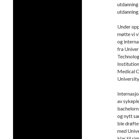
utdanning 
utdanning,
Under opp
møtte vi v
og interna
fra Univer
Technolog
Institutio
Medical C
University
Internasjo
av sykepl
bachelorni
og nytt s
ble drøfte
med Univer
klar til si