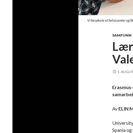
Vi besøkete et helsesenter og f
SAMFUNN
Lær
Val
1. AUGUS
Erasmus-l
samarbei
Av
ELIN
University 
Spania og 