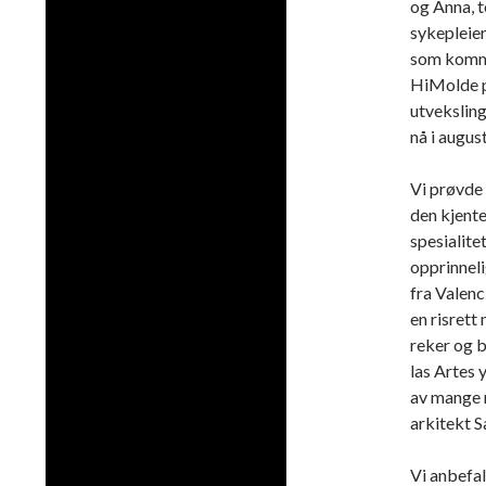
og Anna, t
sykepleie
som komme
HiMolde 
utvekslin
nå i august
Vi prøvde 
den kjent
spesialite
opprinnel
fra Valenci
en risrett
reker og b
las Artes 
av mange 
arkitekt S
Vi anbefale