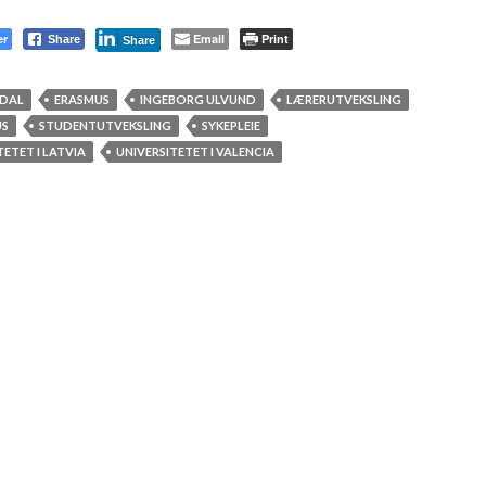
er
Email
Print
Share
Share
RDAL
ERASMUS
INGEBORG ULVUND
LÆRERUTVEKSLING
US
STUDENTUTVEKSLING
SYKEPLEIE
TETET I LATVIA
UNIVERSITETET I VALENCIA