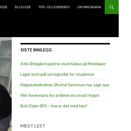
NGER
BLOGGER
TIPS- OG LESERBREV
OM PANORAMA
SISTE INNLEGG
Atle Ødegård opptrer med Kakao på Moldejazz
Lager kortspill om logistikk for studenter
Høgskoledirektør Øyvind Sørensen har sagt opp
Fikk forskerpris for artikkel om utsatt hogst
Bob Dylan (85) – hva er det med han?
MEST LEST