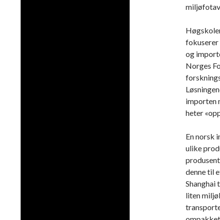
miljøfotav
Høgskolen 
fokuserer 
og importe
Norges Fo
forsknings
Løsningene
importen 
heter «op
En norsk i
ulike prod
produsent 
denne til 
Shanghai 
liten miljø
transporte
ompakket, 