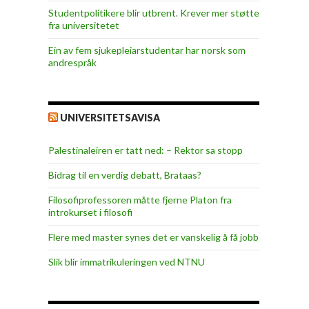
Studentpolitikere blir utbrent. Krever mer støtte
fra universitetet
Ein av fem sjukepleiar­studentar har norsk som
andrespråk
UNIVERSITETSAVISA
Palestinaleiren er tatt ned: – Rektor sa stopp
Bidrag til en verdig debatt, Brataas?
Filosofiprofessoren måtte fjerne Platon fra
introkurset i filosofi
Flere med master synes det er vanskelig å få jobb
Slik blir immatrikuleringen ved NTNU