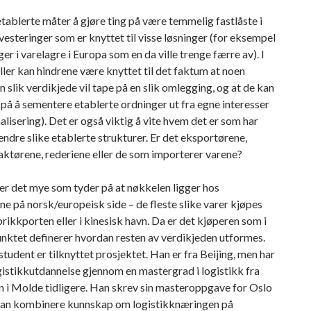
tablerte måter å gjøre ting på være temmelig fastlåste i
vesteringer som er knyttet til visse løsninger (for eksempel
ger i varelagre i Europa som en da ville trenge færre av). I
eller kan hindrene være knyttet til det faktum at noen
en slik verdikjede vil tape på en slik omlegging, og at de kan
å å sementere etablerte ordninger ut fra egne interesser
lisering). Det er også viktig å vite hvem det er som har
 endre slike etablerte strukturer. Er det eksportørene,
aktørene, rederiene eller de som importerer varene?
er det mye som tyder på at nøkkelen ligger hos
e på norsk/europeisk side – de fleste slike varer kjøpes
abrikkporten eller i kinesisk havn. Da er det kjøperen som i
nktet definerer hvordan resten av verdikjeden utformes.
tudent er tilknyttet prosjektet. Han er fra Beijing, men har
ogistikkutdannelse gjennom en mastergrad i logistikk fra
 i Molde tidligere. Han skrev sin masteroppgave for Oslo
an kombinere kunnskap om logistikknæringen på