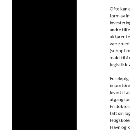
Ofte kan e
form av in
investerin
andre tilf
aktører i 
være med p
(suboptima
makt til å
logistikk-
Foreløpig 
importøren
levert i f
utgangspu
En doktors
fått sin l
Høgskolen
Havn og k