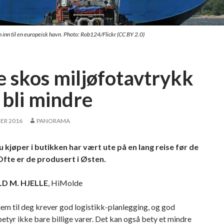
n inn til en europeisk havn. Photo: Rob124/Flickr (CC BY 2.0)
e skos miljøfotavtrykk
 bli mindre
ER 2016
PANORAMA
 kjøper i butikken har vært ute på en lang reise før de
Ofte er de produsert i Østen.
D M. HJELLE
, HiMolde
em til deg krever god logistikk-planlegging, og god
betyr ikke bare billige varer. Det kan også bety et mindre