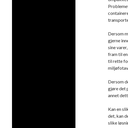
Problemet 
containere
transporte
Dersom man
gjerne inn
sine varer
fram til e
til rette 
miljøfotav
Dersom de
gjøre det 
annet dett
Kan en sl
det, kan d
slike løsn