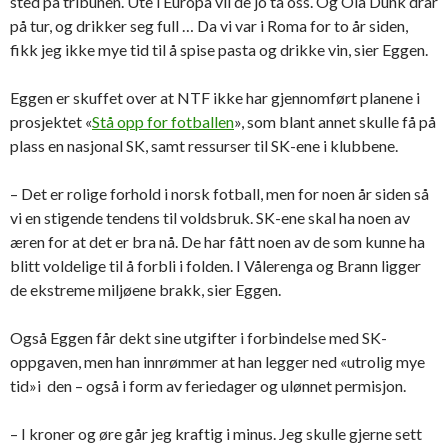
sted på tribunen. Ute i Europa vil de jo ta oss. Og Ola Dunk drar
på tur, og drikker seg full … Da vi var i Roma for to år siden,
fikk jeg ikke mye tid til å spise pasta og drikke vin, sier Eggen.
Eggen er skuffet over at NTF ikke har gjennomført planene i
prosjektet «
Stå opp for fotballen
», som blant annet skulle få på
plass en nasjonal SK, samt ressurser til SK-ene i klubbene.
– Det er rolige forhold i norsk fotball, men for noen år siden så
vi en stigende tendens til voldsbruk. SK-ene skal ha noen av
æren for at det er bra nå. De har fått noen av de som kunne ha
blitt voldelige til å forbli i folden. I Vålerenga og Brann ligger
de ekstreme miljøene brakk, sier Eggen.
Også Eggen får dekt sine utgifter i forbindelse med SK-
oppgaven, men han innrømmer at han legger ned «utrolig mye
tid»i den – også i form av feriedager og ulønnet permisjon.
– I kroner og øre går jeg kraftig i minus. Jeg skulle gjerne sett