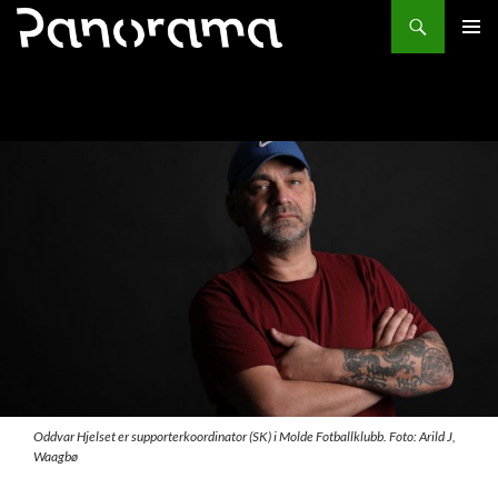
Søk
HOPP
PRIMÆ
TIL
INNHOLD
Oddvar Hjelset er supporterkoordinator (SK) i Molde Fotballklubb. Foto: Arild J,
Waagbø