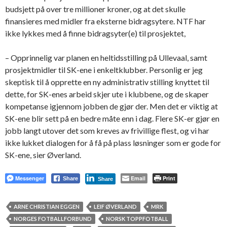
budsjett på over tre millioner kroner, og at det skulle
finansieres med midler fra eksterne bidragsytere. NTF har
ikke lykkes med å finne bidragsyter(e) til prosjektet,
– Opprinnelig var planen en heltidsstilling på Ullevaal, samt
prosjektmidler til SK-ene i enkeltklubber. Personlig er jeg
skeptisk til å opprette en ny administrativ stilling knyttet til
dette, for SK-enes arbeid skjer ute i klubbene, og de skaper
kompetanse igjennom jobben de gjør der. Men det er viktig at
SK-ene blir sett på en bedre måte enn i dag. Flere SK-er gjør en
jobb langt utover det som kreves av frivillige flest, og vi har
ikke lukket dialogen for å få på plass løsninger som er gode for
SK-ene, sier Øverland.
Messenger
Email
Print
Share
Share
ARNE CHRISTIAN EGGEN
LEIF ØVERLAND
MRK
NORGES FOTBALLFORBUND
NORSK TOPPFOTBALL