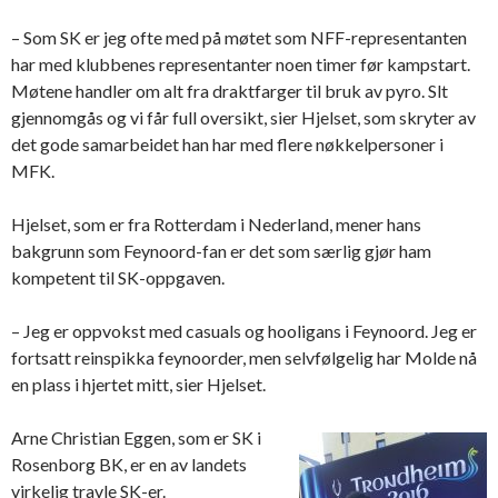
– Som SK er jeg ofte med på møtet som NFF-representanten
har med klubbenes representanter noen timer før kampstart.
Møtene handler om alt fra draktfarger til bruk av pyro. Slt
gjennomgås og vi får full oversikt, sier Hjelset, som skryter av
det gode samarbeidet han har med flere nøkkelpersoner i
MFK.
Hjelset, som er fra Rotterdam i Nederland, mener hans
bakgrunn som Feynoord-fan er det som særlig gjør ham
kompetent til SK-oppgaven.
– Jeg er oppvokst med casuals og hooligans i Feynoord. Jeg er
fortsatt reinspikka feynoorder, men selvfølgelig har Molde nå
en plass i hjertet mitt, sier Hjelset.
Arne Christian Eggen, som er SK i
Rosenborg BK, er en av landets
virkelig travle SK-er.