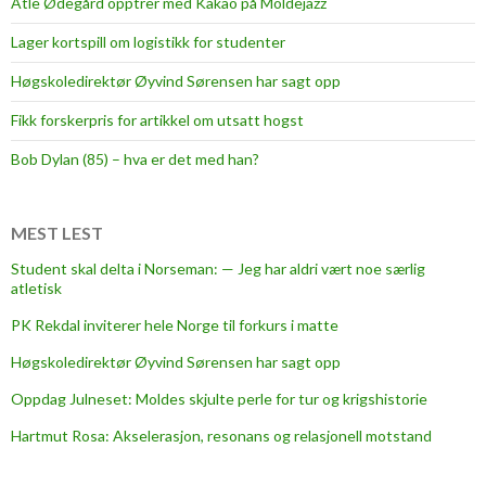
Atle Ødegård opptrer med Kakao på Moldejazz
Lager kortspill om logistikk for studenter
Høgskoledirektør Øyvind Sørensen har sagt opp
Fikk forskerpris for artikkel om utsatt hogst
Bob Dylan (85) – hva er det med han?
MEST LEST
Student skal delta i Norseman: — Jeg har aldri vært noe særlig
atletisk
PK Rekdal inviterer hele Norge til forkurs i matte
Høgskoledirektør Øyvind Sørensen har sagt opp
Oppdag Julneset: Moldes skjulte perle for tur og krigshistorie
Hartmut Rosa: Akselerasjon, resonans og relasjonell motstand