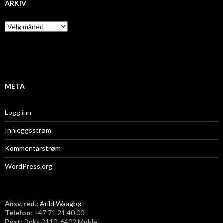
ARKIV
A
r
k
i
v
META
Logg inn
Innleggsstrøm
Kommentarstrøm
WordPress.org
Ansv. red.:
Arild Waagbø
Telefon:
​+47 71 21 40 00
Post:
Boks 2110, 6402 Molde