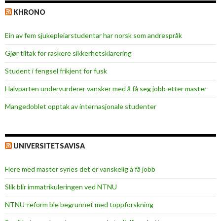
KHRONO
Ein av fem sjukepleiar­studentar har norsk som andrespråk
Gjør tiltak for raskere sikkerhets­klarering
Student i fengsel frikjent for fusk
Halvparten undervurderer vansker med å få seg jobb etter master
Mangedoblet opptak av internasjonale studenter
UNIVERSITETSAVISA
Flere med master synes det er vanskelig å få jobb
Slik blir immatrikuleringen ved NTNU
NTNU-reform ble begrunnet med toppforskning