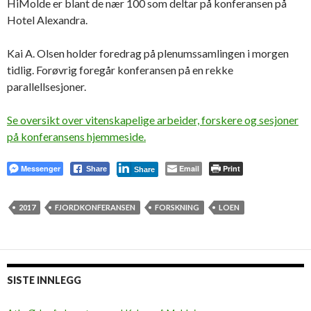
HiMolde er blant de nær 100 som deltar på konferansen på
Hotel Alexandra.
Kai A. Olsen holder foredrag på plenumssamlingen i morgen
tidlig. Forøvrig foregår konferansen på en rekke
parallellsesjoner.
Se oversikt over vitenskapelige arbeider, forskere og sesjoner
på konferansens hjemmeside.
Messenger
Email
Print
Share
Share
2017
FJORDKONFERANSEN
FORSKNING
LOEN
SISTE INNLEGG