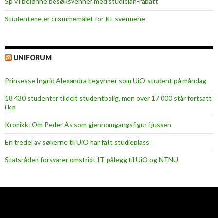
Sp vil belønne besøksvenner med studielån-rabatt
Studentene er drømmemålet for KI-svermene
UNIFORUM
Prinsesse Ingrid Alexandra begynner som UiO-student på måndag
18 430 studenter tildelt studentbolig, men over 17 000 står fortsatt
i kø
Kronikk: Om Peder Ås som gjennomgangsfigur i jussen
En tredel av søkerne til UiO har fått studieplass
Statsråden forsvarer omstridt IT-pålegg til UiO og NTNU