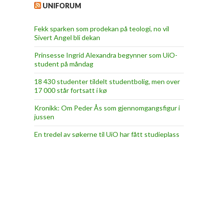
UNIFORUM
Fekk sparken som prodekan på teologi, no vil
Sivert Angel bli dekan
Prinsesse Ingrid Alexandra begynner som UiO-
student på måndag
18 430 studenter tildelt studentbolig, men over
17 000 står fortsatt i kø
Kronikk: Om Peder Ås som gjennomgangsfigur i
jussen
En tredel av søkerne til UiO har fått studieplass