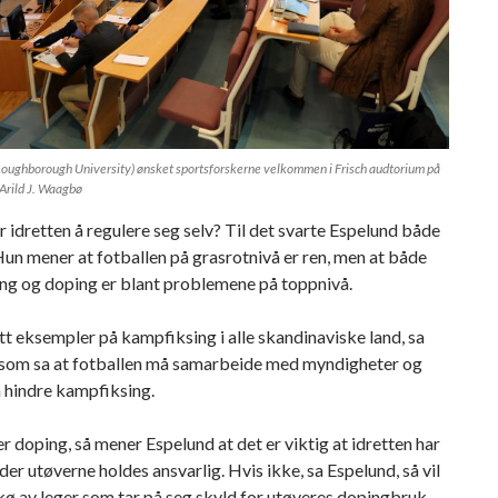
(Loughborough University) ønsket sportsforskerne velkommen i Frisch audtorium på
Arild J. Waagbø
 idretten å regulere seg selv? Til det svarte Espelund både
 Hun mener at fotballen på grasrotnivå er ren, men at både
ng og doping er blant problemene på toppnivå.
ett eksempler på kampfiksing i alle skandinaviske land, sa
 som sa at fotballen må samarbeide med myndigheter og
 å hindre kampfiksing.
r doping, så mener Espelund at det er viktig at idretten har
der utøverne holdes ansvarlig. Hvis ikke, sa Espelund, så vil
 kø av leger som tar på seg skyld for utøveres dopingbruk.