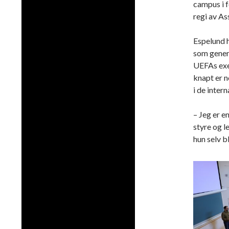
campus i f
regi av As
Espelund h
som gener
UEFAs exe
knapt er n
i de inter
– Jeg er e
styre og l
hun selv b