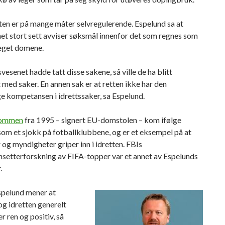
ten er på mange måter selvregulerende. Espelund sa at
et stort sett avviser søksmål innenfor det som regnes som
 eget domene.
vesenet hadde tatt disse sakene, så ville de ha blitt
 med saker. En annen sak er at retten ikke har den
e kompetansen i idrettssaker, sa Espelund.
ommen
fra 1995 – signert EU-domstolen – kom ifølge
om et sjokk på fotballklubbene, og er et eksempel på at
og myndigheter griper inn i idretten. FBIs
nsetterforskning av FIFA-topper var et annet av Espelunds
.
spelund mener at
og idretten generelt
er ren og positiv, så