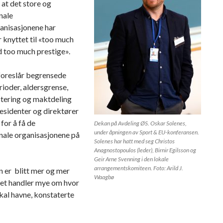
at det store og
nale
anisasjonene har
 knyttet til «too much
 too much prestige».
foreslår begrensede
ioder, aldersgrense,
tering og maktdeling
esidenter og direktører
 for å få de
Dekan på Avdeling ØS. Oskar Solenes,
under åpningen av Sport & EU-konferansen.
nale organisasjonene på
Solenes har hatt med seg Christos
Anagnostopoulos (leder), Birnir Egilsson og
Geir Arne Svenning i den lokale
arrangementskomiteen. Foto: Arild J.
n er blitt mer og mer
Waagbø
Det handler mye om hvor
kal havne, konstaterte