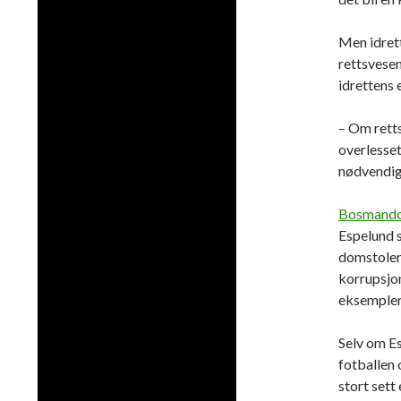
Men idret
rettsvesen
idrettens
– Om retts
overlesset
nødvendig
Bosmand
Espelund s
domstoler 
korrupsjo
eksempler
Selv om E
fotballen 
stort sett 