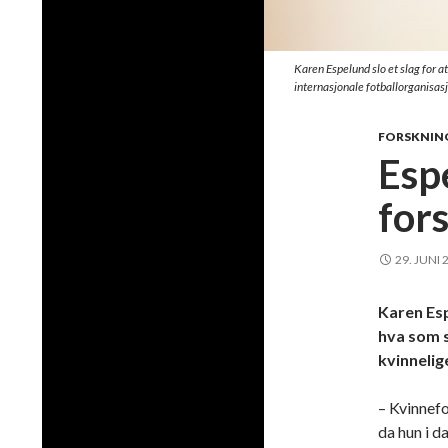
Karen Espelund slo et slag for a
internasjonale fotballorganisas
FORSKNIN
Esp
for
29. JUNI 
Karen Es
hva som s
kvinnelige
– Kvinnefo
da hun i d