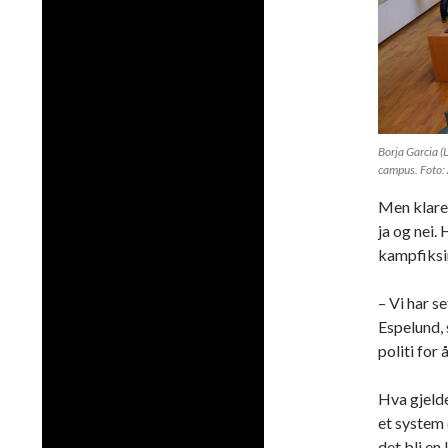
Borja Garcia 
campus. Foto: 
Men klarer
ja og nei.
kampfiksi
– Vi har s
Espelund,
politi for
Hva gjelde
et system 
det bli en