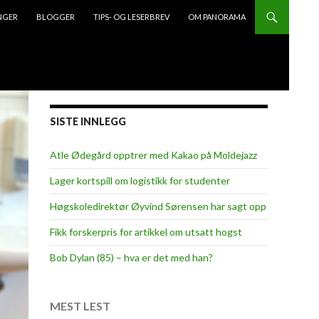
NGER
BLOGGER
TIPS- OG LESERBREV
OM PANORAMA
SISTE INNLEGG
Atle Ødegård opptrer med Kakao på Moldejazz
Lager kortspill om logistikk for studenter
Høgskoledirektør Øyvind Sørensen har sagt opp
Fikk forskerpris for artikkel om utsatt hogst
Bob Dylan (85) – hva er det med han?
MEST LEST