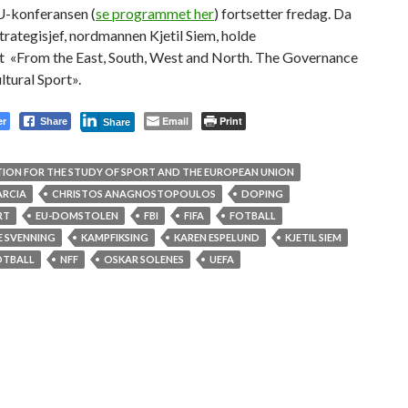
U-konferansen (
se programmet her
) fortsetter fredag. Da
strategisjef, nordmannen Kjetil Siem, holde
t «From the East, South, West and North. The Governance
ltural Sport».
er
Email
Print
Share
Share
ION FOR THE STUDY OF SPORT AND THE EUROPEAN UNION
ARCIA
CHRISTOS ANAGNOSTOPOULOS
DOPING
RT
EU-DOMSTOLEN
FBI
FIFA
FOTBALL
E SVENNING
KAMPFIKSING
KAREN ESPELUND
KJETIL SIEM
OTBALL
NFF
OSKAR SOLENES
UEFA