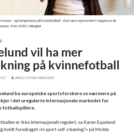
t kvinner - og kompetanse på kvinnefotball - skal være representert i toppen av de
jonene. Foto: Arild J. Waagbø
G
elund vil ha mer
skning på kvinnefotball
2017
ARILD JOHAN WAAGBØ
pelund ba europeiske sportsforskere se nærmere på
kjer i det uregulerte internasjonale markedet for
 fotballspillere.
tballen er ikke internasjonalt regulert, sa Karen Espelund
ag holdt foredraget «Is sport self-cleaning?» på Molde