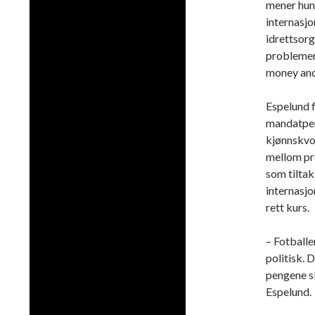
mener hun 
internasjo
idrettsorg
problemer
money and
Espelund 
mandatper
kjønnskvo
mellom pr
som tiltak
internasjo
rett kurs.
– Fotballe
politisk. 
pengene s
Espelund.