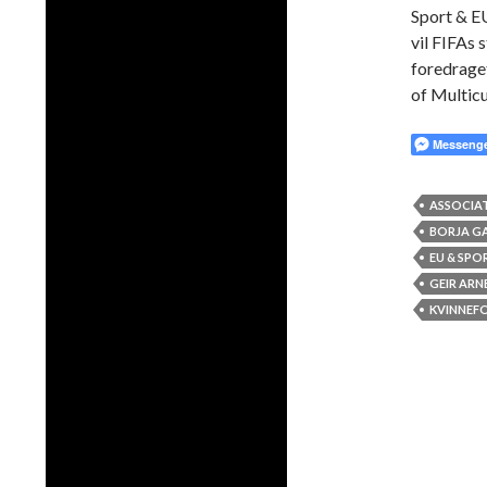
Sport & E
vil FIFAs 
foredrage
of Multicu
Messeng
ASSOCIAT
BORJA G
EU & SPO
GEIR ARN
KVINNEF