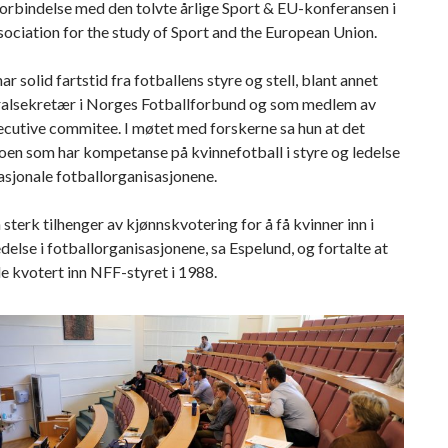
orbindelse med den tolvte årlige Sport & EU-konferansen i
sociation for the study of Sport and the European Union.
ar solid fartstid fra fotballens styre og stell, blant annet
alsekretær i Norges Fotballforbund og som medlem av
cutive commitee. I møtet med forskerne sa hun at det
oen som har kompetanse på kvinnefotball i styre og ledelse
nasjonale fotballorganisasjonene.
n sterk tilhenger av kjønnskvotering for å få kvinner inn i
edelse i fotballorganisasjonene, sa Espelund, og fortalte at
le kvotert inn NFF-styret i 1988.