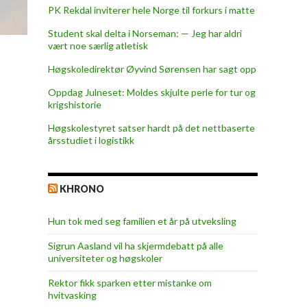
PK Rekdal inviterer hele Norge til forkurs i matte
Student skal delta i Norseman: — Jeg har aldri
vært noe særlig atletisk
Høgskoledirektør Øyvind Sørensen har sagt opp
Oppdag Julneset: Moldes skjulte perle for tur og
krigshistorie
Høgskolestyret satser hardt på det nettbaserte
årsstudiet i logistikk
KHRONO
Hun tok med seg familien et år på utveksling
Sigrun Aasland vil ha skjerm­debatt på alle
universiteter og høgskoler
Rektor fikk sparken etter mistanke om
hvitvasking