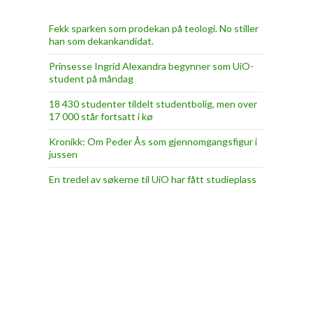
Fekk sparken som prodekan på teologi. No stiller
han som dekankandidat.
Prinsesse Ingrid Alexandra begynner som UiO-
student på måndag
18 430 studenter tildelt studentbolig, men over
17 000 står fortsatt i kø
Kronikk: Om Peder Ås som gjennomgangsfigur i
jussen
En tredel av søkerne til UiO har fått studieplass