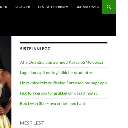
NGER
BLOGGER
TIPS- OG LESERBREV
OM PANORAMA
SISTE INNLEGG
Atle Ødegård opptrer med Kakao på Moldejazz
Lager kortspill om logistikk for studenter
Høgskoledirektør Øyvind Sørensen har sagt opp
Fikk forskerpris for artikkel om utsatt hogst
Bob Dylan (85) – hva er det med han?
MEST LEST