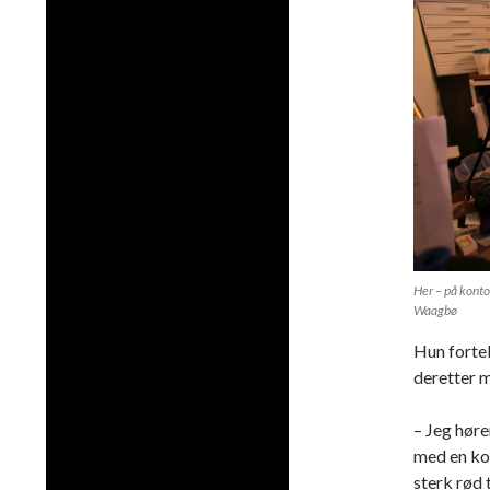
Her – på kontor
Waagbø
Hun fortel
deretter m
– Jeg høre
med en kol
sterk rød t