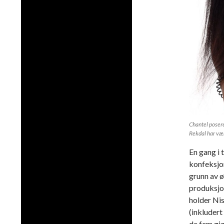
Chantel posere
Rekdal har vær
En gang i
konfeksjon
grunn av 
produksjon
holder Nis
(inkludert
de fem gjø