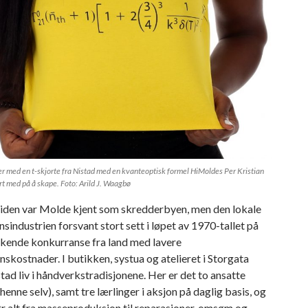
r med en t-skjorte fra Nistad med en kvanteoptisk formel HiMoldes Per Kristian
t med på å skape. Foto: Arild J. Waagbø
 tiden var Molde kjent som skredderbyen, men den lokale
sindustrien forsvant stort sett i løpet av 1970-tallet på
økende konkurranse fra land med lavere
skostnader. I butikken, systua og atelieret i Storgata
tad liv i håndverkstradisjonene. Her er det to ansatte
 henne selv), samt tre lærlinger i aksjon på daglig basis, og
r alt fra masseproduksjon til reparasjoner, omsøm og