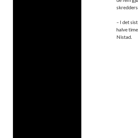
skredder
– I det sis
halve timep
Nistad.