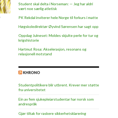
Student skal delta i Norseman: — Jeg har aldri
vært noe særlig atletisk
PK Rekdal inviterer hele Norge til forkurs i matte
l
Høgskoledirektør Øyvind Sørensen har sagt opp
Oppdag Julneset: Moldes skjulte perle for tur og
krigshistorie
Hartmut Rosa: Akselerasjon, resonans og
relasjonell motstand
KHRONO
Studentpolitikere blir utbrent. Krever mer støtte
fra universitetet
Ein av fem sjukepleiar­studentar har norsk som
andrespråk
Gjør tiltak for raskere sikkerhets­klarering