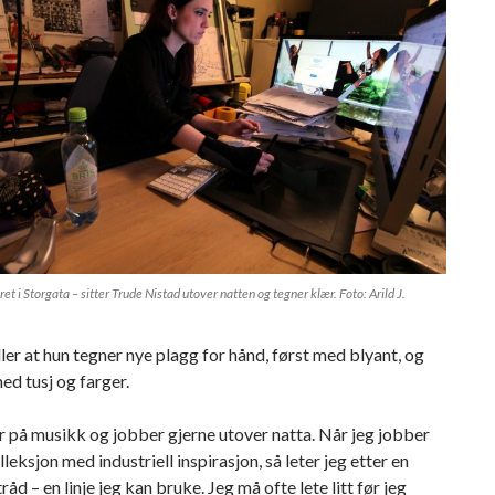
et i Storgata – sitter Trude Nistad utover natten og tegner klær. Foto: Arild J.
ler at hun tegner nye plagg for hånd, først med blyant, og
ed tusj og farger.
r på musikk og jobber gjerne utover natta. Når jeg jobber
leksjon med industriell inspirasjon, så leter jeg etter en
råd – en linje jeg kan bruke. Jeg må ofte lete litt før jeg