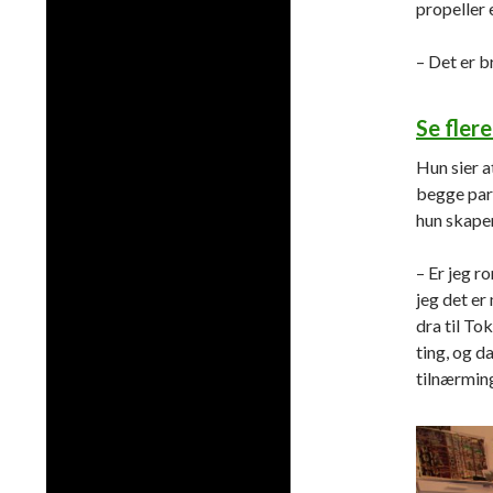
propeller 
– Det er b
Se fler
Hun sier a
begge part
hun skaper
– Er jeg r
jeg det er
dra til To
ting, og d
tilnærming 