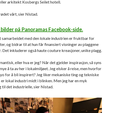
eller arkitekt Kosbergs Seilet hotell.
rødet vårt, sier Nistad.
e bilder på Panoramas Facebook-side.
t samarbeidet med den lokale industrien er fruktbar for
er, og bidrar til at hun får finansiert visninger av plaggene
. Det inkluderer også haute couture kreasjoner, unike plagg.
omantisk, eller hva er jeg? Når det gjelder inspirasjon, så syns
 mye å ta av her i lokalmiljøet. Jeg elsker å reise, men hvorfor
kyo for å bli inspirert? Jeg liker mekaniske ting og tekniske
a er lokal industri midt i blinken. Men jeg har en myk
til det industrielle, sier Nistad.