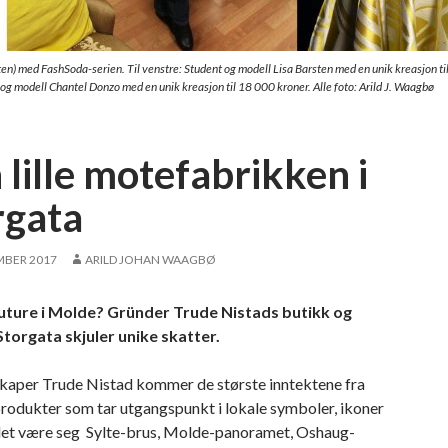
en) med FashSoda-serien. Til venstre: Student og modell Lisa Barsten med en unik kreasjon ti
 og modell Chantel Donzo med en unik kreasjon til 18 000 kroner. Alle foto: Arild J. Waagbø
 lille motefabrikken i
rgata
MBER 2017
ARILD JOHAN WAAGBØ
uture i Molde? Gründer Trude Nistads butikk og
 Storgata skjuler unike skatter.
kaper Trude Nistad kommer de største inntektene fra
rodukter som tar utgangspunkt i lokale symboler, ikoner
 det være seg Sylte-brus, Molde-panoramet, Oshaug-