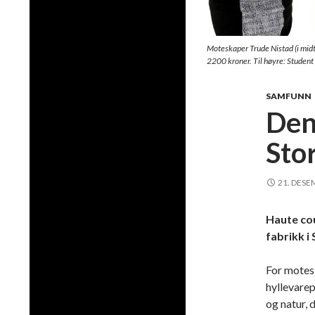
Moteskaper Trude Nistad (i midt
2200 kroner. Til høyre: Student
SAMFUNN
Den
Sto
21. DESE
Haute co
fabrikk i
For motes
hyllevarep
og natur,