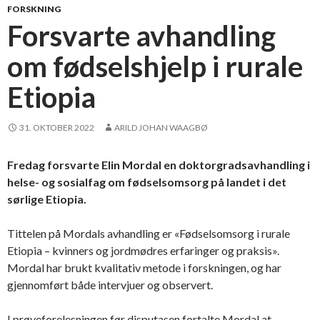
FORSKNING
Forsvarte avhandling
om fødselshjelp i rurale
Etiopia
31. OKTOBER 2022
ARILD JOHAN WAAGBØ
Fredag forsvarte Elin Mordal en doktorgradsavhandling i
helse- og sosialfag om fødselsomsorg på landet i det
sørlige Etiopia.
Tittelen på Mordals avhandling er «Fødselsomsorg i rurale
Etiopia – kvinners og jordmødres erfaringer og praksis».
Mordal har brukt kvalitativ metode i forskningen, og har
gjennomført både intervjuer og observert.
I prøveforelesningen før disputasen fortalte Mordal at