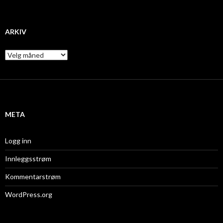
ARKIV
A
r
k
i
v
META
Logg inn
Innleggsstrøm
Kommentarstrøm
WordPress.org