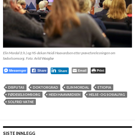
Elin Mordal (t.h.) og HS-dekan Heidi Haavardsen etter prøveforelesningen om
fødselsomsorg. Foto: Arild Waagbø
Messenger
Email
Print
Share
Share
DISPUTAS
DOKTORGRAD
ELIN MORDAL
ETIOPIA
FØDESELSOMSORG
HEIDI HAAVARDSEN
HELSE- OG SOSIALFAG
SOLFRID VATNE
SISTE INNLEGG