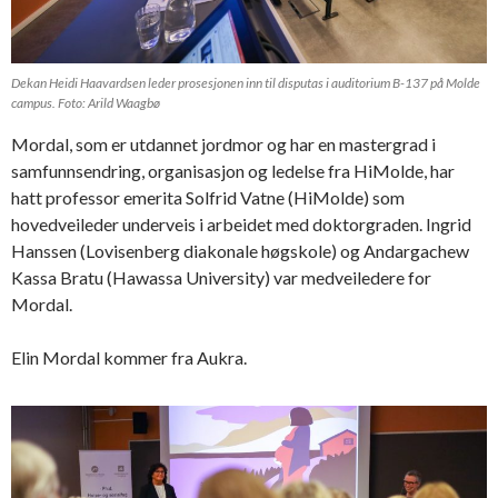
Dekan Heidi Haavardsen leder prosesjonen inn til disputas i auditorium B-137 på Molde
campus. Foto: Arild Waagbø
Mordal, som er utdannet jordmor og har en mastergrad i
samfunnsendring, organisasjon og ledelse fra HiMolde, har
hatt professor emerita Solfrid Vatne (HiMolde) som
hovedveileder underveis i arbeidet med doktorgraden. Ingrid
Hanssen (Lovisenberg diakonale høgskole) og Andargachew
Kassa Bratu (Hawassa University) var medveiledere for
Mordal.
Elin Mordal kommer fra Aukra.