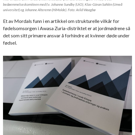
bedøemmelseskomiteen med f.v. Johanne Sundby (UiO), Klas-Göran Sahlén (Umeå
universitet) og Johanne Alteremn (HiMolde). Foto: Arild Waagbø
Et av Mordals funn i en artikkel om strukturelle vilkår for
fødelsomsorgen i Awasa Zuria-distriktet er at jordmødrene så
det som sitt primære ansvar å forhindre at kvinner døde under
fødsel.