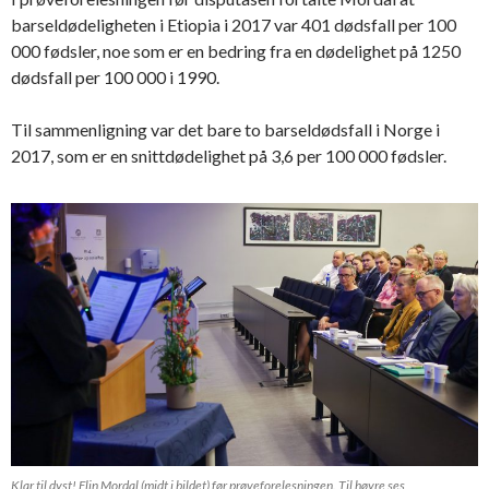
barseldødeligheten i Etiopia i 2017 var 401 dødsfall per 100
000 fødsler, noe som er en bedring fra en dødelighet på 1250
dødsfall per 100 000 i 1990.
Til sammenligning var det bare to barseldødsfall i Norge i
2017, som er en snittdødelighet på 3,6 per 100 000 fødsler.
Klar til dyst! Elin Mordal (midt i bildet) før prøveforelesningen. Til høyre ses