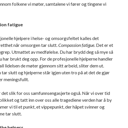
nnom folkene vi møter, samtalene vi fører og tingene vi
on fatigue
jonelle hjelpere i helse- og omsorgsfeltet kalles det
etthet når omsorgen tar slutt.
Compassion fatigue
. Det er et
egrep. Utmattet av medfølelse. Du har brydd deg så mye så
du har brukt deg opp. For de profesjonelle hjelperne handler
all lidelsen de møter gjennom sitt arbeid, sliter dem ut.
ar slutt og hjelperne står igjen uten tro på at det de gjør
er meningsfullt.
 det slik for oss samfunnsengasjerte også. Når vi over tid
 blikket og tatt inn over oss alle tragediene verden har å by
mer vi til et punkt, et vippepunkt, der håpet svinner og
e tar slutt.
the helpers