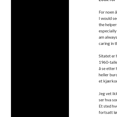
For noen å
I would se
the helper
especially
am always 
caring in t
Sitatet er
1960-talle
å se etter
heller bu
et kjærkom
Jeg vet ik
ser hva so
Et sted hv
fortsatt l