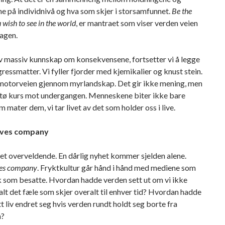
e på individnivå og hva som skjer i storsamfunnet.
Be the
wish to see in the world
, er mantraet som viser verden veien
dagen.
v massiv kunnskap om konsekvensene, fortsetter vi å legge
ressmatter. Vi fyller fjorder med kjemikalier og knust stein.
 motorveien gjennom myrlandskap. Det gir ikke mening, men
 stø kurs mot undergangen. Menneskene biter ikke bare
 mater dem, vi tar livet av det som holder oss i live.
oves company
det overveldende. En dårlig nyhet kommer sjelden alene.
ves company
. Fryktkultur går hånd i hånd med mediene som
k som besatte. Hvordan hadde verden sett ut om vi ikke
alt det fæle som skjer overalt til enhver tid? Hvordan hadde
tt liv endret seg hvis verden rundt holdt seg borte fra
n?