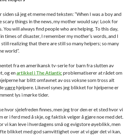
r siden så jeg et meme med teksten: “When I was a boy and
e scary things in the news, my mother would say: Look for
s. You will always find people who are helping. To this day,
 in times of disaster, I remember my mother’s words, and I
still realizing that there are still so many helpers; so many
he world”.
 hentet fra en amerikansk tv-serie for barn fra slutten av
t, og en
artikkel i The Atlantic
problematiserer at rådet om
 hjelperne har blitt omfavnet av oss voksne som tross alt
rde
være
hjelpere. Likevel synes jeg blikket for hjelperne er
ment lys i mørke tider.
ke hvor sjelefreden finnes, men jeg tror den er et sted hvor vi
m er i ferd med å skje, og faktisk velger å gjøre noe med det.
or vi kan leve i hverdagens små og evigstore øyeblikk, men
øfte blikket med god samvittighet over at vi gjør det vi kan,