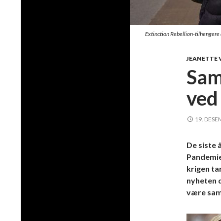
Extinction Rebellion-tilhengere
JEANETTE 
Sam
ved
19. DESE
De siste 
Pandemien
krigen ta
nyheten d
være sam