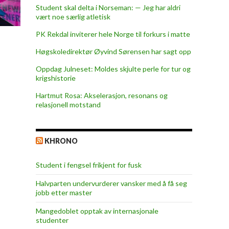
Student skal delta i Norseman: — Jeg har aldri
vært noe særlig atletisk
PK Rekdal inviterer hele Norge til forkurs i matte
Høgskoledirektør Øyvind Sørensen har sagt opp
Oppdag Julneset: Moldes skjulte perle for tur og
krigshistorie
Hartmut Rosa: Akselerasjon, resonans og
relasjonell motstand
KHRONO
Student i fengsel frikjent for fusk
Halvparten undervurderer vansker med å få seg
jobb etter master
Mangedoblet opptak av internasjonale
studenter