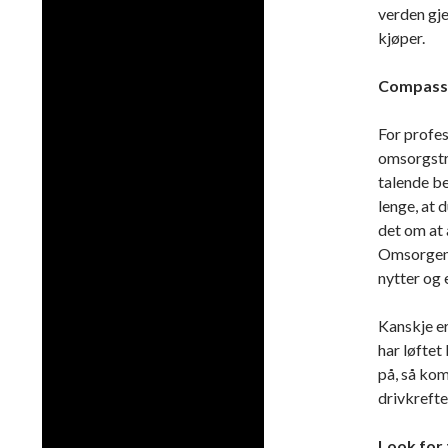
verden gje
kjøper.
Compassi
For profes
omsorgstr
talende b
lenge, at 
det om at 
Omsorgen t
nytter og 
Kanskje er
har løftet
på, så kom
drivkreften
Look for 