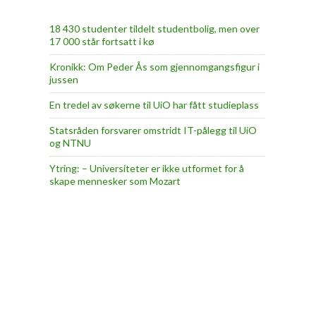
18 430 studenter tildelt studentbolig, men over
17 000 står fortsatt i kø
Kronikk: Om Peder Ås som gjennomgangsfigur i
jussen
En tredel av søkerne til UiO har fått studieplass
Statsråden forsvarer omstridt IT-pålegg til UiO
og NTNU
Ytring: – Universiteter er ikke utformet for å
skape mennesker som Mozart