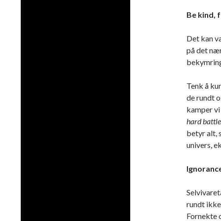
Be kind, 
Det kan væ
på det nær
bekymringe
Tenk å kun
de rundt o
kamper vi 
hard battle
betyr alt,
univers, e
Ignorance 
Selvivaret
rundt ikke
Fornekte o