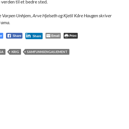
 verden til et bedre sted.
e Varpen Unhjem, Arve Hjelseth og Kjetil Kåre Haugen skriver
orama.
er
Email
Print
Share
Share
SA
KRIG
SAMFUNNSENGASJEMENT