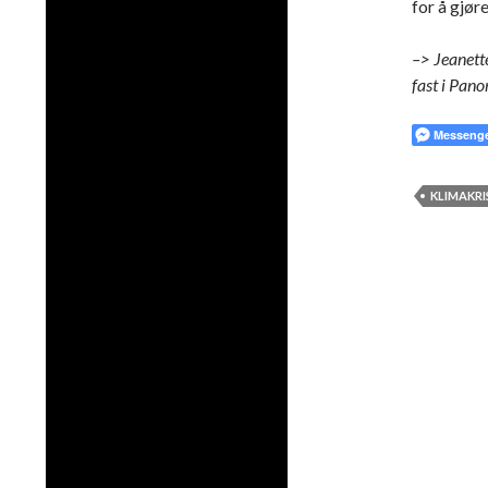
for å gjøre
–> Jeanett
fast i Pan
Messeng
KLIMAKRI