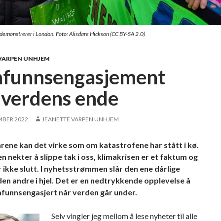
 demonstrerer i London. Foto: Alisdare Hickson (CC BY-SA 2.0)
VARPEN UNHJEM
funnsengasjement
 verdens ende
MBER 2022
JEANETTE VARPEN UNHJEM
årene kan det virke som om katastrofene har stått i kø.
 nekter å slippe tak i oss, klimakrisen er et faktum og
r ikke slutt. I nyhetsstrømmen slår den ene dårlige
en andre i hjel. Det er en nedtrykkende opplevelse å
funnsengasjert når verden går under.
Selv vingler jeg mellom å lese nyheter til alle