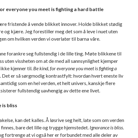
for everyone you meet is fighting a hard battle
re fristende å vende blikket innover. Holde blikket stødig
e og kjære. Jeg forestiller meg det som å leve i nuet uten
n om hvilken verden vi overlater til barna våre.
ne forankre seg fullstendig i de lille ting. Møte blikkene til
ss uten vissheten om at de med all sannsynlighet kjemper
ikke kjenner til.
Be kind, for everyone you meet is fighting a
. Det er så sørgmodig kontrastfylt: hvordan hvert eneste liv
 samtidig som en hel verden, et helt univers, kanskje flere
ksisterer fullstendig uavhengig av dette ene livet.
is bliss
akelse, kan det kalles. Å løsrive seg helt, late som om verden
 finnes, bare det lille og trygge hjemstedet.
Ignorance is bliss
.
g fortrenge at vi også her er forbundet med alle deler av