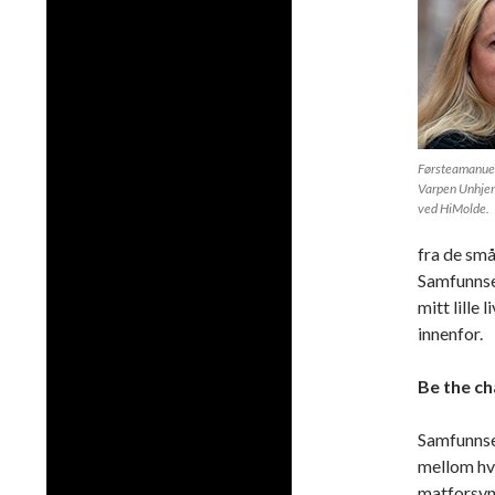
Førsteamanuen
Varpen Unhjem
ved HiMolde.
fra de små
Samfunnse
mitt lille
innenfor.
Be the ch
Samfunnse
mellom hva
matforsyn