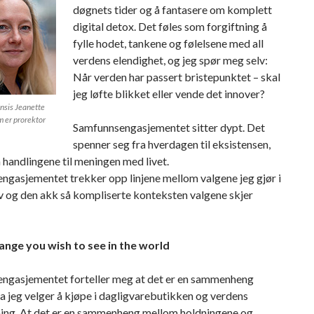
døgnets tider og å fantasere om komplett
digital detox. Det føles som forgiftning å
fylle hodet, tankene og følelsene med all
verdens elendighet, og jeg spør meg selv:
Når verden har passert bristepunktet – skal
jeg løfte blikket eller vende det innover?
sis Jeanette
 er prorektor
Samfunnsengasjementet sitter dypt. Det
spenner seg fra hverdagen til eksistensen,
 handlingene til meningen med livet.
ngasjementet trekker opp linjene mellom valgene jeg gjør i
 liv og den akk så kompliserte konteksten valgene skjer
ange you wish to see in the world
ngasjementet forteller meg at det er en sammenheng
 jeg velger å kjøpe i dagligvarebutikken og verdens
ing. At det er en sammenheng mellom holdningene og