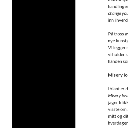
handlingen
change you 
inn i hver
På tross a
nye kunstg
Vi legger
vi holder
hånden som
Misery l
Iblant er 
Misery lo
jager klik
visste om 
mitt og di
hverdage