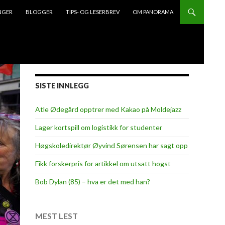
NGER
BLOGGER
TIPS- OG LESERBREV
OM PANORAMA
SISTE INNLEGG
Atle Ødegård opptrer med Kakao på Moldejazz
Lager kortspill om logistikk for studenter
Høgskoledirektør Øyvind Sørensen har sagt opp
Fikk forskerpris for artikkel om utsatt hogst
Bob Dylan (85) – hva er det med han?
MEST LEST