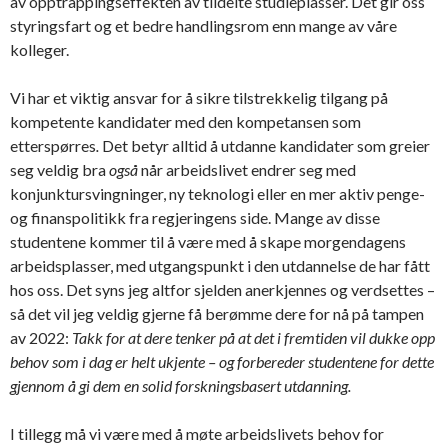
av opptrappingseffekten av tildelte studieplasser. Det gir oss
styringsfart og et bedre handlingsrom enn mange av våre
kolleger.
Vi har et viktig ansvar for å sikre tilstrekkelig tilgang på
kompetente kandidater med den kompetansen som
etterspørres
.
Det betyr alltid å utdanne kandidater som greier
seg veldig bra
også
når arbeidslivet endrer seg med
konjunktursvingninger, ny teknologi eller en mer aktiv penge-
og finanspolitikk fra regjeringens side. Mange av disse
studentene kommer til å være med å skape morgendagens
arbeidsplasser, med utgangspunkt i den utdannelse de har fått
hos oss. Det syns jeg altfor sjelden anerkjennes og verdsettes –
så det vil jeg veldig gjerne få berømme dere for nå på tampen
av 2022:
Takk for at dere tenker på at det i fremtiden vil dukke opp
behov som i dag er helt ukjente – og forbereder studentene for dette
gjennom å gi dem en solid forskningsbasert utdanning.
I tillegg må vi være med å møte arbeidslivets behov for