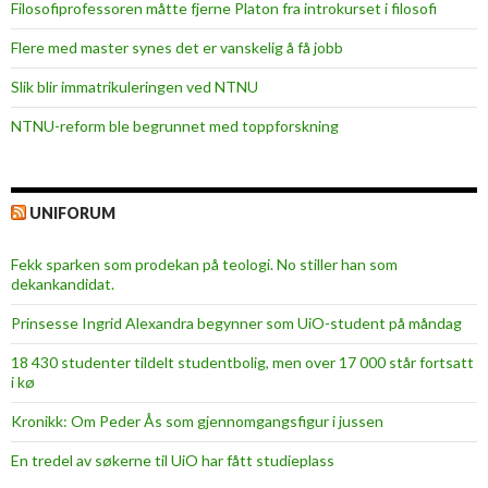
Filosofiprofessoren måtte fjerne Platon fra introkurset i filosofi
Flere med master synes det er vanskelig å få jobb
Slik blir immatrikuleringen ved NTNU
NTNU-reform ble begrunnet med toppforskning
UNIFORUM
Fekk sparken som prodekan på teologi. No stiller han som
dekankandidat.
Prinsesse Ingrid Alexandra begynner som UiO-student på måndag
18 430 studenter tildelt studentbolig, men over 17 000 står fortsatt
i kø
Kronikk: Om Peder Ås som gjennomgangsfigur i jussen
En tredel av søkerne til UiO har fått studieplass