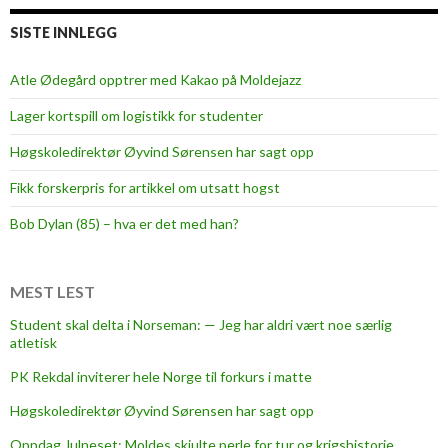
SISTE INNLEGG
Atle Ødegård opptrer med Kakao på Moldejazz
Lager kortspill om logistikk for studenter
Høgskoledirektør Øyvind Sørensen har sagt opp
Fikk forskerpris for artikkel om utsatt hogst
Bob Dylan (85) – hva er det med han?
MEST LEST
Student skal delta i Norseman: — Jeg har aldri vært noe særlig
atletisk
PK Rekdal inviterer hele Norge til forkurs i matte
Høgskoledirektør Øyvind Sørensen har sagt opp
Oppdag Julneset: Moldes skjulte perle for tur og krigshistorie