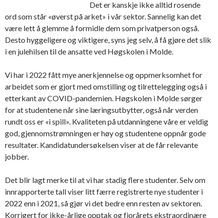
Det er kanskje ikke alltid rosende
ord som står «øverst på arket» i vår sektor. Sannelig kan det
være lett å glemme å formidle dem som privatperson også.
Desto hyggeligere og viktigere, syns jeg selv, å få gjøre det slik
i en julehilsen til de ansatte ved Høgskolen i Molde.
Vi har i 2022 fått mye anerkjennelse og oppmerksomhet for
arbeidet som er gjort med omstilling og tilrettelegging også i
etterkant av COVID-pandemien. Høgskolen i Molde sørger
for at studentene når sine læringsutbytter, også når verden
rundt oss er «i spill». Kvaliteten på utdanningene våre er veldig
god, gjennomstrømningen er høy og studentene oppnår gode
resultater. Kandidatundersøkelsen viser at de får relevante
jobber.
Det blir lagt merke til at vi har stadig flere studenter. Selv om
innrapporterte tall viser litt færre registrerte nye studenter i
2022 enn i 2021, så gjør vi det bedre enn resten av sektoren.
Korrigert for ikke-årlige opptak og fjorårets ekstraordinære