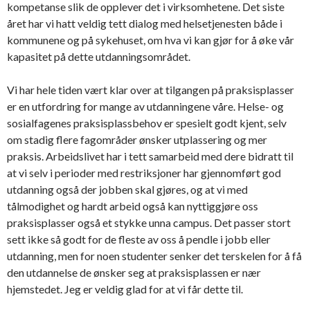
kompetanse slik de opplever det i virksomhetene. Det siste
året har vi hatt veldig tett dialog med helsetjenesten både i
kommunene og på sykehuset, om hva vi kan gjør for å øke vår
kapasitet på dette utdanningsområdet.
Vi har hele tiden vært klar over at tilgangen på praksisplasser
er en utfordring for mange av utdanningene våre. Helse- og
sosialfagenes praksisplassbehov er spesielt godt kjent, selv
om stadig flere fagområder ønsker utplassering og mer
praksis. Arbeidslivet har i tett samarbeid med dere bidratt til
at vi selv i perioder med restriksjoner har gjennomført god
utdanning også der jobben skal gjøres, og at vi med
tålmodighet og hardt arbeid også kan nyttiggjøre oss
praksisplasser også et stykke unna campus. Det passer stort
sett ikke så godt for de fleste av oss å pendle i jobb eller
utdanning, men for noen studenter senker det terskelen for å få
den utdannelse de ønsker seg at praksisplassen er nær
hjemstedet. Jeg er veldig glad for at vi får dette til.