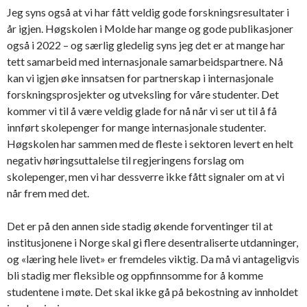
Jeg syns også at vi har fått veldig gode forskningsresultater i
år igjen. Høgskolen i Molde har mange og gode publikasjoner
også i 2022 – og særlig gledelig syns jeg det er at mange har
tett samarbeid med internasjonale samarbeidspartnere. Nå
kan vi igjen øke innsatsen for partnerskap i internasjonale
forskningsprosjekter og utveksling for våre studenter. Det
kommer vi til å være veldig glade for nå når vi ser ut til å få
innført skolepenger for mange internasjonale studenter.
Høgskolen har sammen med de fleste i sektoren levert en helt
negativ høringsuttalelse til regjeringens forslag om
skolepenger, men vi har dessverre ikke fått signaler om at vi
når frem med det.
Det er på den annen side stadig økende forventinger til at
institusjonene i Norge skal gi flere desentraliserte utdanninger,
og «læring hele livet» er fremdeles viktig. Da må vi antageligvis
bli stadig mer fleksible og oppfinnsomme for å komme
studentene i møte. Det skal ikke gå på bekostning av innholdet