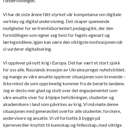
i undervisningen.
Vi har de siste årene fått styrket vår kompetanse om digitale
verktøy og digital undervisning. Det skaper spennende
muligheter for en fremtidsorientert pedagogikk, der den
formidlingen som egner seg best for fagets egenart og
læringsmålene, igjen kan være den viktigste motivasjonen når
vi vurderer digitalisering.
Vi opplever på nytt krig i Europa. Det har vært et stort sjokk
for oss alle. Russlands invasjon av Ukraina preger nyhetsbildet,
og mange av våre ansatte opplever situasjonen som krevende –
ikke minst de som opprinnelig kommer fra de berørte landene.
Jeg er desto mer glad og stolt over det engasjementet som
våre ansatte viser for å hjelpe befolkningen, studenter og
akademikere i land som påvirkes av krig. Vi må møte denne
situasjonen med generøsitet overfor alle studenter, forskere,
undervisere og ansatte. Vi vil fortsette å bygge på
kjerneverdier knyttet til kunnskap og fellesskap, med viktige