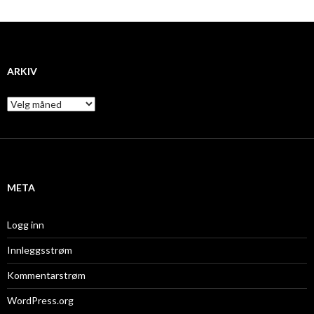
ARKIV
A
r
k
i
v
META
Logg inn
Innleggsstrøm
Kommentarstrøm
WordPress.org