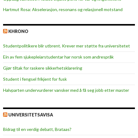
Hartmut Rosa: Akselerasjon, resonans og relasjonell motstand
KHRONO
Studentpolitikere blir utbrent. Krever mer støtte fra universitetet
Ein av fem sjukepleiar­studentar har norsk som andrespråk
Gjør tiltak for raskere sikkerhets­klarering
Student i fengsel frikjent for fusk
Halvparten undervurderer vansker med å få seg jobb etter master
UNIVERSITETSAVISA
Bidrag til en verdig debatt, Brataas?