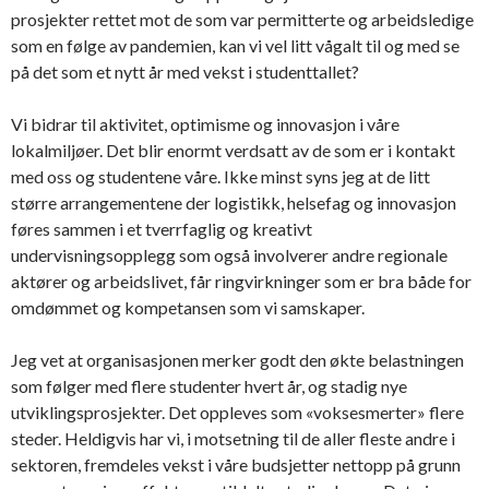
prosjekter rettet mot de som var permitterte og arbeidsledige
som en følge av pandemien, kan vi vel litt vågalt til og med se
på det som et nytt år med vekst i studenttallet?
Vi bidrar til aktivitet, optimisme og innovasjon i våre
lokalmiljøer. Det blir enormt verdsatt av de som er i kontakt
med oss og studentene våre. Ikke minst syns jeg at de litt
større arrangementene der logistikk, helsefag og innovasjon
føres sammen i et tverrfaglig og kreativt
undervisningsopplegg som også involverer andre regionale
aktører og arbeidslivet, får ringvirkninger som er bra både for
omdømmet og kompetansen som vi samskaper.
Jeg vet at organisasjonen merker godt den økte belastningen
som følger med flere studenter hvert år, og stadig nye
utviklingsprosjekter. Det oppleves som «voksesmerter» flere
steder. Heldigvis har vi, i motsetning til de aller fleste andre i
sektoren, fremdeles vekst i våre budsjetter nettopp på grunn