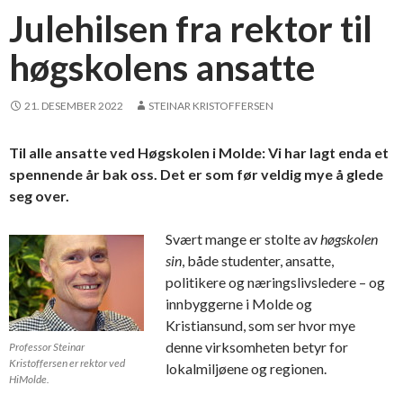
Julehilsen fra rektor til
høgskolens ansatte
21. DESEMBER 2022
STEINAR KRISTOFFERSEN
Til alle ansatte ved Høgskolen i Molde: Vi har lagt enda et
spennende år bak oss. Det er som før veldig mye å glede
seg over.
Svært mange er stolte av
høgskolen
sin
, både studenter, ansatte,
politikere og næringslivsledere – og
innbyggerne i Molde og
Kristiansund, som ser hvor mye
denne virksomheten betyr for
Professor Steinar
Kristoffersen er rektor ved
lokalmiljøene og regionen.
HiMolde.