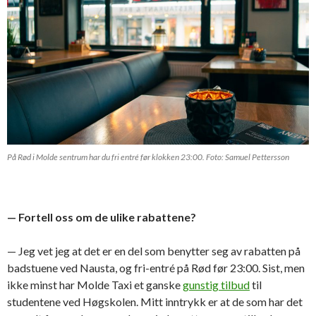
På Rød i Molde sentrum har du fri entré før klokken 23:00. Foto: Samuel Pettersson
— Fortell oss om de ulike rabattene?
— Jeg vet jeg at det er en del som benytter seg av rabatten på
badstuene ved Nausta, og fri-entré på Rød før 23:00. Sist, men
ikke minst har Molde Taxi et ganske
gunstig tilbud
til
studentene ved Høgskolen. Mitt inntrykk er at de som har det