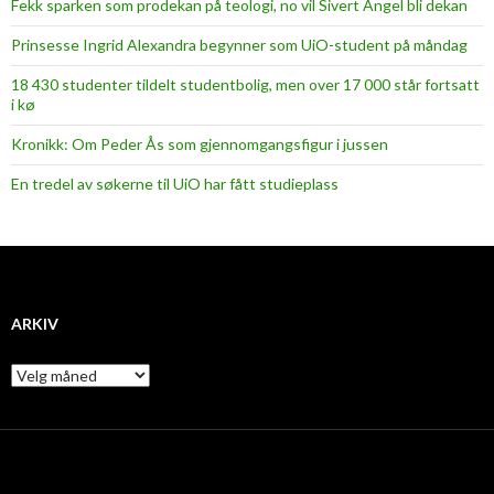
Fekk sparken som prodekan på teologi, no vil Sivert Angel bli dekan
Prinsesse Ingrid Alexandra begynner som UiO-student på måndag
18 430 studenter tildelt studentbolig, men over 17 000 står fortsatt
i kø
Kronikk: Om Peder Ås som gjennomgangsfigur i jussen
En tredel av søkerne til UiO har fått studieplass
ARKIV
A
r
k
i
v