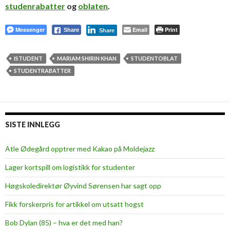
studenrabatter
og
oblaten
.
Messenger
Email
Print
Share
Share
ISTUDENT
MARIAM SHIRIN KHAN
STUDENTOBLAT
STUDENTRABATTER
SISTE INNLEGG
Atle Ødegård opptrer med Kakao på Moldejazz
Lager kortspill om logistikk for studenter
Høgskoledirektør Øyvind Sørensen har sagt opp
Fikk forskerpris for artikkel om utsatt hogst
Bob Dylan (85) – hva er det med han?