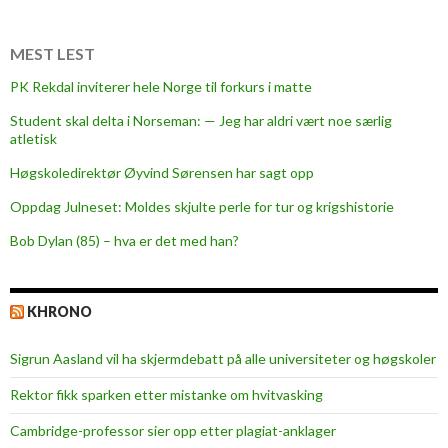
MEST LEST
PK Rekdal inviterer hele Norge til forkurs i matte
Student skal delta i Norseman: — Jeg har aldri vært noe særlig
atletisk
Høgskoledirektør Øyvind Sørensen har sagt opp
Oppdag Julneset: Moldes skjulte perle for tur og krigshistorie
Bob Dylan (85) – hva er det med han?
KHRONO
Sigrun Aasland vil ha skjerm­debatt på alle universiteter og høgskoler
Rektor fikk sparken etter mistanke om hvitvasking
Cambridge-professor sier opp etter plagiat-anklager